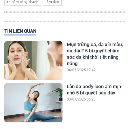
trị nám bằng chanh
làm đẹp
TIN LIÊN QUAN
Mụn trứng cá, da xỉn màu,
da dầu? 5 bí quyết chăm
sóc da khi thời tiết nắng
nóng
04/07/2025 17:42
Làn da body luôn ẩm mịn
nhờ 5 bí quyết sau đây
03/07/2025 06:25