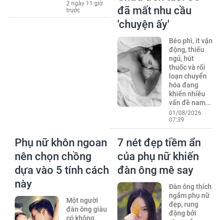
2 ngày 11 giờ
đã mất nhu cầu
trước
'chuyện ấy'
Béo phì, ít vận
động, thiếu
ngủ, hút
thuốc và rối
loạn chuyển
hóa đang
khiến nhiều
vấn đề nam...
01/08/2026
07:39
Phụ nữ khôn ngoan
7 nét đẹp tiềm ẩn
nên chọn chồng
của phụ nữ khiến
dựa vào 5 tính cách
đàn ông mê say
này
Đàn ông thích
ngắm phụ nữ
Một người
đẹp, rung
đàn ông giàu
động bởi
có không