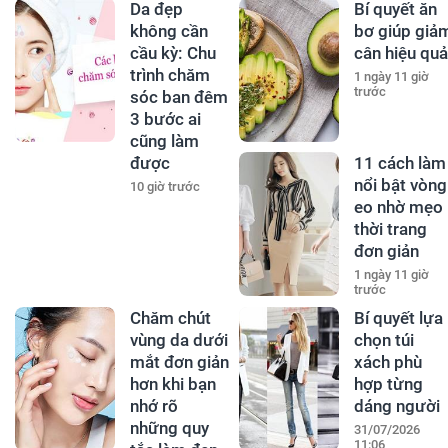
Da đẹp
Bí quyết ăn
không cần
bơ giúp giả
cầu kỳ: Chu
cân hiệu quả
trình chăm
1 ngày 11 giờ
trước
sóc ban đêm
3 bước ai
cũng làm
được
11 cách làm
nổi bật vòng
10 giờ trước
eo nhờ mẹo
thời trang
đơn giản
1 ngày 11 giờ
trước
Chăm chút
Bí quyết lựa
vùng da dưới
chọn túi
mắt đơn giản
xách phù
hơn khi bạn
hợp từng
nhớ rõ
dáng người
những quy
31/07/2026
11:06