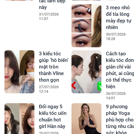
tắc làm đẹp
này
3 mẹo nhỏ
để tỉa lông
31/07/2026
11:07
mày đẹp tự
nhiên
30/07/2026
18:28
3 kiểu tóc
Cách tạo
giúp ‘hô biến’
kiểu tóc đơn
mặt tròn
giản chỉ vài
thành Vline
phút, ai cũn
thon gọn
có thể thực
hiện
27/07/2026
12:14
26/07/2026
14:01
Đổi ngay 5
9 phương
kiểu tóc uốn
pháp Yoga
chuẩn hot
phù hợp cho
girl Hàn này
từng nhu cầ
sức khỏe
25/07/2026