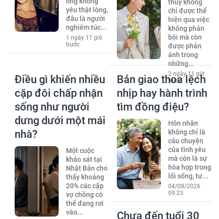
ông không
thủy không
yêu thật lòng,
chỉ được thể
đâu là người
hiện qua việc
nghiêm túc...
không phản
bội mà còn
1 ngày 11 giờ
trước
được phản
ánh trong
những...
2 ngày 11 giờ
Điều gì khiến nhiều
Bản giao thoa lệch
trước
cặp đôi chấp nhận
nhịp hay hành trình
sống như người
tìm đồng điệu?
dưng dưới một mái
Hôn nhân
nhà?
không chỉ là
câu chuyện
của tình yêu
Một cuộc
mà còn là sự
khảo sát tại
hòa hợp trong
Nhật Bản cho
lối sống, tư...
thấy khoảng
20% các cặp
04/08/2026
09:23
vợ chồng có
thể đang rơi
vào...
Chưa đến tuổi 30