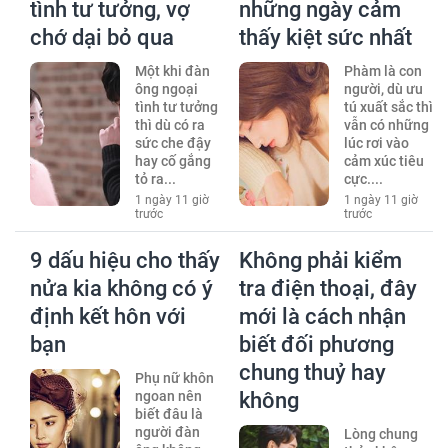
tình tư tưởng, vợ
những ngày cảm
chớ dại bỏ qua
thấy kiệt sức nhất
Một khi đàn
Phàm là con
ông ngoại
người, dù ưu
tình tư tưởng
tú xuất sắc thì
thì dù có ra
vẫn có những
sức che đậy
lúc rơi vào
hay cố gắng
cảm xúc tiêu
tỏ ra...
cực....
1 ngày 11 giờ
1 ngày 11 giờ
trước
trước
9 dấu hiệu cho thấy
Không phải kiểm
nửa kia không có ý
tra điện thoại, đây
định kết hôn với
mới là cách nhận
bạn
biết đối phương
chung thuỷ hay
Phụ nữ khôn
ngoan nên
không
biết đâu là
người đàn
Lòng chung