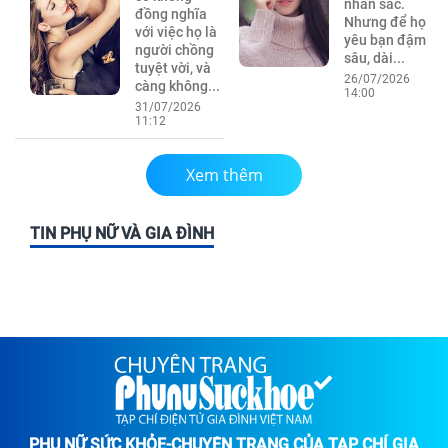
nhan sắc.
đồng nghĩa
Nhưng để họ
với việc họ là
yêu bạn đậm
người chồng
sâu, dài...
tuyệt vời, và
26/07/2026
càng không...
14:00
31/07/2026
11:12
Xem thêm
TIN PHỤ NỮ VÀ GIA ĐÌNH
PHỤ NỮ SỨC KHỎE-CHUYÊN TRANG CỦA TẠP CHÍ GIA