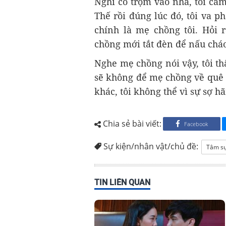
Nghĩ có trộm vào nhà, tôi cầm
Thế rồi đúng lúc đó, tôi va p
chính là mẹ chồng tôi. Hỏi 
chồng mới tắt đèn để nấu cháo
Nghe mẹ chồng nói vậy, tôi th
sẽ không để mẹ chồng về quê n
khác, tôi không thể vì sự sợ h
Chia sẻ bài viết:
Facebook
Sự kiện/nhân vật/chủ đề:
Tâm s
TIN LIÊN QUAN