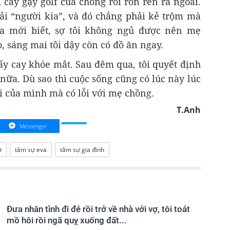
 cây gậy golf của chồng rồi rón rén ra ngoài.
hải “người kia”, và đó chẳng phải kẻ trộm mà
ra mới biết, sợ tôi không ngủ được nên mẹ
, sáng mai tôi dậy còn có đồ ăn ngay.
ấy cay khóe mắt. Sau đêm qua, tôi quyết định
ữa. Dù sao thì cuộc sống cũng có lúc này lúc
ãi của mình mà có lỗi với mẹ chồng.
T.Anh
Messenger
ự
tâm sự eva
tâm sự gia đình
Đưa nhân tình đi đẻ rồi trở về nhà với vợ, tôi toát
mồ hôi rồi ngã quỵ xuống đất...