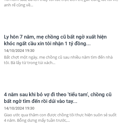
anh rể cũng về...
Ly hôn 7 năm, mẹ chồng cũ bất ngờ xuất hiện
khóc ngất cầu xin tôi nhận 1 tỷ đồng...
14/10/2024 19:30
Bất chợt một ngày, mẹ chồng cũ sau nhiều năm tìm đến nhà
tôi. Bà lấy từ trong túi xách...
4 năm sau khi bỏ vợ đi theo 'tiểu tam', chồng cũ
bất ngờ tìm đến rồi dúi vào tay...
14/10/2024 19:30
Giao ước qua thăm con được chồng tôi thực hiện suôn sẻ suốt
4 năm. Bỗng dưng mấy tuần trước,...