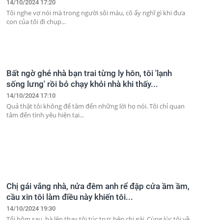
14/10/2024 17:20
Tôi nghe vợ nói mà trong người sôi máu, cô ấy nghĩ gì khi đưa
con của tôi đi chụp...
Bất ngờ ghé nhà bạn trai từng ly hôn, tôi 'lạnh
sống lưng' rồi bỏ chạy khỏi nhà khi thấy...
14/10/2024 17:10
Quả thật tôi không để tâm đến những lời họ nói. Tôi chỉ quan
tâm đến tình yêu hiện tại...
Chị gái vắng nhà, nửa đêm anh rể đập cửa ầm ầm,
cầu xin tôi làm điều này khiến tôi...
14/10/2024 19:30
Tối hôm sau, bà lên thay tôi túc trực bên chị gái. Cùng lúc tôi về,