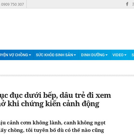
: 0909 750 307
UYỆN VỢ CHỒNG
SỨC KHỎE-SINH SẢN
DINH DƯỠNG
VIDEO
S
ục đục dưới bếp, dâu trẻ đi xem
nở khi chứng kiến cảnh động
hịu cảnh cơm không lành, canh không ngọt
 lấy chồng, tôi tuyên bố dù có thế nào cũng