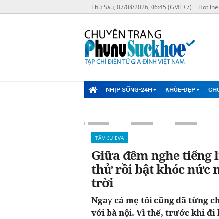
Thứ Sáu, 07/08/2026, 06:45 (GMT+7)
Hotline
NHỊP SỐNG-24H
KHỎE-ĐẸP
CH
TÂM SỰ EVA
Giữa đêm nghe tiếng l
thử rồi bật khóc nức 
trời
Ngay cả mẹ tôi cũng đã từng c
với bà nội. Vì thế, trước khi đi