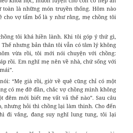
 theo khoa học, muốn luyện cho con có nếp ăn
cữ toàn là những món truyền thống. Hôm nào
về cho vợ tẩm bổ là y như rằng, mẹ chồng tôi
hồng tôi khá hiền lành. Khi tôi góp ý thứ gì,
. Thế nhưng bản thân tôi vẫn có tâm lý không
hôm vừa rồi, tôi mới nói chuyện với chồng:
cáp rồi. Em nghĩ mẹ nên về nhà, chứ sống với
mái”.
nói: “Mẹ già rồi, giờ về quê cũng chỉ có một
ng có mẹ đỡ đần, chắc vợ chồng mình không
t đêm mới biết mẹ vất vả thế nào”. Sau câu
ò, nhưng hỏi thì chồng lại làm thinh. Cho đến
hì đi vắng, đang suy nghĩ lung tung, tôi lại