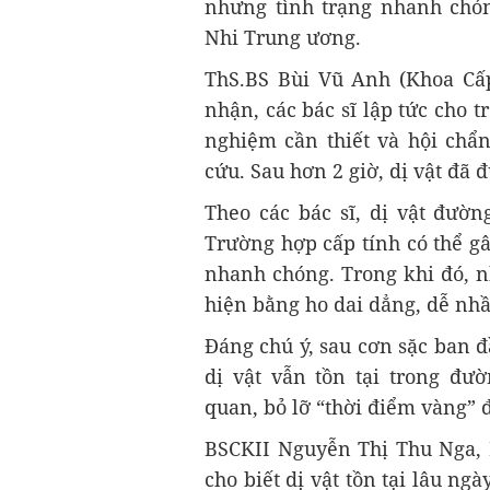
nhưng tình trạng nhanh chó
Nhi Trung ương.
ThS.BS Bùi Vũ Anh (Khoa Cấp
nhận, các bác sĩ lập tức cho t
nghiệm cần thiết và hội chẩ
cứu. Sau hơn 2 giờ, dị vật đã 
Theo các bác sĩ, dị vật đườn
Trường hợp cấp tính có thể g
nhanh chóng. Trong khi đó, n
hiện bằng ho dai dẳng, dễ nh
Đáng chú ý, sau cơn sặc ban đ
dị vật vẫn tồn tại trong đư
quan, bỏ lỡ “thời điểm vàng” đ
BSCKII Nguyễn Thị Thu Nga,
cho biết dị vật tồn tại lâu ng