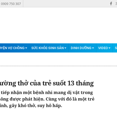
: 0909 750 307
UYỆN VỢ CHỒNG
SỨC KHỎE-SINH SẢN
DINH DƯỠNG
VIDEO
S
đường thở của trẻ suốt 13 tháng
tiếp nhận một bệnh nhi mang dị vật trong
ông được phát hiện. Cùng với đó là một trẻ
ính, gây khó thở, suy hô hấp.