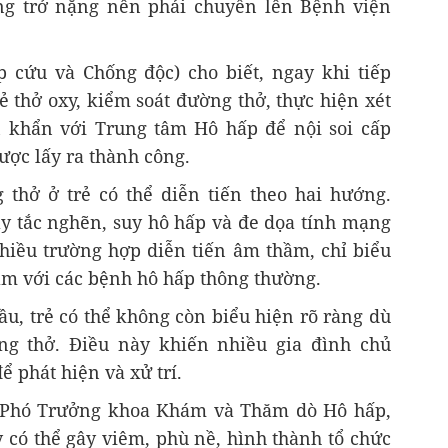
ng trở nặng nên phải chuyển lên Bệnh viện
 cứu và Chống độc) cho biết, ngay khi tiếp
rẻ thở oxy, kiểm soát đường thở, thực hiện xét
n khẩn với Trung tâm Hô hấp để nội soi cấp
được lấy ra thành công.
g thở ở trẻ có thể diễn tiến theo hai hướng.
ây tắc nghẽn, suy hô hấp và đe dọa tính mạng
hiều trường hợp diễn tiến âm thầm, chỉ biểu
ầm với các bệnh hô hấp thông thường.
ầu, trẻ có thể không còn biểu hiện rõ ràng dù
ờng thở. Điều này khiến nhiều gia đình chủ
ể phát hiện và xử trí.
 Phó Trưởng khoa Khám và Thăm dò Hô hấp,
ày có thể gây viêm, phù nề, hình thành tổ chức