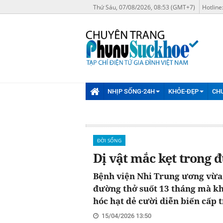
Thứ Sáu, 07/08/2026, 08:53 (GMT+7)
Hotline
NHỊP SỐNG-24H
KHỎE-ĐẸP
CH
ĐỜI SỐNG
Dị vật mắc kẹt trong 
Bệnh viện Nhi Trung ương vừa 
đường thở suốt 13 tháng mà kh
hóc hạt dẻ cười diễn biến cấp t
15/04/2026 13:50