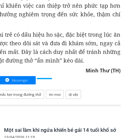
ỉ khiến việc can thiệp trở nên phức tạp hơn
hưởng nghiêm trọng đến sức khỏe, thậm chí
 trẻ có dấu hiệu ho sặc, đặc biệt trong lúc ăn
ược theo dõi sát và đưa đi khám sớm, ngay cả
iến mất. Đây là cách duy nhất để tránh những
ật đường thở “ẩn mình” kéo dài.
Minh Thư (TH)
Messenger
 mắc kẹt trong đường thở
tin moi
dị vật
Một sai lầm khi ngứa khiến bé gái 14 tuổi khổ sở
13/04/2026 11:19