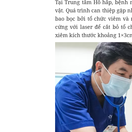
Tại Trung tâm Hô hấp, bệnh n
vật. Quá trình can thiệp gặp n
bao bọc bởi tổ chức viêm và 
cứng với laser để cắt bỏ tổ 
xiêm kích thước khoảng 1×3c