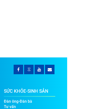
SỨC KHỎE-SINH SẢN
Đàn ông-Đàn bà
Tư vấn