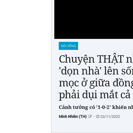
ĐỜI SỐNG
Chuyện THẬT nh
'dọn nhà' lên số
mọc ở giữa đồng
phải dụi mắt cả
Cảnh tưởng có '1-0-2' khiến 
Minh Nhiên (TH)
-
23/11/2022