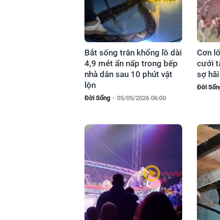
Bắt sống trăn khổng lồ dài
Cơn l
4,9 mét ẩn nấp trong bếp
cưới t
nhà dân sau 10 phút vật
sợ hãi
lộn
Đời Sốn
Đời Sống
-
05/05/2026 06:00