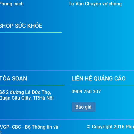
Phong cách
Tư Vấn Chuyện vợ chồng
SHOP SỨC KHỎE
TÒA SOẠN
LIÊN HỆ QUẢNG CÁO
0909 750 307
Số 2 đường Lê Đức Thọ,
Quận Cầu Giấy, TP.Hà Nội
Báo giá
© Copyright 2016 Phun
7/GP- CBC - Bộ Thông tin và
0