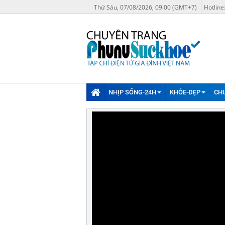
Thứ Sáu, 07/08/2026, 09:00 (GMT+7)
Hotline
NHỊP SỐNG-24H
KHỎE-ĐẸP
CH