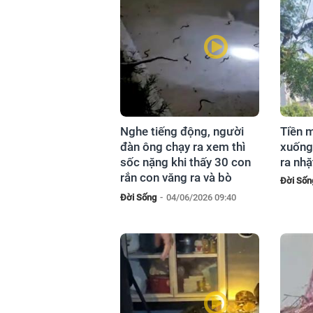
Nghe tiếng động, người
Tiền m
đàn ông chạy ra xem thì
xuống 
sốc nặng khi thấy 30 con
ra nhặ
rắn con văng ra và bò
Đời Sốn
khắp đường
Đời Sống
-
04/06/2026 09:40