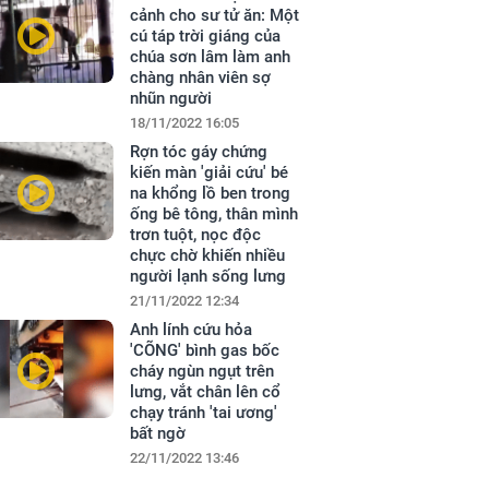
cảnh cho sư tử ăn: Một
cú táp trời giáng của
chúa sơn lâm làm anh
chàng nhân viên sợ
nhũn người
18/11/2022 16:05
Rợn tóc gáy chứng
kiến màn 'giải cứu' bé
na khổng lồ ben trong
ống bê tông, thân mình
trơn tuột, nọc độc
chực chờ khiến nhiều
người lạnh sống lưng
21/11/2022 12:34
Anh lính cứu hỏa
'CÕNG' bình gas bốc
cháy ngùn ngụt trên
lưng, vắt chân lên cổ
chạy tránh 'tai ương'
bất ngờ
22/11/2022 13:46