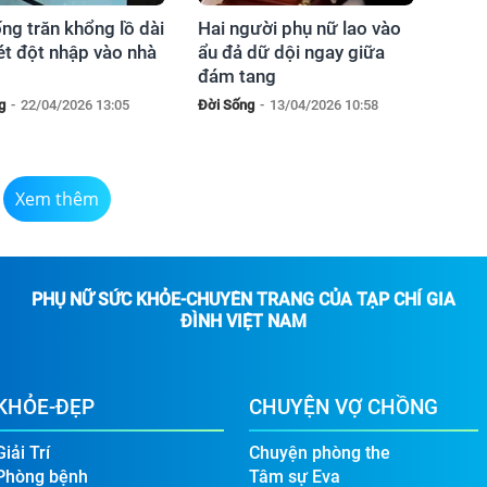
ng trăn khổng lồ dài
Hai người phụ nữ lao vào
ét đột nhập vào nhà
ẩu đả dữ dội ngay giữa
đám tang
g
-
22/04/2026 13:05
Đời Sống
-
13/04/2026 10:58
Xem thêm
PHỤ NỮ SỨC KHỎE-CHUYÊN TRANG CỦA TẠP CHÍ GIA
ĐÌNH VIỆT NAM
KHỎE-ĐẸP
CHUYỆN VỢ CHỒNG
Giải Trí
Chuyện phòng the
Phòng bệnh
Tâm sự Eva