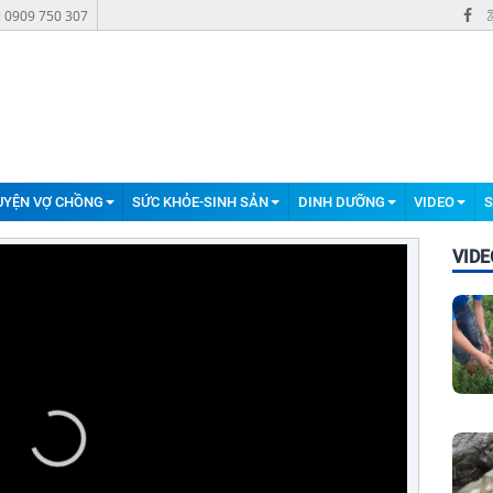
: 0909 750 307
UYỆN VỢ CHỒNG
SỨC KHỎE-SINH SẢN
DINH DƯỠNG
VIDEO
S
VIDE