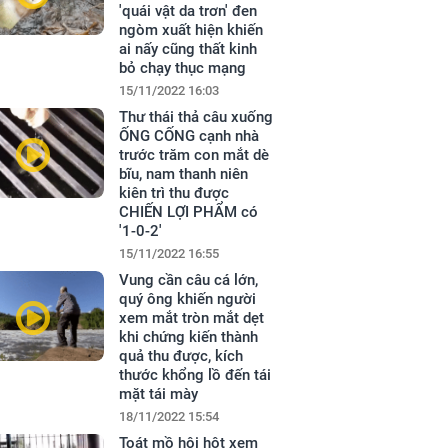
'quái vật da trơn' đen
ngòm xuất hiện khiến
ai nấy cũng thất kinh
bỏ chạy thục mạng
15/11/2022 16:03
Thư thái thả câu xuống
ỐNG CỐNG cạnh nhà
trước trăm con mắt dè
bĩu, nam thanh niên
kiên trì thu được
CHIẾN LỢI PHẨM có
'1-0-2'
15/11/2022 16:55
Vung cần câu cá lớn,
quý ông khiến người
xem mắt tròn mắt dẹt
khi chứng kiến thành
quả thu được, kích
thước khổng lồ đến tái
mặt tái mày
18/11/2022 15:54
Toát mồ hôi hột xem