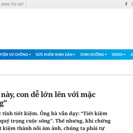
: 0909 750 307
UYỆN VỢ CHỒNG
SỨC KHỎE-SINH SẢN
DINH DƯỠNG
VIDEO
S
 này, con dễ lớn lên với mặc
g”
 tính tiết kiệm. Ông bà vẫn dạy: “Tiết kiệm
 quý trọng cuộc sống”. Thế nhưng, khi chứng
t kiệm thành nỗi ám ảnh, chúng ta phải tự