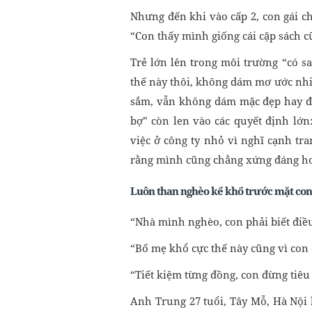
Nhưng đến khi vào cấp 2, con gái ch
“Con thấy mình giống cái cặp sách c
Trẻ lớn lên trong môi trường “có s
thế này thôi, không dám mơ ước nhi
sắm, vẫn không dám mặc đẹp hay đầu
bợ” còn len vào các quyết định lớn
việc ở công ty nhỏ vì nghĩ cạnh tr
rằng mình cũng chẳng xứng đáng h
Luôn than nghèo kể khổ trước mặt con
“Nhà mình nghèo, con phải biết điề
“Bố mẹ khổ cực thế này cũng vì con 
“Tiết kiệm từng đồng, con đừng tiêu
Anh Trung 27 tuổi, Tây Mỗ, Hà Nội 