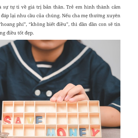
à sự tự ti về giá trị bản thân. Trẻ em hình thành cảm
 đáp lại nhu cầu của chúng. Nếu cha mẹ thường xuyên
ang phí”, “không biết điều”, thì dần dần con sẽ tin
g điều tốt đẹp.