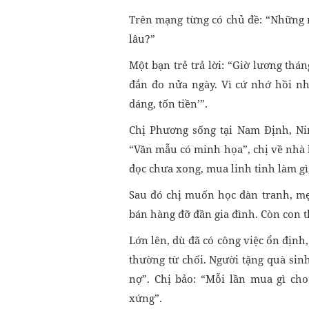
Trên mạng từng có chủ đề: “Những n
lâu?”
Một bạn trẻ trả lời: “Giờ lương th
đắn đo nửa ngày. Vì cứ nhớ hồi nh
dáng, tốn tiền’”.
Chị Phương sống tại Nam Định, Nin
“Văn mẫu có minh họa”, chị về nhà 
đọc chưa xong, mua linh tinh làm gì,
Sau đó chị muốn học đàn tranh, mẹ
bán hàng đỡ đần gia đình. Còn con th
Lớn lên, dù đã có công việc ổn định,
thường từ chối. Người tặng quà sinh
nợ”. Chị bảo: “Mỗi lần mua gì cho
xứng”.