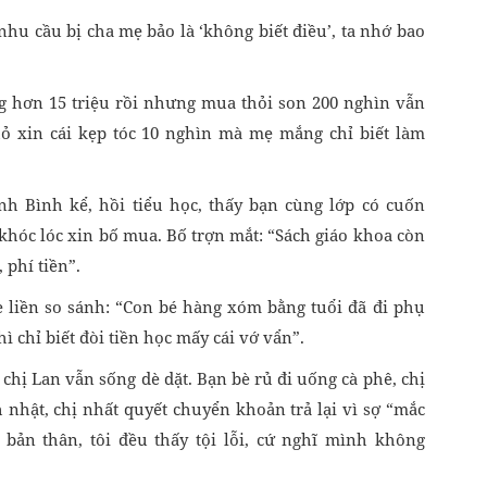
hu cầu bị cha mẹ bảo là ‘không biết điều’, ta nhớ bao
áng hơn 15 triệu rồi nhưng mua thỏi son 200 nghìn vẫn
ỏ xin cái kẹp tóc 10 nghìn mà mẹ mắng chỉ biết làm
h Bình kể, hồi tiểu học, thấy bạn cùng lớp có cuốn
khóc lóc xin bố mua. Bố trợn mắt: “Sách giáo khoa còn
 phí tiền”.
 liền so sánh: “Con bé hàng xóm bằng tuổi đã đi phụ
ì chỉ biết đòi tiền học mấy cái vớ vẩn”.
 chị Lan vẫn sống dè dặt. Bạn bè rủ đi uống cà phê, chị
 nhật, chị nhất quyết chuyển khoản trả lại vì sợ “mắc
 bản thân, tôi đều thấy tội lỗi, cứ nghĩ mình không