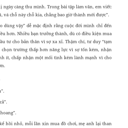
ị ngày càng thu mình. Trong bài tập làm văn, em viết:
ũ, vá chỗ này chỗ kia, chẳng bao giờ thành mới được”.
ao dùng vậy” dễ mặc định rằng cuộc đời mình chỉ đến
ều hơn. Nhiều bạn trưởng thành, dù có điều kiện mua
 tư cho bản thân vì sợ xa xỉ. Thậm chí, tư duy “tạm
: chọn trường thấp hơn năng lực vì sợ tốn kém, nhận
anh ít, chấp nhận một mối tình kém lành mạnh vì cho
ơn.
u”.
cả”.
 hoang”.
kể hồi nhỏ, mỗi lần xin mua đồ chơi, mẹ anh lại than