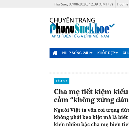
Thứ Sáu, 07/08/2026, 12:39 (GMT+7)
Hotline
NHỊP SỐNG-24H
KHỎE-ĐẸP
CH
LÀM MẸ
Cha mẹ tiết kiệm kiểu
cảm “không xứng đán
Người Việt ta vốn coi trọng đức
không phải keo kiệt mà là biết
kiến nhiều bậc cha mẹ biến tiế