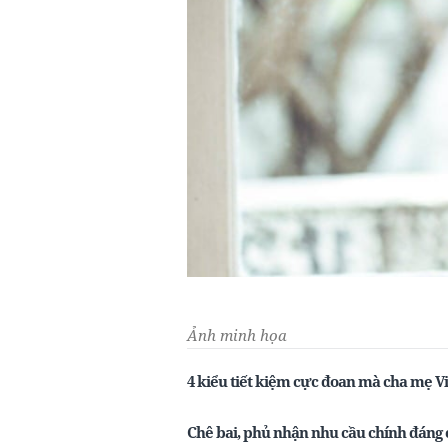
Ảnh minh họa
4 kiểu tiết kiệm cực đoan mà cha mẹ Vi
Chê bai, phủ nhận nhu cầu chính đáng 