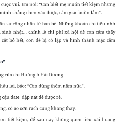
ác cuộc vui. Em nói: “Con biết mẹ muốn tiết kiệm nhưng
 mình chẳng chen vào được, cảm giác buồn lắm”.
t cần sự công nhận từ bạn bè. Những khoản chi tiêu nhỏ
 sinh nhật… chính là chi phí xã hội để con cảm thấy
 cắt bỏ hết, con dễ bị cô lập và hình thành mặc cảm
bợ”
ệng của chị Hường ở Hải Dương.
 khâu lại, bảo: “Còn dùng thêm năm nữa”.
cận date, dập nát để được rẻ.
ng, cổ áo sờn rách cũng không thay.
con tiết kiệm, để sau này không quen tiêu xài hoang