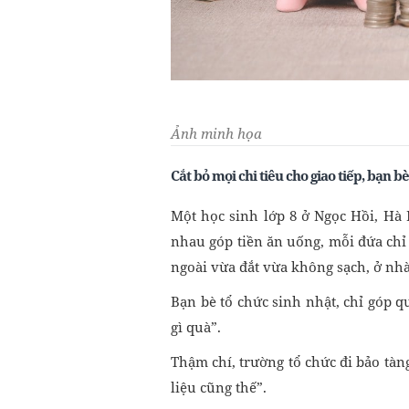
Ảnh minh họa
Cắt bỏ mọi chi tiêu cho giao tiếp, bạn bè
Một học sinh lớp 8 ở Ngọc Hồi, Hà 
nhau góp tiền ăn uống, mỗi đứa chỉ
ngoài vừa đắt vừa không sạch, ở nh
Bạn bè tổ chức sinh nhật, chỉ góp q
gì quà”.
Thậm chí, trường tổ chức đi bảo tàn
liệu cũng thế”.