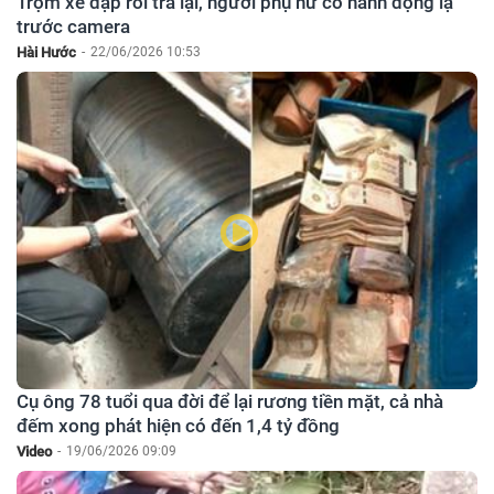
Trộm xe đạp rồi trả lại, người phụ nữ có hành động lạ
trước camera
Hài Hước
-
22/06/2026 10:53
Cụ ông 78 tuổi qua đời để lại rương tiền mặt, cả nhà
đếm xong phát hiện có đến 1,4 tỷ đồng
Video
-
19/06/2026 09:09