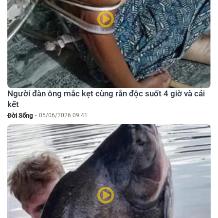
Người đàn ông mắc kẹt cùng rắn độc suốt 4 giờ và cái
kết
Đời Sống
-
05/06/2026 09:41