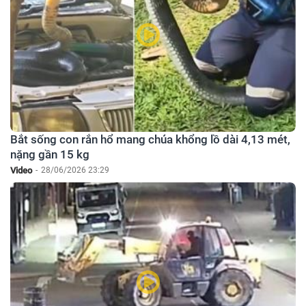
Bắt sống con rắn hổ mang chúa khổng lồ dài 4,13 mét,
nặng gần 15 kg
Video
-
28/06/2026 23:29