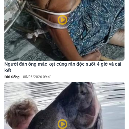
Người đàn ông mắc kẹt cùng rắn độc suốt 4 giờ và cái
kết
Đời Sống
-
05/06/2026 09:41