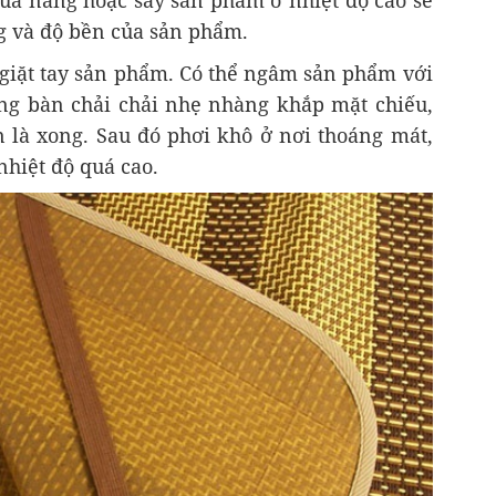
uá nắng hoặc sấy sản phẩm ở nhiệt độ cao sẽ
g và độ bền của sản phẩm.
 giặt tay sản phẩm. Có thể ngâm sản phẩm với
ng bàn chải chải nhẹ nhàng khắp mặt chiếu,
n là xong. Sau đó phơi khô ở nơi thoáng mát,
hiệt độ quá cao.