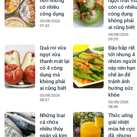
hon nhưng
ngọt mát m
có nhiều
còn có nhiề
công dụng
công dụng
không phải
05/08/2026
07:43
ai cũng biết
04/08/2026
09:29
Quả roi vừa
Đậu bắp rất
ngọt vừa
tốt nhưng 4
thanh mát lại
nhóm người
có 4 công
này nên hạn
dụng mà
chế ăn để
không phải
tránh ảnh
ai cũng biết
hưởng sức
khỏe
03/08/2026
08:57
02/08/2026
08:48
Những loại
Thức uống
cá chứa
giải nhiệt
nhiều thủy
mùa hè cực
ngân và kim
đã, nhưng