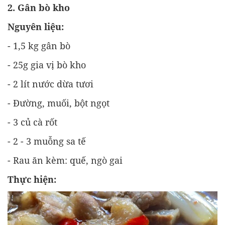
2. Gân bò kho
Nguyên liệu:
- 1,5 kg gân bò
- 25g gia vị bò kho
- 2 lít nước dừa tươi
- Đường, muối, bột ngọt
- 3 củ cà rốt
- 2 - 3 muỗng sa tế
- Rau ăn kèm: quế, ngò gai
Thực hiện: