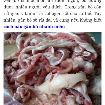
Gân bò là một món ăn thơm ngon, bổ dưỡng
được nhiều người yêu thích. Trong gân bò còn
rất giàu vitamin và collagen tốt cho cơ thể. Tuy
nhiên, gân bò sẽ rất dai và cứng nếu không biết
cách nấu gân bò nhanh mềm
.