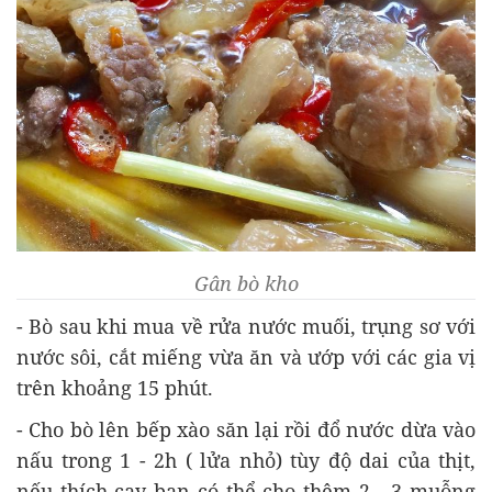
Gân bò kho
- Bò sau khi mua về rửa nước muối, trụng sơ với
nước sôi, cắt miếng vừa ăn và ướp với các gia vị
trên khoảng 15 phút.
- Cho bò lên bếp xào săn lại rồi đổ nước dừa vào
nấu trong 1 - 2h ( lửa nhỏ) tùy độ dai của thịt,
nếu thích cay bạn có thể cho thêm 2 - 3 muỗng