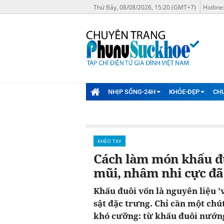
Thứ Bảy, 08/08/2026, 15:20 (GMT+7)
Hotline
NHỊP SỐNG-24H
KHỎE-ĐẸP
CH
KHÉO TAY
Cách làm món khấu đ
mũi, nhâm nhi cực đã
Khấu đuôi vốn là nguyên liệu '
sật đặc trưng. Chỉ cần một ch
khó cưỡng: từ khấu đuôi nướn