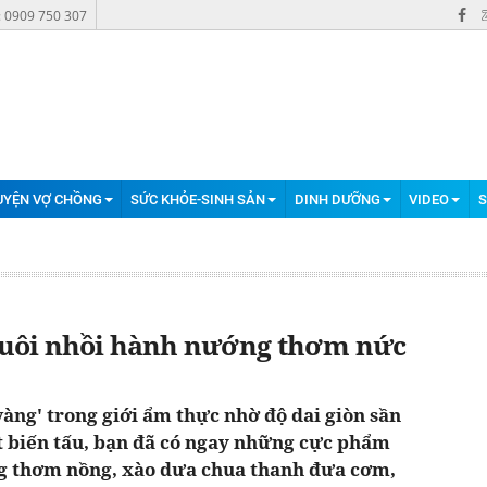
: 0909 750 307
UYỆN VỢ CHỒNG
SỨC KHỎE-SINH SẢN
DINH DƯỠNG
VIDEO
S
uôi nhồi hành nướng thơm nức
vàng' trong giới ẩm thực nhờ độ dai giòn sần
út biến tấu, bạn đã có ngay những cực phẩm
g thơm nồng, xào dưa chua thanh đưa cơm,