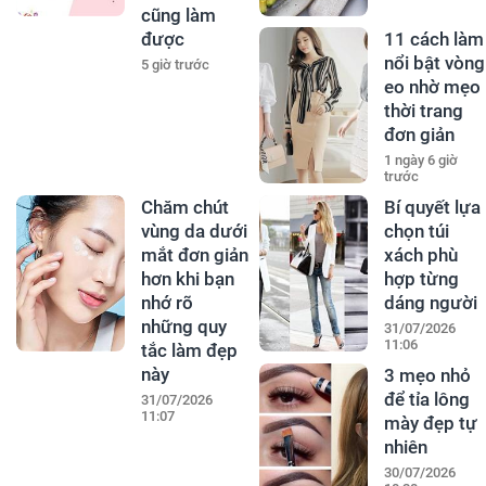
cũng làm
được
11 cách làm
nổi bật vòng
5 giờ trước
eo nhờ mẹo
thời trang
đơn giản
1 ngày 6 giờ
trước
Chăm chút
Bí quyết lựa
vùng da dưới
chọn túi
mắt đơn giản
xách phù
hơn khi bạn
hợp từng
nhớ rõ
dáng người
những quy
31/07/2026
11:06
tắc làm đẹp
này
3 mẹo nhỏ
để tỉa lông
31/07/2026
11:07
mày đẹp tự
nhiên
30/07/2026