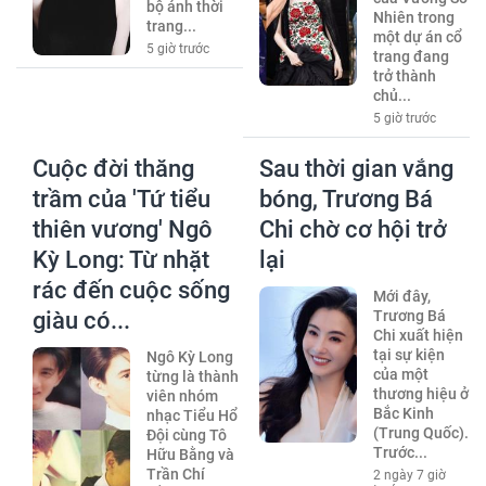
bộ ảnh thời
Nhiên trong
trang...
một dự án cổ
5 giờ trước
trang đang
trở thành
chủ...
5 giờ trước
Cuộc đời thăng
Sau thời gian vắng
trầm của 'Tứ tiểu
bóng, Trương Bá
thiên vương' Ngô
Chi chờ cơ hội trở
Kỳ Long: Từ nhặt
lại
rác đến cuộc sống
Mới đây,
giàu có...
Trương Bá
Chi xuất hiện
tại sự kiện
Ngô Kỳ Long
của một
từng là thành
thương hiệu ở
viên nhóm
Bắc Kinh
nhạc Tiểu Hổ
(Trung Quốc).
Đội cùng Tô
Trước...
Hữu Bằng và
Trần Chí
2 ngày 7 giờ