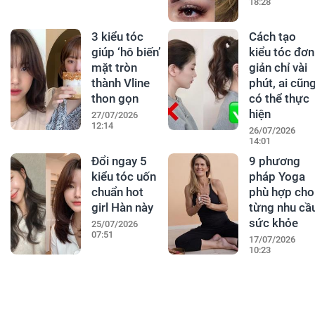
18:28
3 kiểu tóc
Cách tạo
giúp ‘hô biến’
kiểu tóc đơn
mặt tròn
giản chỉ vài
thành Vline
phút, ai cũn
thon gọn
có thể thực
hiện
27/07/2026
12:14
26/07/2026
14:01
Đổi ngay 5
9 phương
kiểu tóc uốn
pháp Yoga
chuẩn hot
phù hợp cho
girl Hàn này
từng nhu cầ
sức khỏe
25/07/2026
07:51
17/07/2026
10:23