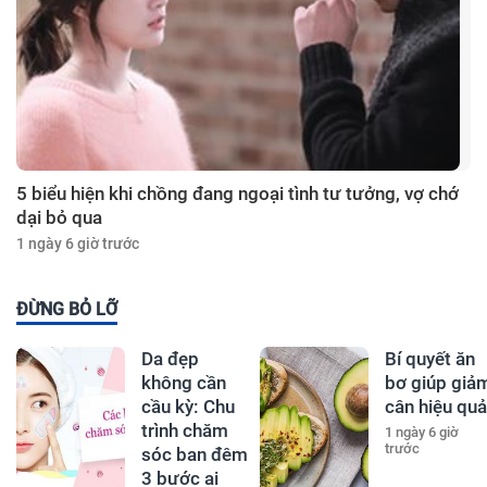
5 biểu hiện khi chồng đang ngoại tình tư tưởng, vợ chớ
dại bỏ qua
1 ngày 6 giờ trước
ĐỪNG BỎ LỠ
Da đẹp
Bí quyết ăn
không cần
bơ giúp giả
cầu kỳ: Chu
cân hiệu quả
trình chăm
1 ngày 6 giờ
trước
sóc ban đêm
3 bước ai