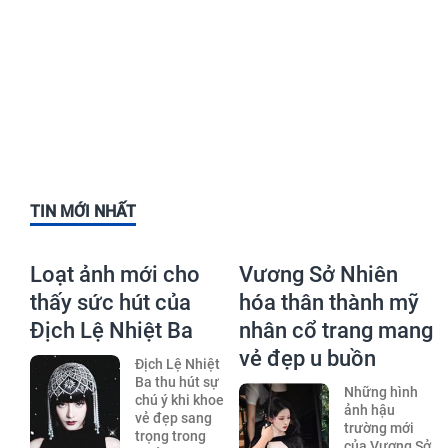
TIN MỚI NHẤT
Loạt ảnh mới cho
Vương Sở Nhiên
thấy sức hút của
hóa thân thành mỹ
Địch Lệ Nhiệt Ba
nhân cổ trang mang
vẻ đẹp u buồn
Địch Lệ Nhiệt
Ba thu hút sự
Những hình
chú ý khi khoe
ảnh hậu
vẻ đẹp sang
trường mới
trọng trong
của Vương Sở