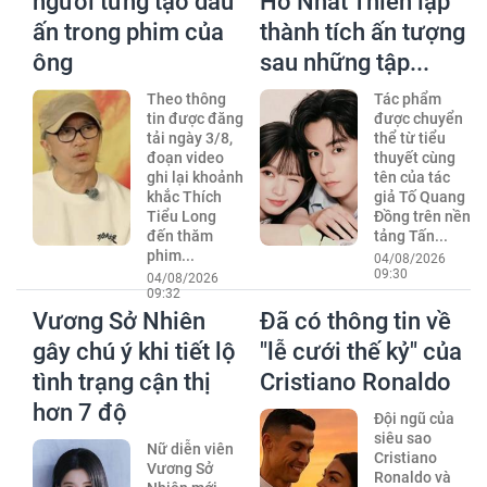
người từng tạo dấu
Hồ Nhất Thiên lập
ấn trong phim của
thành tích ấn tượng
ông
sau những tập...
Theo thông
Tác phẩm
tin được đăng
được chuyển
tải ngày 3/8,
thể từ tiểu
đoạn video
thuyết cùng
ghi lại khoảnh
tên của tác
khắc Thích
giả Tố Quang
Tiểu Long
Đồng trên nền
đến thăm
tảng Tấn...
phim...
04/08/2026
09:30
04/08/2026
09:32
Vương Sở Nhiên
Đã có thông tin về
gây chú ý khi tiết lộ
"lễ cưới thế kỷ" của
tình trạng cận thị
Cristiano Ronaldo
hơn 7 độ
Đội ngũ của
siêu sao
Nữ diễn viên
Cristiano
Vương Sở
Ronaldo và