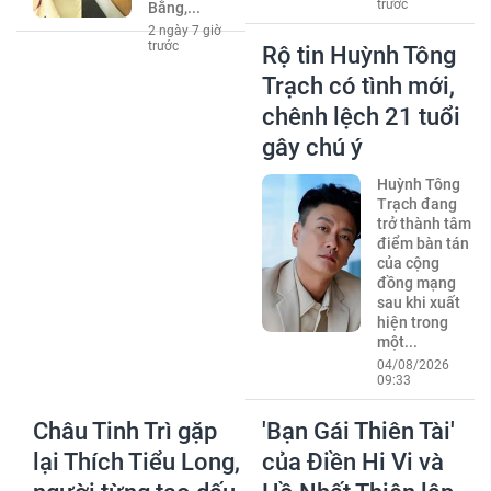
trước
Bằng,...
2 ngày 7 giờ
trước
Rộ tin Huỳnh Tông
Trạch có tình mới,
chênh lệch 21 tuổi
gây chú ý
Huỳnh Tông
Trạch đang
trở thành tâm
điểm bàn tán
của cộng
đồng mạng
sau khi xuất
hiện trong
một...
04/08/2026
09:33
Châu Tinh Trì gặp
'Bạn Gái Thiên Tài'
lại Thích Tiểu Long,
của Điền Hi Vi và