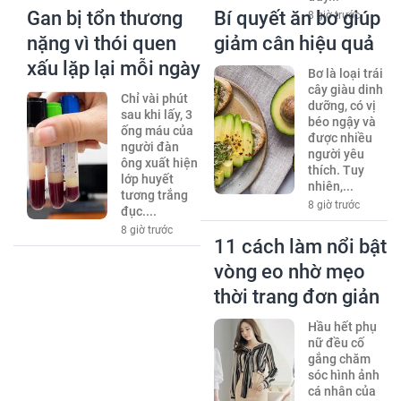
Gan bị tổn thương
Bí quyết ăn bơ giúp
8 giờ trước
nặng vì thói quen
giảm cân hiệu quả
xấu lặp lại mỗi ngày
Bơ là loại trái
cây giàu dinh
Chỉ vài phút
dưỡng, có vị
sau khi lấy, 3
béo ngậy và
ống máu của
được nhiều
người đàn
người yêu
ông xuất hiện
thích. Tuy
lớp huyết
nhiên,...
tương trắng
8 giờ trước
đục....
8 giờ trước
11 cách làm nổi bật
vòng eo nhờ mẹo
thời trang đơn giản
Hầu hết phụ
nữ đều cố
gắng chăm
sóc hình ảnh
cá nhân của