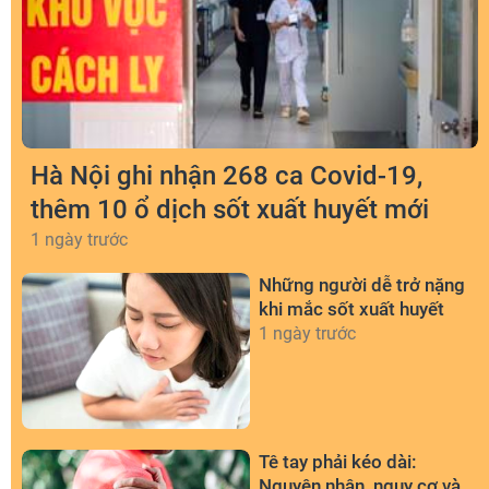
Hà Nội ghi nhận 268 ca Covid-19,
thêm 10 ổ dịch sốt xuất huyết mới
1 ngày trước
Những người dễ trở nặng
khi mắc sốt xuất huyết
1 ngày trước
Tê tay phải kéo dài:
Nguyên nhân, nguy cơ và