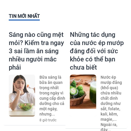
TIN MỚI NHẤT
Sáng nào cũng mệt
Những tác dụng
mỏi? Kiểm tra ngay
của nước ép mướp
3 sai lầm ăn sáng
đắng đối với sức
nhiều người mắc
khỏe có thể bạn
phải
chưa biết
Bữa sáng là
Nước ép
bữa ăn quan
mướp đắng
trọng nhất
(khổ qua)
trong ngày vì
chứa nhiều
cung cấp dinh
chất dinh
dưỡng cho cả
dưỡng như
một ngày,
sắt, folate,
nhưng...
kali, kẽm,
magie,...
8 giờ trước
Ngoài ra,
đây...