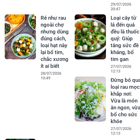
29/07/2026
20:47
Rẻ như rau
Loại cây từ
ngoài chợ
lá đến quả
nhưng dùng
đều là thuốc
đúng cách,
quý: Giúp
loại hạt này
tăng sức đề
lại bổ tim,
kháng, bổ
chắc xương
tim gan
ít ai biết
27/07/2026
12:13
28/07/2026
10:49
Đừng bỏ qu
loại rau mọc
khắp nơi:
Vừa là món
ăn ngon, vừ
bổ cho sức
khỏe
27/07/2026
12:13