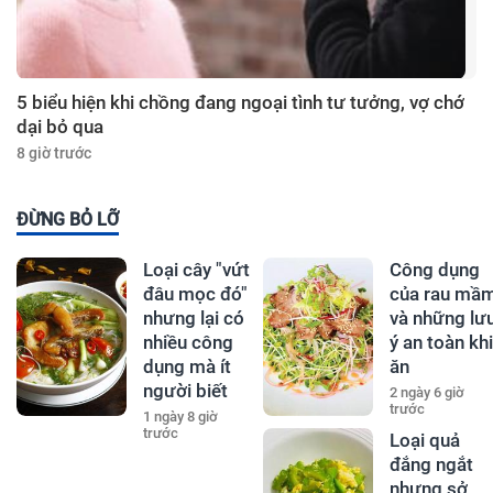
5 biểu hiện khi chồng đang ngoại tình tư tưởng, vợ chớ
dại bỏ qua
8 giờ trước
ĐỪNG BỎ LỠ
Loại cây "vứt
Công dụng
đâu mọc đó"
của rau mầ
nhưng lại có
và những lư
nhiều công
ý an toàn khi
dụng mà ít
ăn
người biết
2 ngày 6 giờ
trước
1 ngày 8 giờ
trước
Loại quả
đắng ngắt
nhưng sở