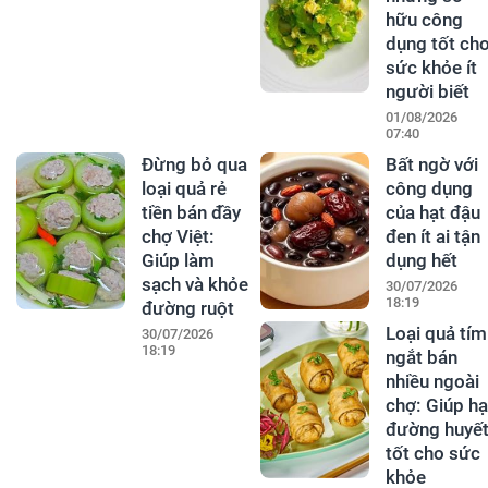
hữu công
dụng tốt ch
sức khỏe ít
người biết
01/08/2026
07:40
Đừng bỏ qua
Bất ngờ với
loại quả rẻ
công dụng
tiền bán đầy
của hạt đậu
chợ Việt:
đen ít ai tận
Giúp làm
dụng hết
sạch và khỏe
30/07/2026
18:19
đường ruột
Loại quả tím
30/07/2026
18:19
ngắt bán
nhiều ngoài
chợ: Giúp hạ
đường huyết
tốt cho sức
khỏe