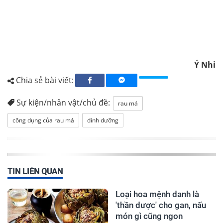
Ý Nhi
Chia sẻ bài viết:
Sự kiện/nhân vật/chủ đề:
rau má
công dụng của rau má
dinh dưỡng
TIN LIÊN QUAN
Loại hoa mệnh danh là
'thần dược' cho gan, nấu
món gì cũng ngon