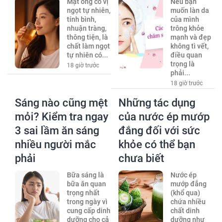
Mật ong có vị
Nếu bạn
ngọt tự nhiên,
muốn làn da
tính bình,
của mình
nhuận tràng,
trông khỏe
thông tiện, là
mạnh và đẹp
chất làm ngọt
không tì vết,
tự nhiên có...
điều quan
trọng là
18 giờ trước
phải...
18 giờ trước
Sáng nào cũng mệt
Những tác dụng
mỏi? Kiểm tra ngay
của nước ép mướp
3 sai lầm ăn sáng
đắng đối với sức
nhiều người mắc
khỏe có thể bạn
phải
chưa biết
Bữa sáng là
Nước ép
bữa ăn quan
mướp đắng
trọng nhất
(khổ qua)
trong ngày vì
chứa nhiều
cung cấp dinh
chất dinh
dưỡng cho cả
dưỡng như