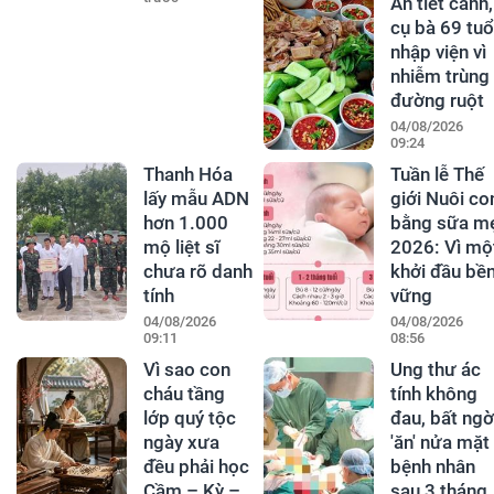
Ăn tiết canh,
cụ bà 69 tuổ
nhập viện vì
nhiễm trùng
đường ruột
04/08/2026
09:24
Thanh Hóa
Tuần lễ Thế
lấy mẫu ADN
giới Nuôi co
hơn 1.000
bằng sữa m
mộ liệt sĩ
2026: Vì mộ
chưa rõ danh
khởi đầu bề
tính
vững
04/08/2026
04/08/2026
09:11
08:56
Vì sao con
Ung thư ác
cháu tầng
tính không
lớp quý tộc
đau, bất ngờ
ngày xưa
'ăn' nửa mặt
đều phải học
bệnh nhân
Cầm – Kỳ –
sau 3 tháng