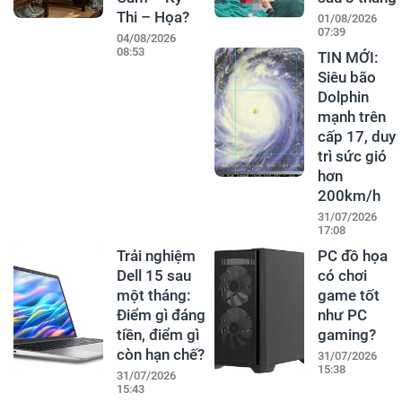
Thi – Họa?
01/08/2026
07:39
04/08/2026
08:53
TIN MỚI:
Siêu bão
Dolphin
mạnh trên
cấp 17, duy
trì sức gió
hơn
200km/h
31/07/2026
17:08
Trải nghiệm
PC đồ họa
Dell 15 sau
có chơi
một tháng:
game tốt
Điểm gì đáng
như PC
tiền, điểm gì
gaming?
còn hạn chế?
31/07/2026
15:38
31/07/2026
15:43