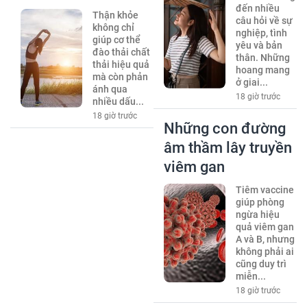
đến nhiều
Thận khỏe
câu hỏi về sự
không chỉ
nghiệp, tình
giúp cơ thể
yêu và bản
đào thải chất
thân. Những
thải hiệu quả
hoang mang
mà còn phản
ở giai...
ánh qua
18 giờ trước
nhiều dấu...
18 giờ trước
Những con đường
âm thầm lây truyền
viêm gan
Tiêm vaccine
giúp phòng
ngừa hiệu
quả viêm gan
A và B, nhưng
không phải ai
cũng duy trì
miễn...
18 giờ trước