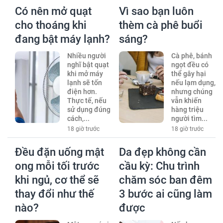
Có nên mở quạt
Vì sao bạn luôn
cho thoáng khi
thèm cà phê buổi
đang bật máy lạnh?
sáng?
Nhiều người
Cà phê, bánh
nghĩ bật quạt
ngọt đều có
khi mở máy
thể gây hại
lạnh sẽ tốn
nếu lạm dụng,
điện hơn.
nhưng chúng
Thực tế, nếu
vẫn khiến
sử dụng đúng
hàng triệu
cách,...
người tìm...
18 giờ trước
18 giờ trước
Đều đặn uống mật
Da đẹp không cần
ong mỗi tối trước
cầu kỳ: Chu trình
khi ngủ, cơ thể sẽ
chăm sóc ban đêm
thay đổi như thế
3 bước ai cũng làm
nào?
được