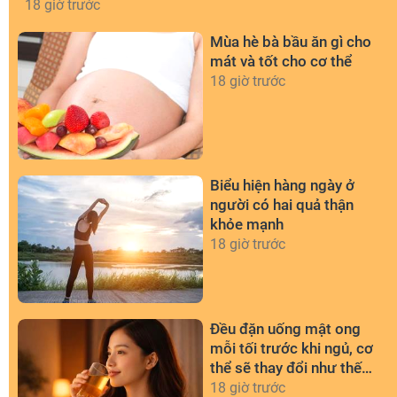
18 giờ trước
Mùa hè bà bầu ăn gì cho
mát và tốt cho cơ thể
18 giờ trước
Biểu hiện hàng ngày ở
người có hai quả thận
khỏe mạnh
18 giờ trước
Đều đặn uống mật ong
mỗi tối trước khi ngủ, cơ
thể sẽ thay đổi như thế
nào?
18 giờ trước