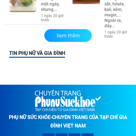
một ngày,
sắt, folate,
nhưng...
kali, kẽm,
magie,...
1 ngày 20 giờ
trước
Ngoài ra,
đây...
1 ngày 20 giờ
Xem thêm
trước
TIN PHỤ NỮ VÀ GIA ĐÌNH
PHỤ NỮ SỨC KHỎE-CHUYÊN TRANG CỦA TẠP CHÍ GIA
ĐÌNH VIỆT NAM