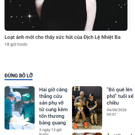
Loạt ảnh mới cho thấy sức hút của Địch Lệ Nhiệt Ba
18 giờ trước
ĐỪNG BỎ LỠ
Hai giờ căng
"Bỏ quê lên
thẳng cứu
phố" tuổi xế
sản phụ vỡ
chiều
tử cung kèm
04/08/2026
09:37
tổn thương
bàng quang
2 ngày 13 giờ
trước