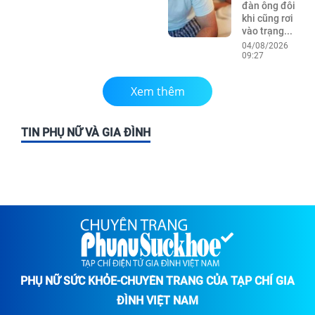
đàn ông đôi
khi cũng rơi
vào trạng...
04/08/2026
09:27
Xem thêm
TIN PHỤ NỮ VÀ GIA ĐÌNH
PHỤ NỮ SỨC KHỎE-CHUYÊN TRANG CỦA TẠP CHÍ GIA
ĐÌNH VIỆT NAM