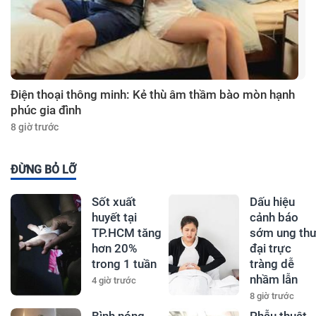
Điện thoại thông minh: Kẻ thù âm thầm bào mòn hạnh
phúc gia đình
8 giờ trước
ĐỪNG BỎ LỠ
Sốt xuất
Dấu hiệu
huyết tại
cảnh báo
TP.HCM tăng
sớm ung th
hơn 20%
đại trực
trong 1 tuần
tràng dễ
nhầm lẫn
4 giờ trước
8 giờ trước