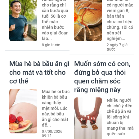
cho rằng chỉ
có người mắc
cần bước qua
viêm gan B,
tuổi 50 là cơ
bản thân
thể mặc
chưa có triệu
nhiên bước
chứng. Tôi có
vào giai đoạn
nên xét
lão...
nghiệm...
8 giờ trước
2 ngày 7 giờ
trước
Mùa hè bà bầu ăn gì
Muốn sớm có con,
cho mát và tốt cho
đừng bỏ qua thói
cơ thể
quen chăm sóc
răng miệng này
Mùa hè oi bức
khiến bà bầu
Nhiều người
càng thấy
chỉ chú ý đến
mệt mỏi. Lúc
chế độ ăn và
này, bà bầu
lối sống khi
ăn gì cho mát
chuẩn bị
để...
mang thai mà
07/08/2026
quên sức...
09:12