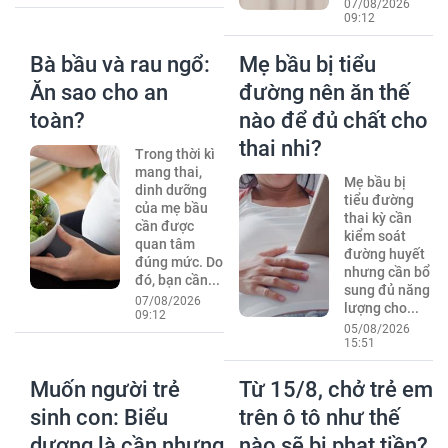
07/08/2026
09:12
Bà bầu và rau ngổ:
Mẹ bầu bị tiểu
Ăn sao cho an
đường nên ăn thế
toàn?
nào để đủ chất cho
thai nhi?
Trong thời kì
mang thai,
Mẹ bầu bị
dinh dưỡng
tiểu đường
của mẹ bầu
thai kỳ cần
cần được
kiểm soát
quan tâm
đường huyết
đúng mức. Do
nhưng cần bổ
đó, bạn cần...
sung đủ năng
07/08/2026
lượng cho...
09:12
05/08/2026
15:51
Muốn người trẻ
Từ 15/8, chở trẻ em
sinh con: Biểu
trên ô tô như thế
dương là cần nhưng
nào sẽ bị phạt tiền?