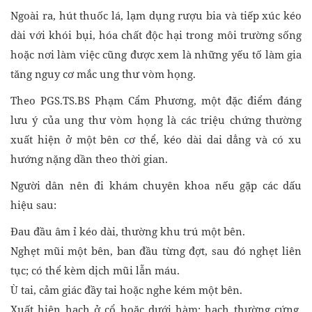
Ngoài ra, hút thuốc lá, lạm dụng rượu bia và tiếp xúc kéo
dài với khói bụi, hóa chất độc hại trong môi trường sống
hoặc nơi làm việc cũng được xem là những yếu tố làm gia
tăng nguy cơ mắc ung thư vòm họng.
Theo PGS.TS.BS Phạm Cẩm Phương, một đặc điểm đáng
lưu ý của ung thư vòm họng là các triệu chứng thường
xuất hiện ở một bên cơ thể, kéo dài dai dẳng và có xu
hướng nặng dần theo thời gian.
Người dân nên đi khám chuyên khoa nếu gặp các dấu
hiệu sau:
Đau đầu âm ỉ kéo dài, thường khu trú một bên.
Nghẹt mũi một bên, ban đầu từng đợt, sau đó nghẹt liên
tục; có thể kèm dịch mũi lẫn máu.
Ù tai, cảm giác đầy tai hoặc nghe kém một bên.
Xuất hiện hạch ở cổ hoặc dưới hàm; hạch thường cứng,