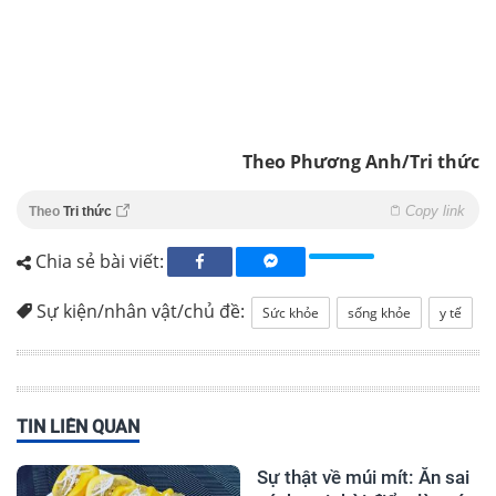
Theo Phương Anh/Tri thức
Copy link
Theo
Tri thức
Chia sẻ bài viết:
Sự kiện/nhân vật/chủ đề:
Sức khỏe
sống khỏe
y tế
TIN LIÊN QUAN
Sự thật về múi mít: Ăn sai