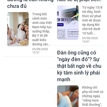
chưa đủ
Từ ngày 15/8
tới đây, hình
Trong bối
thức xử phạt
cảnh mức
mới sẽ được
sinh của Việt
áp dụng khi
Nam tiếp tục
chở trẻ dưới
xuống thấp,
10 tuổi...
Bộ Y tế đề
05/08/2026
xuất biểu
14:41
dương các...
05/08/2026
Đàn ông cũng có
15:51
"ngày đèn đỏ"? Sự
thật bất ngờ về chu
kỳ tâm sinh lý phái
mạnh
Không chỉ
phụ nữ mới có
những ngày
"nắng mưa
thất thường",