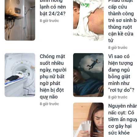
Bình nóng
Phẫu thuật
lạnh có nên
cấp cứu
bật 24/24?
thành công
trẻ sơ sinh b
8 giờ trước
thủng ruột
cận kề cửa
tử
8 giờ trước
Chóng mặt
Vì sao có
suốt nhiều
hiện tượng
ngày, người
đang ngủ
phụ nữ bất
bỗng giật
ngờ phát
mình như
hiện bị đột
"rơi tự do”?
quỵ não
8 giờ trước
8 giờ trước
Nguyên nhâ
nấc cụt: Có
tiềm ẩn ngu
cơ gây hại
sức khỏe