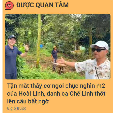
ĐƯỢC QUAN TÂM
Tận mắt thấy cơ ngơi chục nghìn m2
của Hoài Linh, danh ca Chế Linh thốt
lên câu bất ngờ
8 giờ trước