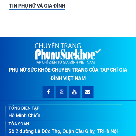
TIN PHỤ NỮ VÀ GIA ĐÌNH
PHỤ NỮ SỨC KHỎE-CHUYÊN TRANG CỦA TẠP CHÍ GIA
ĐÌNH VIỆT NAM
TỔNG BIÊN TẬP
Hồ Minh Chiến
TÒA SOẠN
Số 2 đường Lê Đức Thọ, Quận Cầu Giấy, TP.Hà Nội