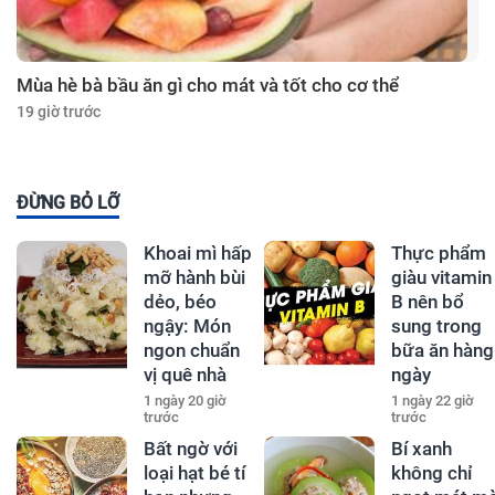
Mùa hè bà bầu ăn gì cho mát và tốt cho cơ thể
19 giờ trước
ĐỪNG BỎ LỠ
Khoai mì hấp
Thực phẩm
mỡ hành bùi
giàu vitamin
dẻo, béo
B nên bổ
ngậy: Món
sung trong
ngon chuẩn
bữa ăn hàng
vị quê nhà
ngày
1 ngày 20 giờ
1 ngày 22 giờ
trước
trước
Bất ngờ với
Bí xanh
loại hạt bé tí
không chỉ