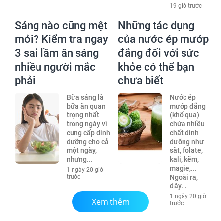
19 giờ trước
Sáng nào cũng mệt
Những tác dụng
mỏi? Kiểm tra ngay
của nước ép mướp
3 sai lầm ăn sáng
đắng đối với sức
nhiều người mắc
khỏe có thể bạn
phải
chưa biết
Bữa sáng là
Nước ép
bữa ăn quan
mướp đắng
trọng nhất
(khổ qua)
trong ngày vì
chứa nhiều
cung cấp dinh
chất dinh
dưỡng cho cả
dưỡng như
một ngày,
sắt, folate,
nhưng...
kali, kẽm,
magie,...
1 ngày 20 giờ
trước
Ngoài ra,
đây...
1 ngày 20 giờ
Xem thêm
trước