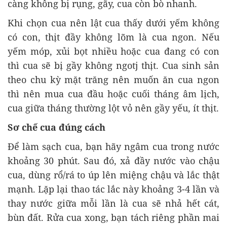
càng không bị rụng, gãy, cua còn bò nhanh.
Khi chọn cua nên lật cua thấy dưới yếm không
có con, thịt đầy không lõm là cua ngon. Nếu
yếm móp, xủi bọt nhiều hoặc cua đang có con
thì cua sẽ bị gầy không ngotj thịt. Cua sinh sản
theo chu kỳ mặt trăng nên muốn ăn cua ngon
thì nên mua cua đầu hoặc cuối tháng âm lịch,
cua giữa tháng thường lột vỏ nên gầy yếu, ít thịt.
Sơ chế cua đúng cách
Để làm sạch cua, bạn hãy ngâm cua trong nước
khoảng 30 phút. Sau đó, xả đầy nước vào chậu
cua, dùng rổ/rá to úp lên miệng chậu và lắc thật
mạnh. Lặp lại thao tác lắc này khoảng 3-4 lần và
thay nước giữa mỗi lần là cua sẽ nhả hết cát,
bùn đất. Rửa cua xong, bạn tách riêng phần mai