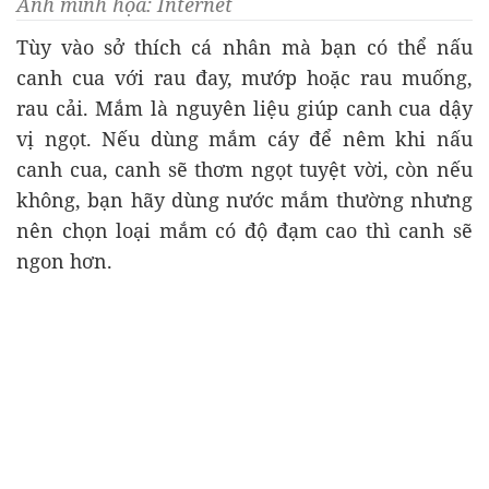
Ảnh minh họa: Internet
Tùy vào sở thích cá nhân mà bạn có thể nấu
canh cua với rau đay, mướp hoặc rau muống,
rau cải. Mắm là nguyên liệu giúp canh cua dậy
vị ngọt. Nếu dùng mắm cáy để nêm khi nấu
canh cua, canh sẽ thơm ngọt tuyệt vời, còn nếu
không, bạn hãy dùng nước mắm thường nhưng
nên chọn loại mắm có độ đạm cao thì canh sẽ
ngon hơn.