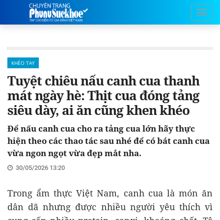
KHÉO TAY
Tuyệt chiêu nấu canh cua thanh
mát ngày hè: Thịt cua đóng tảng
siêu dày, ai ăn cũng khen khéo
Để nấu canh cua cho ra tảng cua lớn hãy thực
hiện theo các thao tác sau nhé để có bát canh cua
vừa ngon ngọt vừa đẹp mắt nha.
30/05/2026 13:20
Trong ẩm thực Việt Nam, canh cua là món ăn
dân dã nhưng được nhiều người yêu thích vì