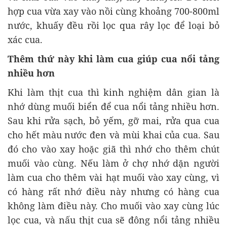
hợp cua vừa xay vào nồi cùng khoảng 700-800ml
nước, khuấy đều rồi lọc qua rây lọc để loại bỏ
xác cua.
Thêm thứ này khi làm cua giúp cua nổi tảng
nhiều hơn
Khi làm thịt cua thì kinh nghiệm dân gian là
nhớ dùng muối biển để cua nổi tảng nhiều hơn.
Sau khi rửa sạch, bỏ yếm, gỡ mai, rửa qua cua
cho hết màu nước đen và mùi khai của cua. Sau
đó cho vào xay hoặc giã thì nhớ cho thêm chút
muối vào cùng. Nếu làm ở chợ nhớ dặn người
làm cua cho thêm vài hạt muối vào xay cùng, vì
có hàng rất nhớ điều này nhưng có hàng cua
không làm điều này. Cho muối vào xay cùng lúc
lọc cua, và nấu thịt cua sẽ đông nổi tảng nhiều