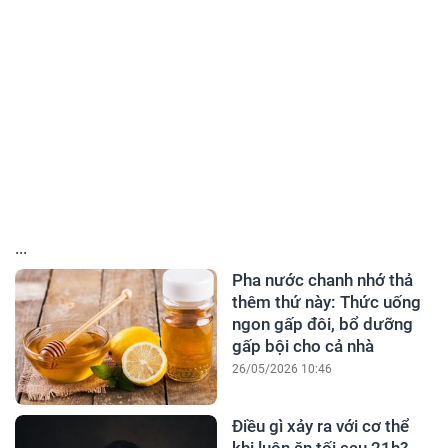
...
Pha nước chanh nhớ thả
thêm thứ này: Thức uống
ngon gấp đôi, bổ dưỡng
gấp bội cho cả nhà
26/05/2026 10:46
Điều gì xảy ra với cơ thể