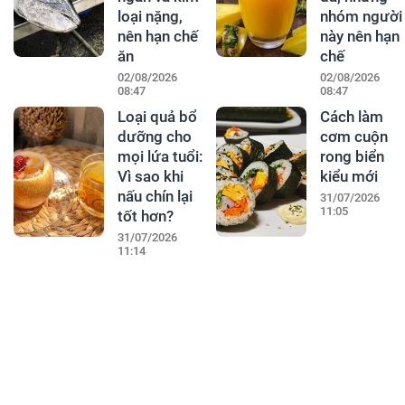
loại nặng,
nhóm người
nên hạn chế
này nên hạn
ăn
chế
02/08/2026
02/08/2026
08:47
08:47
Loại quả bổ
Cách làm
dưỡng cho
cơm cuộn
mọi lứa tuổi:
rong biển
Vì sao khi
kiểu mới
nấu chín lại
31/07/2026
11:05
tốt hơn?
31/07/2026
11:14