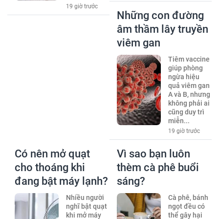
19 giờ trước
Những con đường
âm thầm lây truyền
viêm gan
Tiêm vaccine
giúp phòng
ngừa hiệu
quả viêm gan
A và B, nhưng
không phải ai
cũng duy trì
miễn...
19 giờ trước
Có nên mở quạt
Vì sao bạn luôn
cho thoáng khi
thèm cà phê buổi
đang bật máy lạnh?
sáng?
Nhiều người
Cà phê, bánh
nghĩ bật quạt
ngọt đều có
khi mở máy
thể gây hại