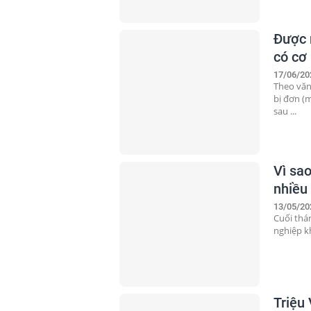
Được 
có cơ 
17/06/20
Theo văn
bị đơn (m
sau ...
Vì sa
nhiều
13/05/20
Cuối thán
nghiệp k
Triệu 