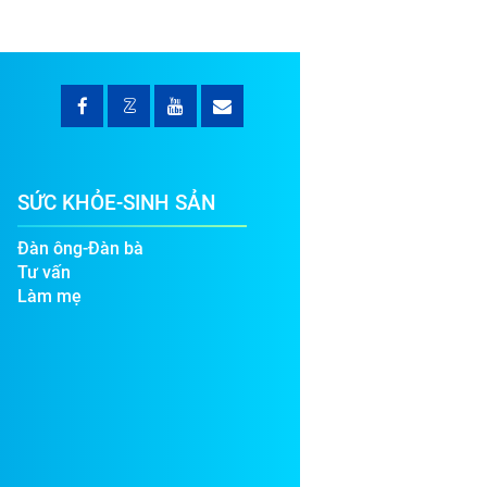
SỨC KHỎE-SINH SẢN
Đàn ông-Đàn bà
Tư vấn
Làm mẹ