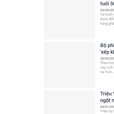
tuổi 5
02/04/20
Tại buổi
được đổi
hàng ghế 
Bộ ph
'xếp k
20/03/20
Theo tru
nay cuối
tại Trun ..
Triệu 
ngột 
04/01/20
Triệu Vy 