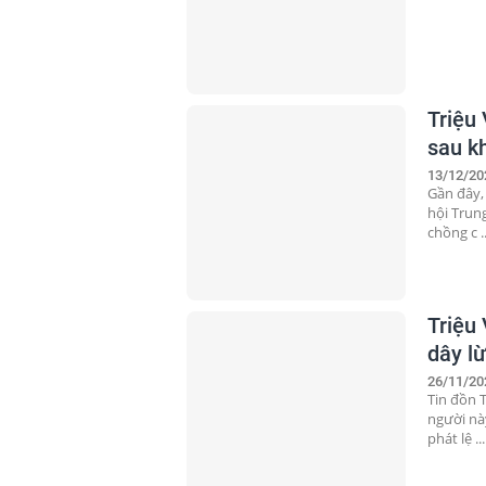
Triệu 
sau kh
13/12/20
Gần đây,
hội Trun
chồng c ..
Triệu
dây l
26/11/20
Tin đồn T
người nà
phát lệ ...