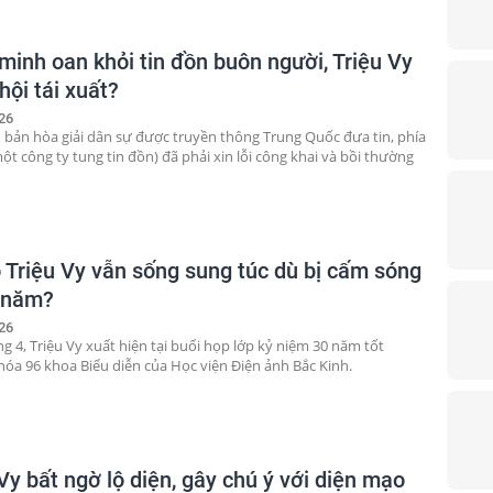
minh oan khỏi tin đồn buôn người, Triệu Vy
hội tái xuất?
26
 bản hòa giải dân sự được truyền thông Trung Quốc đưa tin, phía
ột công ty tung tin đồn) đã phải xin lỗi công khai và bồi thường
o Triệu Vy vẫn sống sung túc dù bị cấm sóng
 năm?
26
g 4, Triệu Vy xuất hiện tại buổi họp lớp kỷ niệm 30 năm tốt
hóa 96 khoa Biểu diễn của Học viện Điện ảnh Bắc Kinh.
Vy bất ngờ lộ diện, gây chú ý với diện mạo