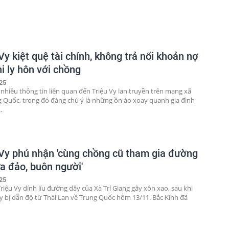
Vy kiệt quệ tài chính, không trả nổi khoản nợ
i ly hôn với chồng
25
 nhiều thông tin liên quan đến Triệu Vy lan truyền trên mạng xã
g Quốc, trong đó đáng chú ý là những ồn ào xoay quanh gia đình
.
 Vy phủ nhận 'cùng chồng cũ tham gia đường
ừa đảo, buôn người'
25
riệu Vy dính líu đường dây của Xà Trí Giang gây xôn xao, sau khi
y bị dẫn độ từ Thái Lan về Trung Quốc hôm 13/11. Bắc Kinh đã