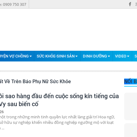
e: 0909 750 307
UYỆN VỢ CHỒNG
SỨC KHỎE-SINH SẢN
DINH DƯỠNG
VIDEO
S
Nhất Về Trên Báo Phụ Nữ Sức Khỏe
NỔI 
ôi sao hàng đầu đến cuộc sống kín tiếng của
Vy sau biến cố
26
một trong những minh tinh quyền lực nhất làng giải trí Hoa ngữ,
 sở hữu sự nghiệp khiến nhiều đồng nghiệp ngưỡng mộ với loạt
...