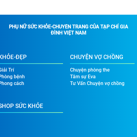
PHỤ NỮ SỨC KHỎE-CHUYÊN TRANG CỦA TẠP CHÍ GIA
ĐÌNH VIỆT NAM
KHỎE-ĐẸP
CHUYỆN VỢ CHỒNG
Giải Trí
Chuyện phòng the
Phòng bệnh
Tâm sự Eva
Phong cách
Tư Vấn Chuyện vợ chồng
SHOP SỨC KHỎE