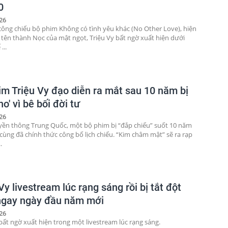
0
26
 công chiếu bộ phim Không có tình yêu khác (No Other Love), hiện
 tên thành Nọc của mật ngọt, Triệu Vy bất ngờ xuất hiện dưới
...
im Triệu Vy đạo diễn ra mắt sau 10 năm bị
ho' vì bê bối đời tư
26
yền thông Trung Quốc, một bộ phim bị “đắp chiếu” suốt 10 năm
 cùng đã chính thức công bố lịch chiếu. “Kim châm mật” sẽ ra rạp
.
Vy livestream lúc rạng sáng rồi bị tắt đột
ngay ngày đầu năm mới
26
bất ngờ xuất hiện trong một livestream lúc rạng sáng.