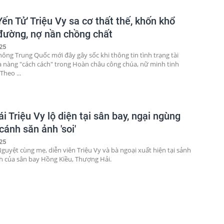
Yến Tử' Triệu Vy sa cơ thất thế, khốn khổ
đường, nợ nần chồng chất
25
hông Trung Quốc mới đây gây sốc khi thông tin tình trạng tài
a nàng "cách cách" trong Hoàn châu công chúa, nữ minh tinh
Theo ...
i Triệu Vy lộ diện tại sân bay, ngại ngùng
 cánh săn ảnh 'soi'
25
guyệt cùng mẹ, diễn viên Triệu Vy và bà ngoại xuất hiện tại sảnh
h của sân bay Hồng Kiều, Thượng Hải.