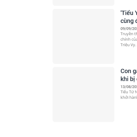
'Tiểu 
cùng 
09/09/20
Truyền t
chính củ
Triệu Vy. 
Con gá
khi bị
13/08/20
Tiểu Tứ N
khởi hàn