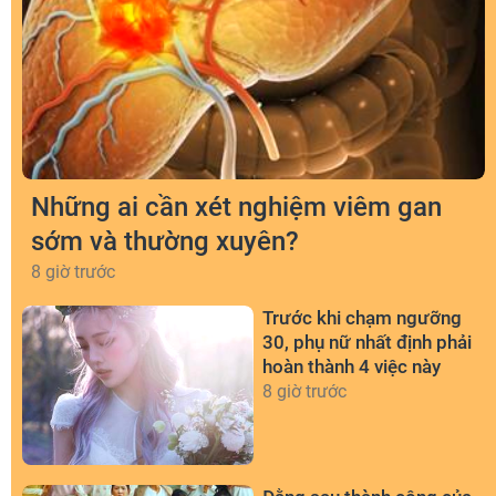
Những ai cần xét nghiệm viêm gan
sớm và thường xuyên?
8 giờ trước
Trước khi chạm ngưỡng
30, phụ nữ nhất định phải
hoàn thành 4 việc này
8 giờ trước