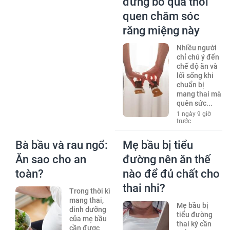
đừng bỏ qua thói
quen chăm sóc
răng miệng này
Nhiều người
chỉ chú ý đến
chế độ ăn và
lối sống khi
chuẩn bị
mang thai mà
quên sức...
1 ngày 9 giờ
trước
Bà bầu và rau ngổ:
Mẹ bầu bị tiểu
Ăn sao cho an
đường nên ăn thế
toàn?
nào để đủ chất cho
thai nhi?
Trong thời kì
mang thai,
Mẹ bầu bị
dinh dưỡng
tiểu đường
của mẹ bầu
thai kỳ cần
cần được