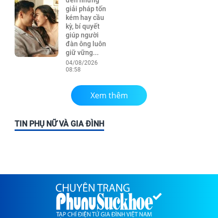
đến những
giải pháp tốn
kém hay cầu
kỳ, bí quyết
giúp người
đàn ông luôn
giữ vững...
04/08/2026
08:58
Xem thêm
TIN PHỤ NỮ VÀ GIA ĐÌNH