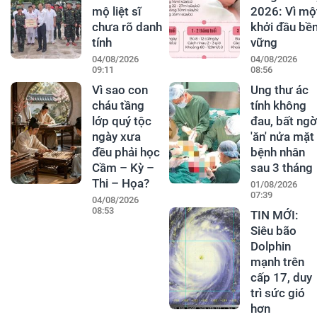
mộ liệt sĩ
2026: Vì mộ
chưa rõ danh
khởi đầu bề
tính
vững
04/08/2026
04/08/2026
09:11
08:56
Vì sao con
Ung thư ác
cháu tầng
tính không
lớp quý tộc
đau, bất ngờ
ngày xưa
'ăn' nửa mặt
đều phải học
bệnh nhân
Cầm – Kỳ –
sau 3 tháng
Thi – Họa?
01/08/2026
07:39
04/08/2026
08:53
TIN MỚI:
Siêu bão
Dolphin
mạnh trên
cấp 17, duy
trì sức gió
hơn