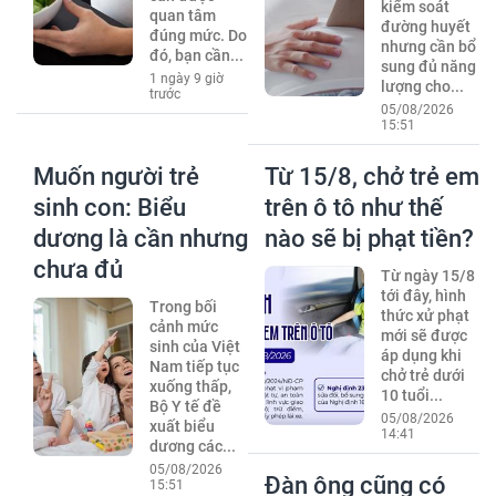
kiểm soát
quan tâm
đường huyết
đúng mức. Do
nhưng cần bổ
đó, bạn cần...
sung đủ năng
1 ngày 9 giờ
lượng cho...
trước
05/08/2026
15:51
Muốn người trẻ
Từ 15/8, chở trẻ em
sinh con: Biểu
trên ô tô như thế
dương là cần nhưng
nào sẽ bị phạt tiền?
chưa đủ
Từ ngày 15/8
tới đây, hình
Trong bối
thức xử phạt
cảnh mức
mới sẽ được
sinh của Việt
áp dụng khi
Nam tiếp tục
chở trẻ dưới
xuống thấp,
10 tuổi...
Bộ Y tế đề
05/08/2026
xuất biểu
14:41
dương các...
05/08/2026
Đàn ông cũng có
15:51