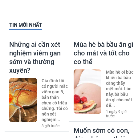
TIN MỚI NHẤT
Những ai cần xét
Mùa hè bà bầu ăn gì
nghiệm viêm gan
cho mát và tốt cho
sớm và thường
cơ thể
xuyên?
Mùa hè oi bức
khiến bà bầu
Gia đình tôi
càng thấy
có người mắc
mệt mỏi. Lúc
viêm gan B,
này, bà bầu
bản thân
ăn gì cho mát
chưa có triệu
để...
chứng. Tôi có
1 ngày 9 giờ
nên xét
trước
nghiệm...
8 giờ trước
Muốn sớm có con,