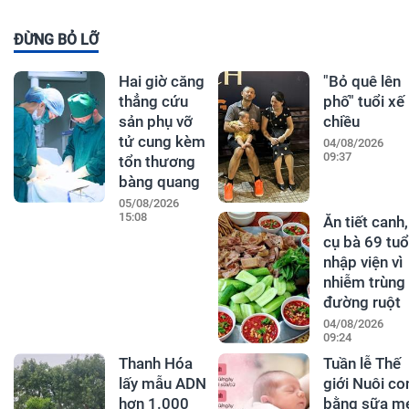
ĐỪNG BỎ LỠ
Hai giờ căng
"Bỏ quê lên
thẳng cứu
phố" tuổi xế
sản phụ vỡ
chiều
tử cung kèm
04/08/2026
09:37
tổn thương
bàng quang
05/08/2026
15:08
Ăn tiết canh,
cụ bà 69 tuổ
nhập viện vì
nhiễm trùng
đường ruột
04/08/2026
09:24
Thanh Hóa
Tuần lễ Thế
lấy mẫu ADN
giới Nuôi co
hơn 1.000
bằng sữa m