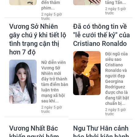
đến thăm
tảng Tấn...
phim...
2 ngày 5 giờ
trước
2 ngày 5 giờ
trước
Vương Sở Nhiên
Đã có thông tin về
gây chú ý khi tiết lộ
"lễ cưới thế kỷ" của
tình trạng cận thị
Cristiano Ronaldo
hơn 7 độ
Đội ngũ của
siêu sao
Nữ diễn viên
Cristiano
Vương Sở
Ronaldo và
Nhiên mới
người đẹp
đây trở thành
Georgina
tâm điểm bàn
Rodriguez
luận trên
được cho là
mạng xã hội
đang tất bật
sau khi...
chuẩn bị...
2 ngày 5 giờ
2 ngày 5 giờ
trước
trước
Vương Nhất Bác
Ngu Thư Hân cảnh
khiến người hâm
báo khởi kiện hành