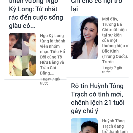
thiên vương' Ngô
Chi chờ cơ hội trở
Kỳ Long: Từ nhặt
lại
rác đến cuộc sống
Mới đây,
giàu có...
Trương Bá
Chi xuất hiện
tại sự kiện
Ngô Kỳ Long
của một
từng là thành
thương hiệu ở
viên nhóm
Bắc Kinh
nhạc Tiểu Hổ
(Trung Quốc).
Đội cùng Tô
Trước...
Hữu Bằng và
Trần Chí
1 ngày 7 giờ
trước
Bằng,...
1 ngày 7 giờ
trước
Rộ tin Huỳnh Tông
Trạch có tình mới,
chênh lệch 21 tuổi
gây chú ý
Huỳnh Tông
Trạch đang
trở thành tâm