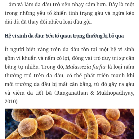
– ẩm và làm da đầu trở nên nhạy cảm hơn. Đây là một
trong những yếu tố khiến tình trạng gàu và ngứa kéo
dài dù đã thay đổi nhiều loại dầu gội.
Hệ vi sinh da đầu: Yếu tố quan trọng thường bị bỏ qua
Ít người biết rằng trên da đầu tồn tại một hệ vi sinh
gồm vi khuẩn và nấm có lợi, đóng vai trò duy trì sự cân
bằng tự nhiên. Trong đó,
Malassezia furfur
là loại nấm
thường trú trên da đầu, có thể phát triển mạnh khi
môi trường da đầu bị mất cân bằng, từ đó gây ra gàu
và viêm da tiết bã (Ranganathan & Mukhopadhyay,
2010).