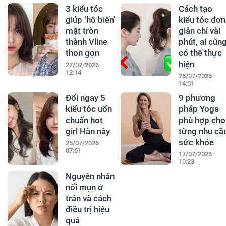
3 kiểu tóc
Cách tạo
giúp ‘hô biến’
kiểu tóc đơn
mặt tròn
giản chỉ vài
thành Vline
phút, ai cũn
thon gọn
có thể thực
hiện
27/07/2026
12:14
26/07/2026
14:01
Đổi ngay 5
9 phương
kiểu tóc uốn
pháp Yoga
chuẩn hot
phù hợp cho
girl Hàn này
từng nhu cầ
sức khỏe
25/07/2026
07:51
17/07/2026
10:23
Nguyên nhân
nổi mụn ở
trán và cách
điều trị hiệu
quả