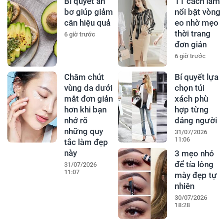
Bí quyết ăn
11 cách làm
bơ giúp giảm
nổi bật vòng
cân hiệu quả
eo nhờ mẹo
thời trang
6 giờ trước
đơn giản
6 giờ trước
Chăm chút
Bí quyết lựa
vùng da dưới
chọn túi
mắt đơn giản
xách phù
hơn khi bạn
hợp từng
nhớ rõ
dáng người
những quy
31/07/2026
11:06
tắc làm đẹp
này
3 mẹo nhỏ
để tỉa lông
31/07/2026
11:07
mày đẹp tự
nhiên
30/07/2026
18:28