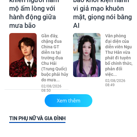
mộ ấm lòng với
vi giả mạo khuôn
hành động giữa
mặt, giọng nói bằng
mưa bão
AI
Gần đây,
Văn phòng
chặng đua
đại diện của
China GT
diễn viên Ngu
diễn ra tại
Thư Hân vừa
trường đua
phát đi tuyên
Chu Hải
bố chính thức,
(Trung Quốc)
phản đối
buộc phải hủy
việc...
do mưa...
02/08/2026
08:49
02/08/2026
08:50
Xem thêm
TIN PHỤ NỮ VÀ GIA ĐÌNH