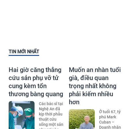
TIN MỚI NHẤT
Hai giờ căng thẳng
Muốn an nhàn tuổi
cứu sản phụ vỡ tử
già, điều quan
cung kèm tổn
trọng nhất không
thương bàng quang
phải kiếm nhiều
hơn
Các bác sĩ tại
Nghệ An đã
Ở tuổi 67, tỷ
kịp thời phẫu
phú Mark
thuật cứu
Cuban –
sống một sản
Doanh nhân