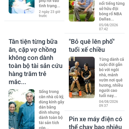
phụ rơi vào
nổi tiếng từng
tình trạng...
sở hữu đội
2 ngày 23 giờ
bóng rổ NBA
trước
Dallas...
05/08/2026
07:42
Tằn tiện từng bữa
"Bỏ quê lên phố"
ăn, cặp vợ chồng
tuổi xế chiều
không con dành
Từng dành cả
toàn bộ tài sản cứu
cuộc đời gắn
bó với ngôi
hàng trăm trẻ
nhà, mảnh
vườn nơi quê
mắc...
hương, nhiều
người cao
Sống trong
tuổi nay...
căn nhà cũ kỹ,
dùng kính gãy
04/08/2026
09:37
dán băng
dính nhưng
dành toàn bộ
Pin xe máy điện có
tài sản tích
thể chạy bao nhiêu
cóp...