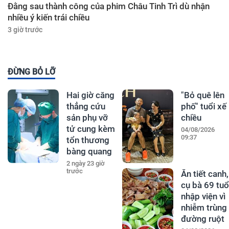
Đằng sau thành công của phim Châu Tinh Trì dù nhận
nhiều ý kiến trái chiều
3 giờ trước
ĐỪNG BỎ LỠ
Hai giờ căng
"Bỏ quê lên
thẳng cứu
phố" tuổi xế
sản phụ vỡ
chiều
tử cung kèm
04/08/2026
09:37
tổn thương
bàng quang
2 ngày 23 giờ
trước
Ăn tiết canh,
cụ bà 69 tuổ
nhập viện vì
nhiễm trùng
đường ruột