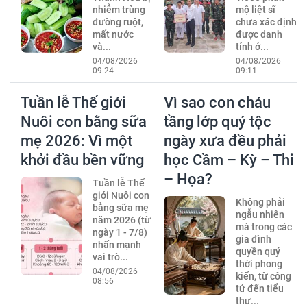
nhiễm trùng
mộ liệt sĩ
đường ruột,
chưa xác định
mất nước
được danh
và...
tính ở...
04/08/2026
04/08/2026
09:24
09:11
Tuần lễ Thế giới
Vì sao con cháu
Nuôi con bằng sữa
tầng lớp quý tộc
mẹ 2026: Vì một
ngày xưa đều phải
khởi đầu bền vững
học Cầm – Kỳ – Thi
– Họa?
Tuần lễ Thế
giới Nuôi con
Không phải
bằng sữa mẹ
ngẫu nhiên
năm 2026 (từ
mà trong các
ngày 1 - 7/8)
gia đình
nhấn mạnh
quyền quý
vai trò...
thời phong
04/08/2026
kiến, từ công
08:56
tử đến tiểu
thư...