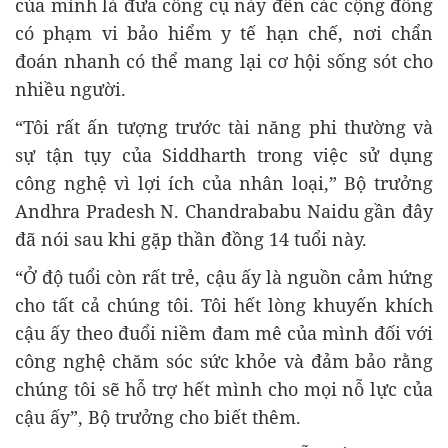
của mình là đưa công cụ này đến các cộng đồng
có phạm vi bảo hiểm y tế hạn chế, nơi chẩn
đoán nhanh có thể mang lại cơ hội sống sót cho
nhiều người.
“Tôi rất ấn tượng trước tài năng phi thường và
sự tận tụy của Siddharth trong việc sử dụng
công nghệ vì lợi ích của nhân loại,” Bộ trưởng
Andhra Pradesh N. Chandrababu Naidu gần đây
đã nói sau khi gặp thần đồng 14 tuổi này.
“Ở độ tuổi còn rất trẻ, cậu ấy là nguồn cảm hứng
cho tất cả chúng tôi. Tôi hết lòng khuyến khích
cậu ấy theo đuổi niềm đam mê của mình đối với
công nghệ chăm sóc sức khỏe và đảm bảo rằng
chúng tôi sẽ hỗ trợ hết mình cho mọi nỗ lực của
cậu ấy”, Bộ trưởng cho biết thêm.