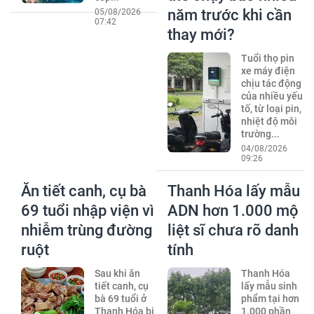
năm trước khi cần
05/08/2026
07:42
thay mới?
Tuổi thọ pin
xe máy điện
chịu tác động
của nhiều yếu
tố, từ loại pin,
nhiệt độ môi
trường...
04/08/2026
09:26
Ăn tiết canh, cụ bà
Thanh Hóa lấy mẫu
69 tuổi nhập viện vì
ADN hơn 1.000 mộ
nhiễm trùng đường
liệt sĩ chưa rõ danh
ruột
tính
Sau khi ăn
Thanh Hóa
tiết canh, cụ
lấy mẫu sinh
bà 69 tuổi ở
phẩm tại hơn
Thanh Hóa bị
1.000 phần