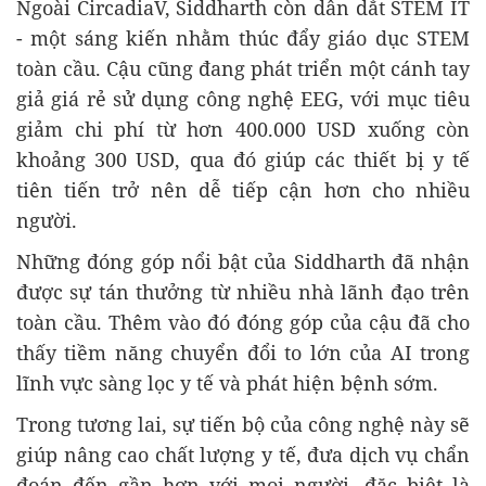
Ngoài CircadiaV, Siddharth còn dẫn dắt STEM IT
- một sáng kiến nhằm thúc đẩy giáo dục STEM
toàn cầu. Cậu cũng đang phát triển một cánh tay
giả giá rẻ sử dụng công nghệ EEG, với mục tiêu
giảm chi phí từ hơn 400.000 USD xuống còn
khoảng 300 USD, qua đó giúp các thiết bị y tế
tiên tiến trở nên dễ tiếp cận hơn cho nhiều
người.
Những đóng góp nổi bật của Siddharth đã nhận
được sự tán thưởng từ nhiều nhà lãnh đạo trên
toàn cầu. Thêm vào đó đóng góp của cậu đã cho
thấy tiềm năng chuyển đổi to lớn của AI trong
lĩnh vực sàng lọc y tế và phát hiện bệnh sớm.
Trong tương lai, sự tiến bộ của công nghệ này sẽ
giúp nâng cao chất lượng y tế, đưa dịch vụ chẩn
đoán đến gần hơn với mọi người, đặc biệt là