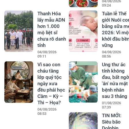
04/08/2026
09:24
Thanh Hóa
Tuần lễ Thế
lấy mẫu ADN
giới Nuôi co
hơn 1.000
bằng sữa m
mộ liệt sĩ
2026: Vì mộ
chưa rõ danh
khởi đầu bề
tính
vững
04/08/2026
04/08/2026
09:11
08:56
Vì sao con
Ung thư ác
cháu tầng
tính không
lớp quý tộc
đau, bất ngờ
ngày xưa
'ăn' nửa mặt
đều phải học
bệnh nhân
Cầm – Kỳ –
sau 3 tháng
Thi – Họa?
01/08/2026
07:39
04/08/2026
08:53
TIN MỚI:
Siêu bão
Dolphin