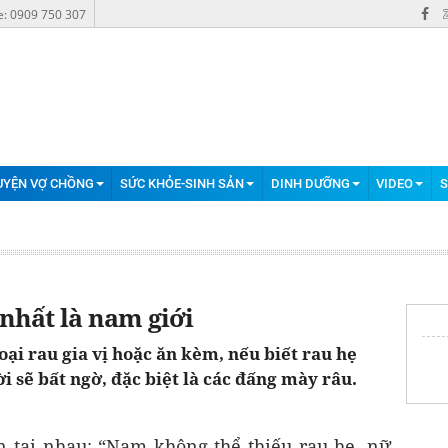
e: 0909 750 307
UYỆN VỢ CHỒNG
SỨC KHỎE-SINH SẢN
DINH DƯỠNG
VIDEO
S
 nhất là nam giới
oại rau gia vị hoặc ăn kèm, nếu biết rau hẹ
ời sẽ bất ngờ, đặc biệt là các đấng mày râu.
n tai nhau: “Nam không thể thiếu rau hẹ, nữ