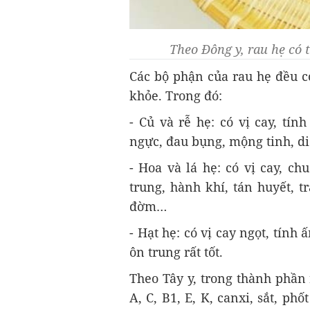
Theo Đông y, rau hẹ có 
Các bộ phận của rau hẹ đều có
khỏe. Trong đó:
- Củ và rễ hẹ: có vị cay, tín
ngực, đau bụng, mộng tinh, di 
- Hoa và lá hẹ: có vị cay, c
trung, hành khí, tán huyết, t
đờm…
- Hạt hẹ: có vị cay ngọt, tính 
ôn trung rất tốt.
Theo Tây y, trong thành phần
A, C, B1, E, K, canxi, sắt, phố