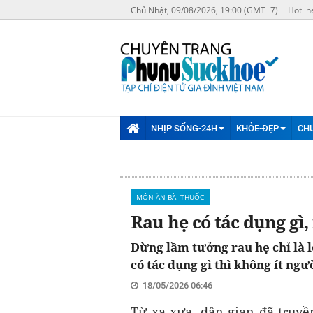
Chủ Nhật, 09/08/2026, 19:00 (GMT+7)
Hotlin
NHỊP SỐNG-24H
KHỎE-ĐẸP
CH
MÓN ĂN BÀI THUỐC
Rau hẹ có tác dụng gì,
Đừng lầm tưởng rau hẹ chỉ là l
có tác dụng gì thì không ít ngư
18/05/2026 06:46
Từ xa xưa, dân gian đã truyề