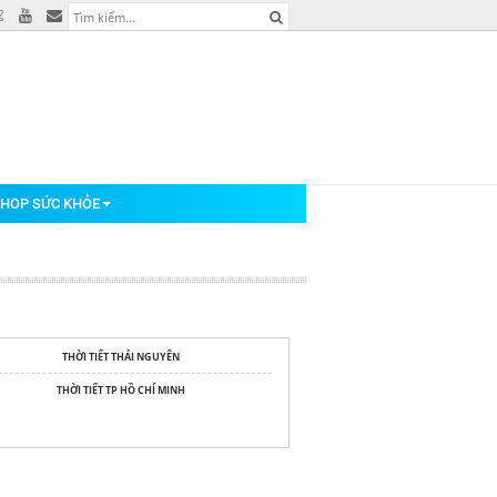
HOP SỨC KHỎE
THỜI TIẾT THÁI NGUYÊN
THỜI TIẾT TP HỒ CHÍ MINH