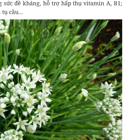
g sức đề kháng, hỗ trợ hấp thụ vitamin A, B1;
à tụ cầu…