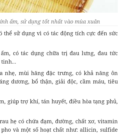
tính ấm, sử dụng tốt nhất vào mùa xuân
 thể sử dụng vì có tác động tích cực đến sức
h ấm, có tác dụng chữa trị đau lưng, đau tức
tinh...
hua nhẹ, mùi hăng đặc trưng, có khả năng ôn
ráng dương, bổ thận, giải độc, cầm máu, tiêu
ấm, giúp trợ khí, tán huyết, điều hòa tạng phủ,
 rau hẹ có chứa đạm, đường, chất xơ, vitamin
t pho và một số hoạt chất như: allicin, sulfide