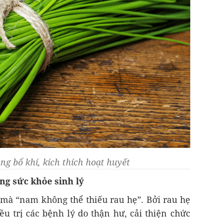
ng bổ khí, kích thích hoạt huyết
ăng sức khỏe sinh lý
 mà “nam không thể thiếu rau hẹ”. Bởi rau hẹ
ều trị các bệnh lý do thận hư, cải thiện chức