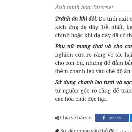
Ảnh minh họa: Internet
Tránh ăn khi đói:
Do tính axit 
kích ứng dạ dày. Tốt nhất, 
chính hoặc khi dạ dày đã có t
Phụ nữ mang thai và cho con
nghiên cứu rõ ràng về tác hạ
cho con bú, nhưng để đảm bảo 
thêm chanh leo vào chế độ ăn
Sử dụng chanh leo tươi và sạc
từ nguồn gốc rõ ràng để trán
các hóa chất độc hại.
Chia sẻ bài viết:
Facebook
Sự kiện/nhân vật/chủ đề:
chanh 