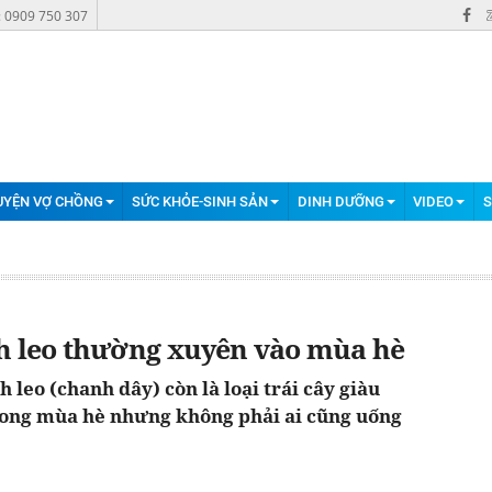
: 0909 750 307
UYỆN VỢ CHỒNG
SỨC KHỎE-SINH SẢN
DINH DƯỠNG
VIDEO
S
nh leo thường xuyên vào mùa hè
h leo (chanh dây) còn là loại trái cây giàu
rong mùa hè nhưng không phải ai cũng uống