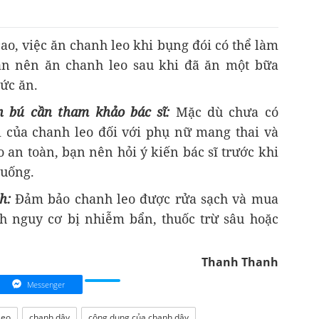
cao, việc ăn chanh leo khi bụng đói có thể làm
bạn nên ăn chanh leo sau khi đã ăn một bữa
hức ăn.
 bú cần tham khảo bác sĩ:
Mặc dù chưa có
i của chanh leo đối với phụ nữ mang thai và
an toàn, bạn nên hỏi ý kiến bác sĩ trước khi
 uống.
h:
Đảm bảo chanh leo được rửa sạch và mua
h nguy cơ bị nhiễm bẩn, thuốc trừ sâu hoặc
Thanh Thanh
Messenger
leo
chanh dây
công dụng của chanh dây