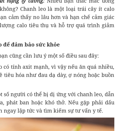
ân nặng lý tưởng:
Nhiều bạn thắc mắc uống
hông? Chanh leo là một loại trái cây ít calo
 bạn cảm thấy no lâu hơn và hạn chế cảm giác
lượng calo tiêu thụ và hỗ trợ quá trình giảm
eo để đảm bảo sức khỏe
 bạn cũng cần lưu ý một số điều sau đây:
 có tính axit mạnh, vì vậy nếu ăn quá nhiều,
đề tiêu hóa như đau dạ dày, ợ nóng hoặc buồn
t số người có thể bị dị ứng với chanh leo, dẫn
a, phát ban hoặc khó thở. Nếu gặp phải dấu
 ngay lập tức và tìm kiếm sự tư vấn y tế.