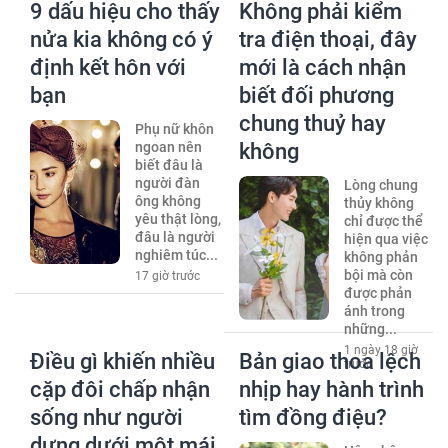
9 dấu hiệu cho thấy
Không phải kiểm
nửa kia không có ý
tra điện thoại, đây
định kết hôn với
mới là cách nhận
bạn
biết đối phương
chung thuỷ hay
Phụ nữ khôn
ngoan nên
không
biết đâu là
người đàn
Lòng chung
ông không
thủy không
yêu thật lòng,
chỉ được thể
đâu là người
hiện qua việc
nghiêm túc...
không phản
bội mà còn
17 giờ trước
được phản
ánh trong
những...
1 ngày 18 giờ
Điều gì khiến nhiều
Bản giao thoa lệch
trước
cặp đôi chấp nhận
nhịp hay hành trình
sống như người
tìm đồng điệu?
dưng dưới một mái