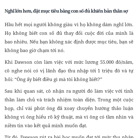
Nghĩ lớn hơn, đặt mục tiêu bằng con số đủ khiến bản thân sợ
Hầu hết mọi người không giàu vì họ không dám nghĩ lớn.
Họ không biết con số đủ thay đổi cuộc đời của mình là
bao nhiêu. Nếu bạn không xác định được mục tiêu, bạn sẽ
không bao giờ chạm tới nó.
Khi Dawson còn làm việc với mức lương 55.000 đô/năm,
cô nghe nói có vị lãnh đạo thu nhập tới 1 triệu đô và tự
hỏi: “Ông ấy biết điều gì mà tôi không biết?”
Sau khi quan sát, cô nhận ra người đó làm việc với tinh
thần làm chủ và trách nhiệm toàn diện. Trong một cuộc
họp, chỉ vài phút ông đã xoay chuyển hướng thảo luận
không vì ông hiểu rõ kỹ thuật, mà vì ông có tầm nhìn và
niềm tin vào kết quả mình muốn đạt.
Từ đó, Dawson rút ra bài học muốn đạt tới mức thu nhập