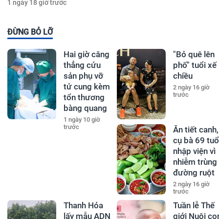
1 ngày 18 giờ trước
ĐỪNG BỎ LỠ
Hai giờ căng
"Bỏ quê lên
thẳng cứu
phố" tuổi xế
sản phụ vỡ
chiều
tử cung kèm
2 ngày 16 giờ
trước
tổn thương
bàng quang
1 ngày 10 giờ
trước
Ăn tiết canh,
cụ bà 69 tuổ
nhập viện vì
nhiễm trùng
đường ruột
2 ngày 16 giờ
trước
Thanh Hóa
Tuần lễ Thế
lấy mẫu ADN
giới Nuôi co