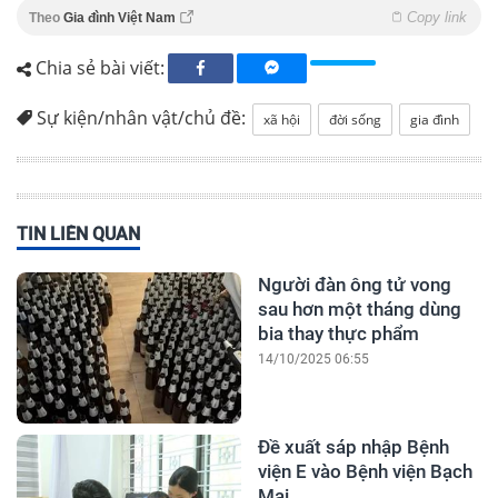
Copy link
Theo
Gia đình Việt Nam
Chia sẻ bài viết:
Sự kiện/nhân vật/chủ đề:
xã hội
đời sống
gia đình
TIN LIÊN QUAN
Người đàn ông tử vong
sau hơn một tháng dùng
bia thay thực phẩm
14/10/2025 06:55
Đề xuất sáp nhập Bệnh
viện E vào Bệnh viện Bạch
Mai