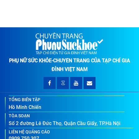
PHỤ NỮ SỨC KHỎE-CHUYÊN TRANG CỦA TẠP CHÍ GIA
ĐÌNH VIỆT NAM
TỔNG BIÊN TẬP
Hồ Minh Chiến
TÒA SOẠN
Số 2 đường Lê Đức Thọ, Quận Cầu Giấy, TP.Hà Nội
LIÊN HỆ QUẢNG CÁO
0909 750 307