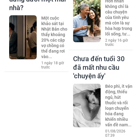
Hôn nhân
nhà?
không chỉ là
câu chuyện
của tình yêu
Một cuộc
mà còn là sự
khảo sát tại
hòa hợp trong
Nhật Bản cho
lối sống, tư...
thấy khoảng
20% các cặp
2 ngày 16 giờ
trước
vợ chồng có
thể đang rơi
vào...
Chưa đến tuổi 30
1 ngày 18 giờ
đã mất nhu cầu
trước
'chuyện ấy'
Béo phì, ít vận
động, thiếu
ngủ, hút
thuốc và rối
loạn chuyển
hóa đang
khiến nhiều
vấn đề nam...
01/08/2026
07:39