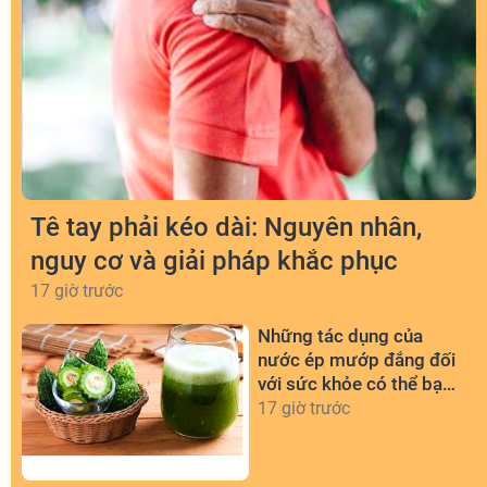
Tê tay phải kéo dài: Nguyên nhân,
nguy cơ và giải pháp khắc phục
17 giờ trước
Những tác dụng của
nước ép mướp đắng đối
với sức khỏe có thể bạn
chưa biết
17 giờ trước