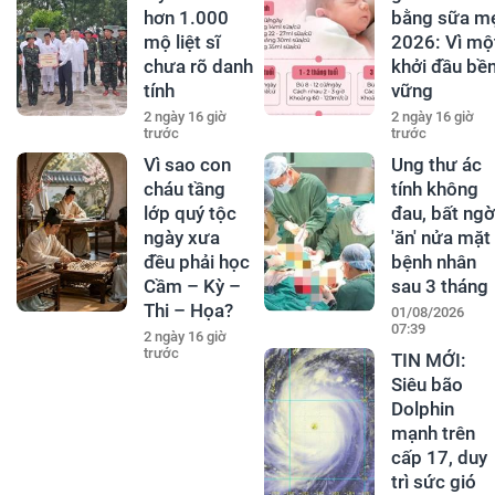
hơn 1.000
bằng sữa m
mộ liệt sĩ
2026: Vì mộ
chưa rõ danh
khởi đầu bề
tính
vững
2 ngày 16 giờ
2 ngày 16 giờ
trước
trước
Vì sao con
Ung thư ác
cháu tầng
tính không
lớp quý tộc
đau, bất ngờ
ngày xưa
'ăn' nửa mặt
đều phải học
bệnh nhân
Cầm – Kỳ –
sau 3 tháng
Thi – Họa?
01/08/2026
07:39
2 ngày 16 giờ
trước
TIN MỚI:
Siêu bão
Dolphin
mạnh trên
cấp 17, duy
trì sức gió