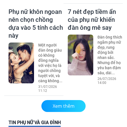
Phụ nữ khôn ngoan
7 nét đẹp tiềm ẩn
nên chọn chồng
của phụ nữ khiến
dựa vào 5 tính cách
đàn ông mê say
này
Đàn ông thích
ngắm phụ nữ
Một người
đẹp, rung
đàn ông giàu
động bởi
có không
nhan sắc.
đồng nghĩa
Nhưng để họ
với việc họ là
yêu bạn đậm
người chồng
sâu, dài...
tuyệt vời, và
26/07/2026
càng không...
14:00
31/07/2026
11:12
Xem thêm
TIN PHỤ NỮ VÀ GIA ĐÌNH