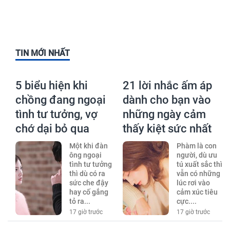
TIN MỚI NHẤT
5 biểu hiện khi
21 lời nhắc ấm áp
chồng đang ngoại
dành cho bạn vào
tình tư tưởng, vợ
những ngày cảm
chớ dại bỏ qua
thấy kiệt sức nhất
Một khi đàn
Phàm là con
ông ngoại
người, dù ưu
tình tư tưởng
tú xuất sắc thì
thì dù có ra
vẫn có những
sức che đậy
lúc rơi vào
hay cố gắng
cảm xúc tiêu
tỏ ra...
cực....
17 giờ trước
17 giờ trước