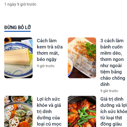
1 ngày 9 giờ trước
ĐỪNG BỎ LỠ
Cách làm
3 cách làm
kem trà sữa
bánh cuốn
thơm mát,
mềm dẻo,
béo ngậy
thơm ngon
như ngoài
9 giờ trước
tiệm bằng
chảo chống
dính
9 giờ trước
Lợi ích sức
Giá trị dinh
khỏe và giá
dưỡng và lợi
trị dinh
ích sức khỏ
dưỡng của
từ loại thịt
loại củ mọc
đồng giàu