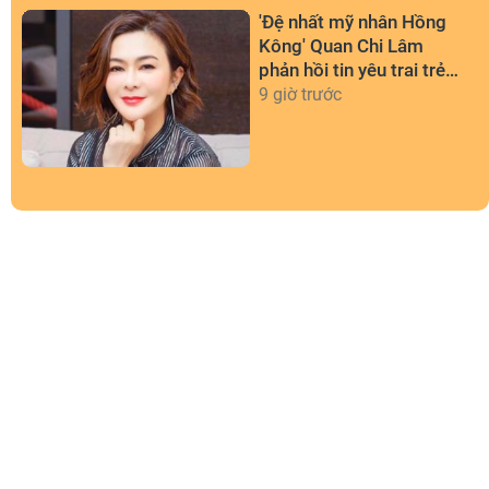
'Đệ nhất mỹ nhân Hồng
Kông' Quan Chi Lâm
phản hồi tin yêu trai trẻ
kém 36 tuổi
9 giờ trước