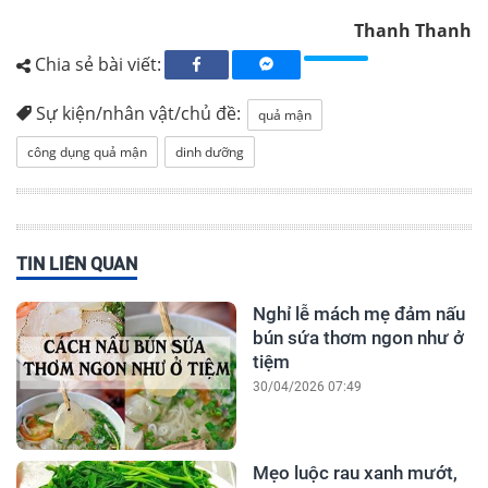
Thanh Thanh
Chia sẻ bài viết:
Sự kiện/nhân vật/chủ đề:
quả mận
công dụng quả mận
dinh dưỡng
TIN LIÊN QUAN
Nghỉ lễ mách mẹ đảm nấu
bún sứa thơm ngon như ở
tiệm
30/04/2026 07:49
Mẹo luộc rau xanh mướt,