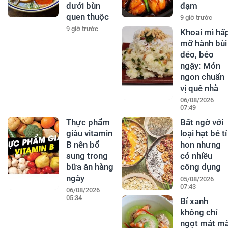
dưới bùn
đạm
quen thuộc
9 giờ trước
9 giờ trước
Khoai mì hấ
mỡ hành bùi
dẻo, béo
ngậy: Món
ngon chuẩn
vị quê nhà
06/08/2026
07:49
Thực phẩm
Bất ngờ với
giàu vitamin
loại hạt bé tí
B nên bổ
hon nhưng
sung trong
có nhiều
bữa ăn hàng
công dụng
ngày
05/08/2026
07:43
06/08/2026
05:34
Bí xanh
không chỉ
ngọt mát m