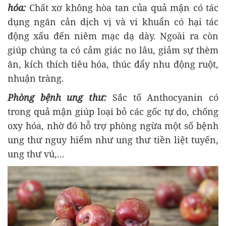
hóa:
Chất xơ không hòa tan của quả mận có tác
dụng ngăn cản dịch vị và vi khuẩn có hại tác
động xấu đến niêm mạc dạ dày. Ngoài ra còn
giúp chúng ta có cảm giác no lâu, giảm sự thèm
ăn, kích thích tiêu hóa, thúc đẩy nhu động ruột,
nhuận tràng.
Phòng bệnh ung thư:
Sắc tố Anthocyanin có
trong quả mận giúp loại bỏ các gốc tự do, chống
oxy hóa, nhờ đó hỗ trợ phòng ngừa một số bệnh
ung thư nguy hiểm như ung thư tiền liệt tuyến,
ung thư vú,...