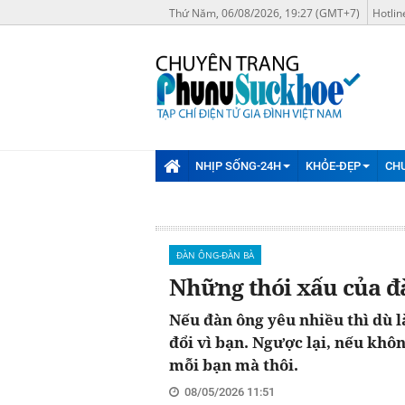
Thứ Năm, 06/08/2026, 19:27 (GMT+7)
Hotlin
NHỊP SỐNG-24H
KHỎE-ĐẸP
CH
ĐÀN ÔNG-ĐÀN BÀ
Những thói xấu của đ
Nếu đàn ông yêu nhiều thì dù l
đổi vì bạn. Ngược lại, nếu khôn
mỗi bạn mà thôi.
08/05/2026 11:51