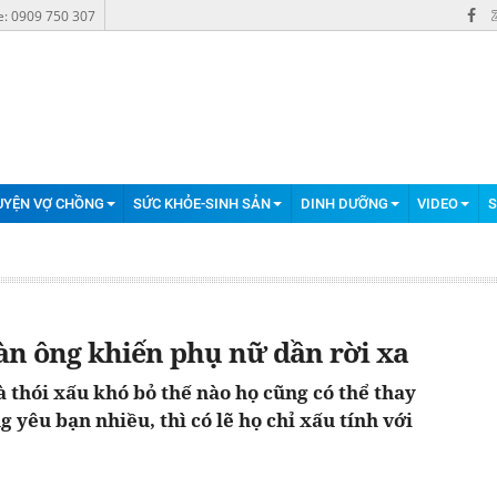
e: 0909 750 307
UYỆN VỢ CHỒNG
SỨC KHỎE-SINH SẢN
DINH DƯỠNG
VIDEO
S
àn ông khiến phụ nữ dần rời xa
à thói xấu khó bỏ thế nào họ cũng có thể thay
g yêu bạn nhiều, thì có lẽ họ chỉ xấu tính với