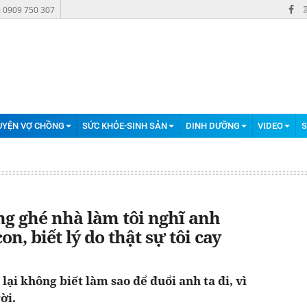
: 0909 750 307
UYỆN VỢ CHỒNG
SỨC KHỎE-SINH SẢN
DINH DƯỠNG
VIDEO
S
g ghé nhà làm tôi nghĩ anh
n, biết lý do thật sự tôi cay
lại không biết làm sao để đuổi anh ta đi, vì
ời.