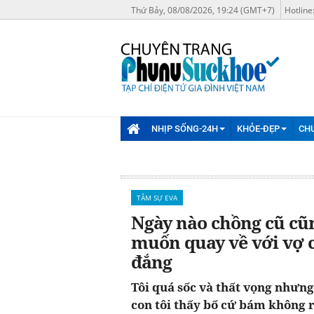
Thứ Bảy, 08/08/2026, 19:24 (GMT+7)
Hotline
NHỊP SỐNG-24H
KHỎE-ĐẸP
CH
TÂM SỰ EVA
Ngày nào chồng cũ cũn
muốn quay về với vợ co
đắng
Tôi quá sốc và thất vọng nhưng 
con tôi thấy bố cứ bám không r