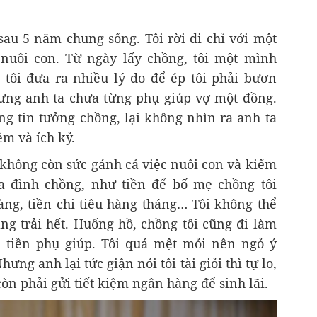
au 5 năm chung sống. Tôi rời đi chỉ với một
 nuôi con. Từ ngày lấy chồng, tôi một mình
 tôi đưa ra nhiều lý do để ép tôi phải bươn
ưng anh ta chưa từng phụ giúp vợ một đồng.
òng tin tưởng chồng, lại không nhìn ra anh ta
ệm và ích kỷ.
i không còn sức gánh cả việc nuôi con và kiếm
ia đình chồng, như tiền để bố mẹ chồng tôi
ng, tiền chi tiêu hàng tháng… Tôi không thể
ng trải hết. Huống hồ, chồng tôi cũng đi làm
 tiền phụ giúp. Tôi quá mệt mỏi nên ngỏ ý
ưng anh lại tức giận nói tôi tài giỏi thì tự lo,
òn phải gửi tiết kiệm ngân hàng để sinh lãi.