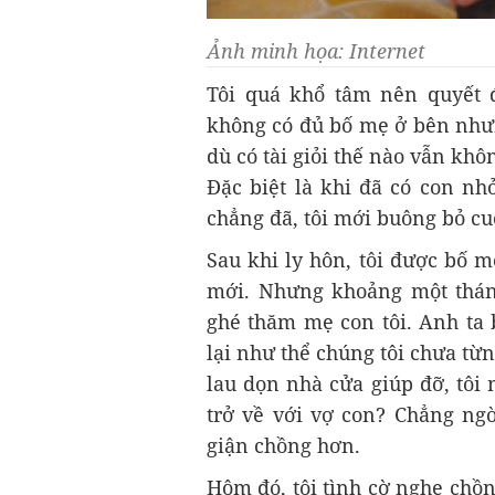
Ảnh minh họa: Internet
Tôi quá khổ tâm nên quyết 
không có đủ bố mẹ ở bên nhưn
dù có tài giỏi thế nào vẫn khô
Đặc biệt là khi đã có con nh
chẳng đã, tôi mới buông bỏ c
Sau khi ly hôn, tôi được bố 
mới. Nhưng khoảng một thán
ghé thăm mẹ con tôi. Anh ta 
lại như thể chúng tôi chưa từ
lau dọn nhà cửa giúp đỡ, tôi
trở về với vợ con? Chẳng ngờ
giận chồng hơn.
Hôm đó, tôi tình cờ nghe chồ