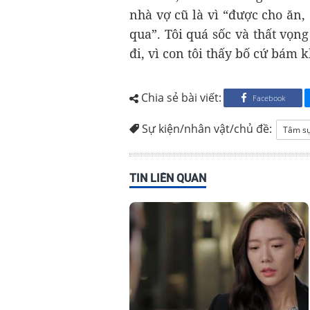
nhà vợ cũ là vì “được cho ăn,
qua”. Tôi quá sốc và thất vọn
đi, vì con tôi thấy bố cứ bám 
Chia sẻ bài viết:
Facebook
Sự kiện/nhân vật/chủ đề:
Tâm s
TIN LIÊN QUAN