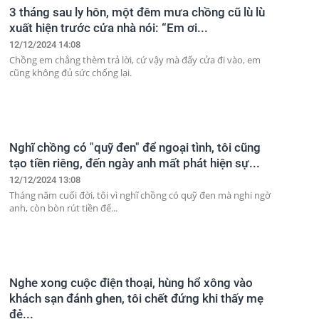
3 tháng sau ly hôn, một đêm mưa chồng cũ lù lù
xuất hiện trước cửa nhà nói: “Em ơi...
12/12/2024 14:08
Chồng em chẳng thèm trả lời, cứ vậy mà đẩy cửa đi vào, em
cũng không đủ sức chống lại.
Nghĩ chồng có "quỹ đen" để ngoại tình, tôi cũng
tạo tiền riêng, đến ngày anh mất phát hiện sự...
12/12/2024 13:08
Tháng năm cuối đời, tôi vì nghĩ chồng có quỹ đen mà nghi ngờ
anh, còn bòn rút tiền để...
Nghe xong cuộc điện thoại, hùng hổ xông vào
khách sạn đánh ghen, tôi chết đứng khi thấy mẹ
đẻ...