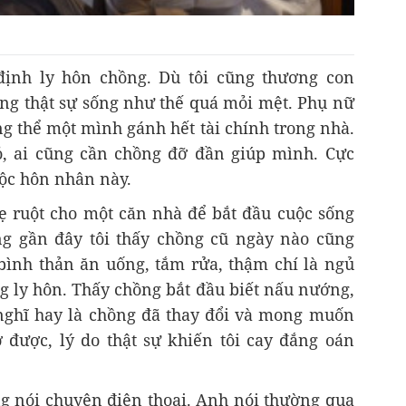
định ly hôn chồng. Dù tôi cũng thương con
g thật sự sống như thế quá mỏi mệt. Phụ nữ
ng thể một mình gánh hết tài chính trong nhà.
ỏ, ai cũng cần chồng đỡ đần giúp mình. Cực
uộc hôn nhân này.
mẹ ruột cho một căn nhà để bắt đầu cuộc sống
g gần đây tôi thấy chồng cũ ngày nào cũng
bình thản ăn uống, tắm rửa, thậm chí là ngủ
ng ly hôn. Thấy chồng bắt đầu biết nấu nướng,
 nghĩ hay là chồng đã thay đổi và mong muốn
 được, lý do thật sự khiến tôi cay đắng oán
ng nói chuyện điện thoại. Anh nói thường qua