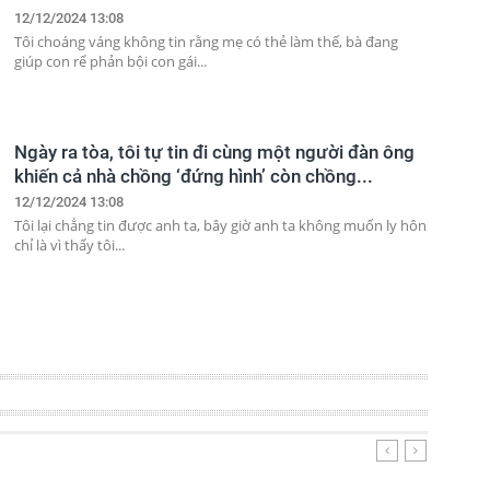
12/12/2024 13:08
Tôi choáng váng không tin rằng mẹ có thẻ làm thế, bà đang
giúp con rể phản bội con gái...
Ngày ra tòa, tôi tự tin đi cùng một người đàn ông
khiến cả nhà chồng ‘đứng hình’ còn chồng...
12/12/2024 13:08
Tôi lại chẳng tin được anh ta, bây giờ anh ta không muốn ly hôn
chỉ là vì thấy tôi...