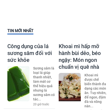
TIN MỚI NHẤT
Công dụng của lá
Khoai mì hấp mỡ
sương sâm đối với
hành bùi dẻo, béo
sức khỏe
ngậy: Món ngon
chuẩn vị quê nhà
Sương sâm là
loại lá giúp
Khoai mì
thanh nhiệt,
được chế
làm mát cơ
biến thành đa
thể hiệu quả
dạng các món
nhưng lá
ăn. Tuy nhiên,
sương sâm có
để ngon, đậm
tác...
đà và nồng
20 giờ trước
nàn...