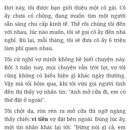
Đợt này, tôi được bạn giới thiệu một cô gái. Cô
ấy chưa có chồng, đang muốn tìm một người
sẵn sàng chu cấp kinh tế. Thế rồi chúng tôi đến
với nhau, lúc nào muốn, tôi sẽ gọi cô ấy đến nhà
nghỉ. Bù lại, mỗi tháng, tôi sẽ đưa cô ấy 6 triệu
làm phí quen nhau.
Tôi cứ nghĩ vợ mình không hề biết chuyện này.
Bởi 3 tuần nay, mọi chuyện vẫn trót lọt, vợ tôi
cũng không có biểu hiện gì khác ngày thường.
Vậy mà tối hôm qua, khi tôi vừa gọi người tình
đến thì thấy vợ nhắn tin: "Anh mở cửa đi, em có
thứ đặt ở ngoài".
Tôi chột dạ, rón rén ra mở cửa thì ngỡ ngàng
thấy chiếc
ví tiền
vợ đặt bên ngoài. Đúng lúc ấy,
một tin nhắn khác lại tới: "Đừng nói gì cả, em