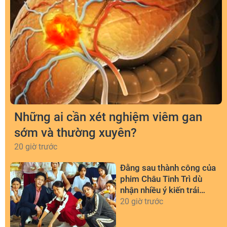
Những ai cần xét nghiệm viêm gan
sớm và thường xuyên?
20 giờ trước
Đằng sau thành công của
phim Châu Tinh Trì dù
nhận nhiều ý kiến trái
chiều
20 giờ trước