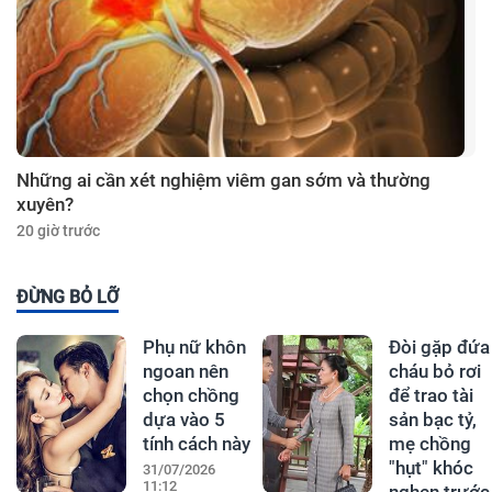
Những ai cần xét nghiệm viêm gan sớm và thường
xuyên?
20 giờ trước
ĐỪNG BỎ LỠ
Phụ nữ khôn
Đòi gặp đứa
ngoan nên
cháu bỏ rơi
chọn chồng
để trao tài
dựa vào 5
sản bạc tỷ,
tính cách này
mẹ chồng
"hụt" khóc
31/07/2026
11:12