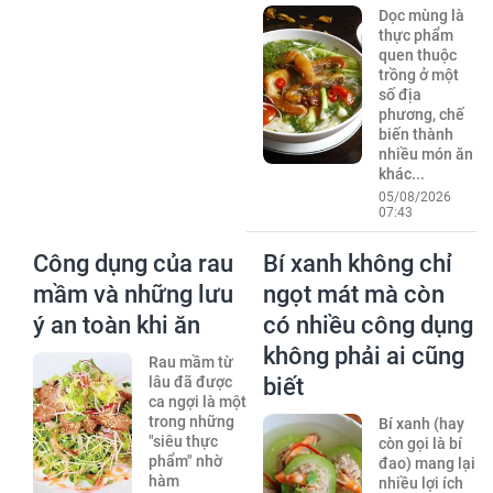
Dọc mùng là
thực phẩm
quen thuộc
trồng ở một
số địa
phương, chế
biến thành
nhiều món ăn
khác...
05/08/2026
07:43
Công dụng của rau
Bí xanh không chỉ
mầm và những lưu
ngọt mát mà còn
ý an toàn khi ăn
có nhiều công dụng
không phải ai cũng
Rau mầm từ
lâu đã được
biết
ca ngợi là một
trong những
Bí xanh (hay
"siêu thực
còn gọi là bí
phẩm" nhờ
đao) mang lại
hàm
nhiều lợi ích