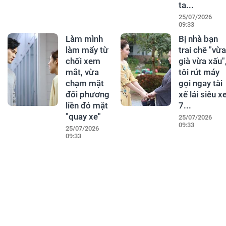
ta...
25/07/2026
09:33
Làm mình
Bị nhà bạn
làm mẩy từ
trai chê "vừa
chối xem
già vừa xấu"
mắt, vừa
tôi rút máy
chạm mặt
gọi ngay tài
đối phương
xế lái siêu x
liền đỏ mặt
7...
"quay xe"
25/07/2026
09:33
25/07/2026
09:33