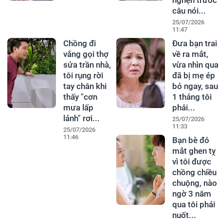
nghẹn trước
câu nói...
25/07/2026
11:47
Chồng đi
Đưa bạn trai
vắng gọi thợ
về ra mắt,
sửa trần nhà,
vừa nhìn qu
tôi rụng rời
đã bị mẹ ép
tay chân khi
bỏ ngay, sau
thấy "cơn
1 tháng tôi
mưa lấp
phải...
lánh" rơi...
25/07/2026
11:33
25/07/2026
11:46
Bạn bè đỏ
mắt ghen tỵ
vì tôi được
chồng chiều
chuộng, nào
ngờ 3 năm
qua tôi phải
nuốt...