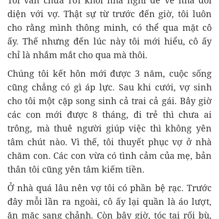
Tôi vẫn chưa rời khỏi nhà nghỉ để về nhà đối
diện với vợ. Thật sự từ trước đến giờ, tôi luôn
cho rằng mình thông minh, có thể qua mặt cô
ấy. Thế nhưng đến lúc này tôi mới hiểu, cô ấy
chỉ là nhắm mắt cho qua mà thôi.
Chúng tôi kết hôn mới được 3 năm, cuộc sống
cũng chẳng có gì áp lực. Sau khi cưới, vợ sinh
cho tôi một cặp song sinh cả trai cả gái. Bây giờ
các con mới được 8 tháng, đi trẻ thì chưa ai
trông, mà thuê người giúp việc thì không yên
tâm chút nào. Vì thế, tôi thuyết phục vợ ở nhà
chăm con. Các con vừa có tình cảm của mẹ, bản
thân tôi cũng yên tâm kiếm tiền.
Ở nhà quá lâu nên vợ tôi có phần bệ rạc. Trước
đây mỗi lần ra ngoài, cô ấy lại quần là áo lượt,
ăn mặc sang chảnh. Còn bây giờ, tóc tai rối bù,