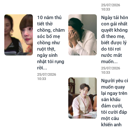
25/07/2026
10:33
10 năm thủ
Ngày tái hôn
tiết thờ
con gái nhất
chồng, chăm
quyết không
sóc bố mẹ
đi theo mẹ,
chồng như
biết được lý
ruột thịt,
do tôi rơi
ngày sinh
nước mắt
nhật tôi rụng
muốn...
rời...
25/07/2026
10:33
25/07/2026
10:33
Người yêu c
muốn quay
lại ngay trên
sân khấu
đám cưới,
tôi cười đáp
một câu
khiến anh