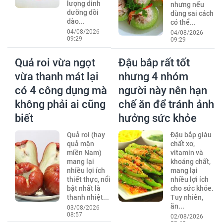
lượng dinh
nhưng nếu
dưỡng dồi
dùng sai cách
dào...
có thể...
04/08/2026
04/08/2026
09:29
09:29
Quả roi vừa ngọt
Đậu bắp rất tốt
vừa thanh mát lại
nhưng 4 nhóm
có 4 công dụng mà
người này nên hạn
không phải ai cũng
chế ăn để tránh ảnh
biết
hưởng sức khỏe
Quả roi (hay
Đậu bắp giàu
quả mận
chất xơ,
miền Nam)
vitamin và
mang lại
khoáng chất,
nhiều lợi ích
mang lại
thiết thực, nổi
nhiều lợi ích
bật nhất là
cho sức khỏe.
thanh nhiệt...
Tuy nhiên,
ăn...
03/08/2026
08:57
02/08/2026