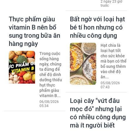
2 ngày 23 giờ
trước
Thực phẩm giàu
Bất ngờ với loại hạt
vitamin B nên bổ
bé tí hon nhưng có
sung trong bữa ăn
nhiều công dụng
hàng ngày
Hạt chia là
loại hạt tốt
Trong cuộc
cho sức khỏe
sống hàng
mà bạn có thể
ngày, chúng
bổ sung thêm
ta đừng để
vào chế độ
chế độ dinh
ăn...
dưỡng thiếu
05/08/2026
hụt thực
07:43
phẩm giàu
vitamin B...
Loại cây "vứt đâu
06/08/2026
05:34
mọc đó" nhưng lại
có nhiều công dụng
mà ít người biết