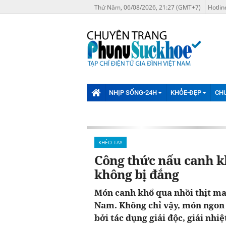
Thứ Năm, 06/08/2026, 21:27 (GMT+7)
Hotlin
NHỊP SỐNG-24H
KHỎE-ĐẸP
CH
KHÉO TAY
Công thức nấu canh k
không bị đắng
Món canh khổ qua nhồi thịt m
Nam. Không chỉ vậy, món ngon 
bởi tác dụng giải độc, giải n