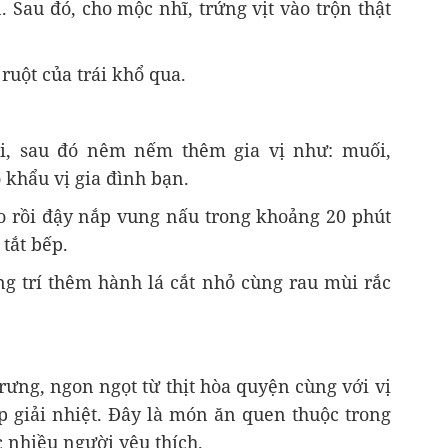
Sau đó, cho mộc nhĩ, trứng vịt vào trộn thật
ruột của trái khổ qua.
ôi, sau đó nêm nếm thêm gia vị như: muối,
khẩu vị gia đình bạn.
ào rồi đậy nắp vung nấu trong khoảng 20 phút
tắt bếp.
ang trí thêm hành lá cắt nhỏ cùng rau mùi rắc
rưng, ngon ngọt từ thịt hòa quyện cùng với vị
 giải nhiệt. Đây là món ăn quen thuộc trong
nhiều người yêu thích.