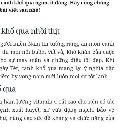
n canh khổ qua ngon, ít đắng. Hãy cùng chúng
bài viết sau nhé!
khổ qua nhồi thịt
 người miền Nam tin tưởng rằng, ăn món canh
hì mọi nỗi buồn, vất vả, khó khăn của cuộc
cho sự may mắn và những điều tốt đẹp. Khi
gày Tết, canh khổ qua mang lại ý nghĩa đặc
niềm hy vọng năm mới luôn mọi sự tốt lành.
ổ qua
a hàm lượng vitamin C rất cao cho nên có tác
bệnh xuất huyết, xơ vữa động mạch, bảo vệ
hư, nâng cao sức đề kháng và chức năng của