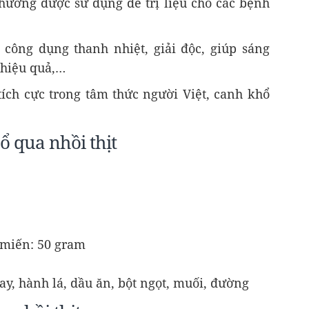
ường được sử dụng để trị liệu cho các bệnh
công dụng thanh nhiệt, giải độc, giúp sáng
 hiệu quả,…
ích cực trong tâm thức người Việt, canh khổ
ổ qua nhồi thịt
 miến: 50 gram
 xay, hành lá, dầu ăn, bột ngọt, muối, đường