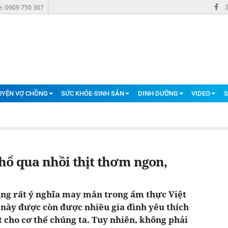
e: 0909 750 307
UYỆN VỢ CHỒNG
SỨC KHỎE-SINH SẢN
DINH DƯỠNG
VIDEO
S
hổ qua nhồi thịt thơm ngon,
ang rất ý nghĩa may mắn trong ẩm thực Việt
này được còn được nhiều gia đình yêu thích
hiệt cho cơ thể chúng ta. Tuy nhiên, không phải