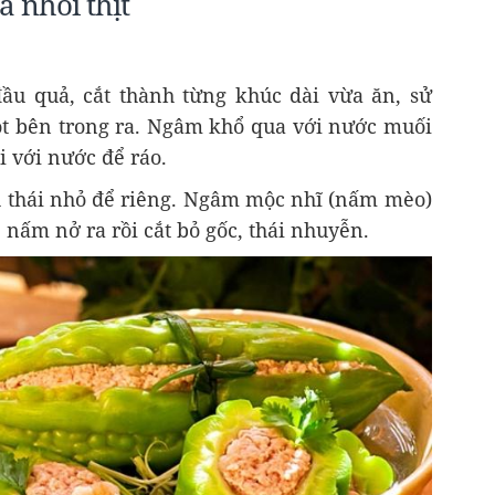
 nhồi thịt
ầu quả, cắt thành từng khúc dài vừa ăn, sử
ột bên trong ra. Ngâm khổ qua với nước muối
i với nước để ráo.
h thái nhỏ để riêng. Ngâm mộc nhĩ (nấm mèo)
nấm nở ra rồi cắt bỏ gốc, thái nhuyễn.