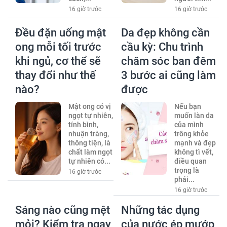
16 giờ trước
16 giờ trước
Đều đặn uống mật
Da đẹp không cần
ong mỗi tối trước
cầu kỳ: Chu trình
khi ngủ, cơ thể sẽ
chăm sóc ban đêm
thay đổi như thế
3 bước ai cũng làm
nào?
được
Mật ong có vị
Nếu bạn
ngọt tự nhiên,
muốn làn da
tính bình,
của mình
nhuận tràng,
trông khỏe
thông tiện, là
mạnh và đẹp
chất làm ngọt
không tì vết,
tự nhiên có...
điều quan
trọng là
16 giờ trước
phải...
16 giờ trước
Sáng nào cũng mệt
Những tác dụng
mỏi? Kiểm tra ngay
của nước ép mướp