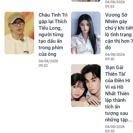
04/08/2026
09:33
Châu Tinh Trì
Vương Sở
gặp lại Thích
Nhiên gây
Tiểu Long,
chú ý khi tiết
người từng
lộ tình trạng
tạo dấu ấn
cận thị hơn 
trong phim
độ
của ông
04/08/2026
09:30
04/08/2026
09:32
'Bạn Gái
Thiên Tài'
của Điền Hi
Vi và Hồ
Nhất Thiên
lập thành
tích ấn
tượng sau
những tập...
04/08/2026
09:30