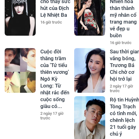
cho thấy sức
Nhiên hóa
hút của Địch
thân thành
Lệ Nhiệt Ba
mỹ nhân cổ
trang mang
16 giờ trước
vẻ đẹp u
buồn
16 giờ trước
Cuộc đời
Sau thời gia
thăng trầm
vắng bóng,
của 'Tứ tiểu
Trương Bá
thiên vương'
Chi chờ cơ
Ngô Kỳ
hội trở lại
Long: Từ
2 ngày 17 giờ
trước
nhặt rác đến
cuộc sống
Rộ tin Huỳn
giàu có...
Tông Trạch
có tình mới,
2 ngày 17 giờ
trước
chênh lệch
21 tuổi gây
chú ý