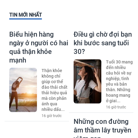
TIN MỚI NHẤT
Biểu hiện hàng
Điều gì chờ đợi bạn
ngày ở người có hai
khi bước sang tuổi
quả thận khỏe
30?
mạnh
Tuổi 30 mang
đến nhiều
Thận khỏe
câu hỏi về sự
không chỉ
nghiệp, tình
giúp cơ thể
yêu và bản
đào thải chất
thân. Những
thải hiệu quả
hoang mang
mà còn phản
ở giai...
ánh qua
16 giờ trước
nhiều dấu...
16 giờ trước
Những con đường
âm thầm lây truyền