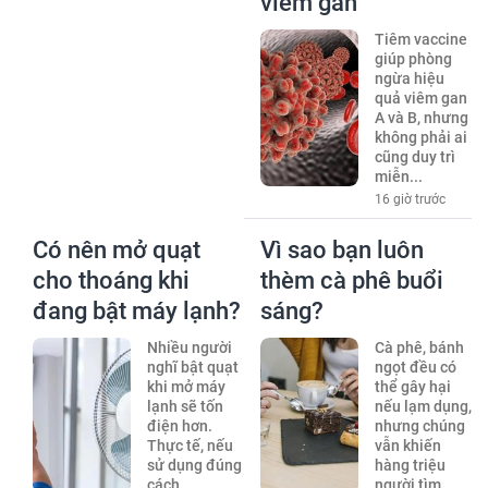
viêm gan
Tiêm vaccine
giúp phòng
ngừa hiệu
quả viêm gan
A và B, nhưng
không phải ai
cũng duy trì
miễn...
16 giờ trước
Có nên mở quạt
Vì sao bạn luôn
cho thoáng khi
thèm cà phê buổi
đang bật máy lạnh?
sáng?
Nhiều người
Cà phê, bánh
nghĩ bật quạt
ngọt đều có
khi mở máy
thể gây hại
lạnh sẽ tốn
nếu lạm dụng,
điện hơn.
nhưng chúng
Thực tế, nếu
vẫn khiến
sử dụng đúng
hàng triệu
cách,...
người tìm...