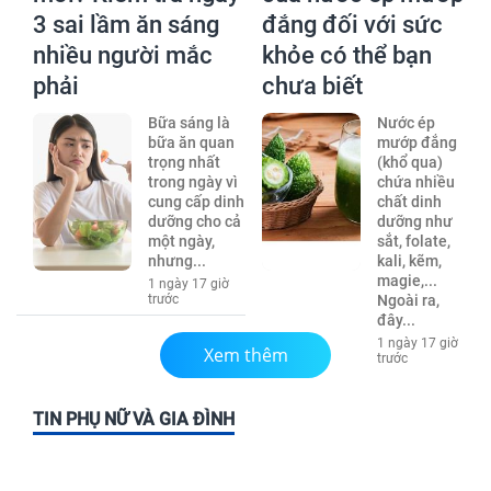
3 sai lầm ăn sáng
đắng đối với sức
nhiều người mắc
khỏe có thể bạn
phải
chưa biết
Bữa sáng là
Nước ép
bữa ăn quan
mướp đắng
trọng nhất
(khổ qua)
trong ngày vì
chứa nhiều
cung cấp dinh
chất dinh
dưỡng cho cả
dưỡng như
một ngày,
sắt, folate,
nhưng...
kali, kẽm,
magie,...
1 ngày 17 giờ
trước
Ngoài ra,
đây...
1 ngày 17 giờ
Xem thêm
trước
TIN PHỤ NỮ VÀ GIA ĐÌNH