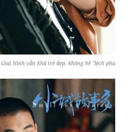
iai Ninh vẫn khá trẻ đẹp, không hề "lệch pha