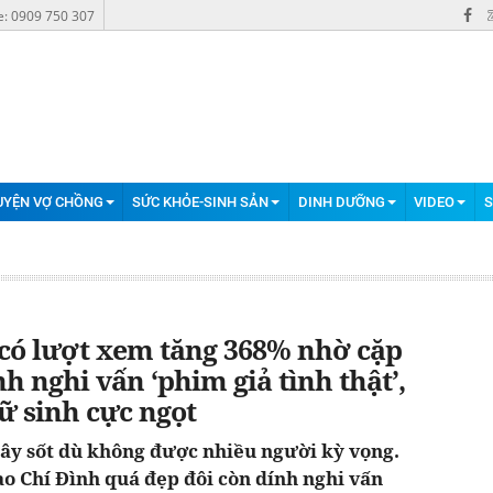
e: 0909 750 307
UYỆN VỢ CHỒNG
SỨC KHỎE-SINH SẢN
DINH DƯỠNG
VIDEO
S
có lượt xem tăng 368% nhờ cặp
h nghi vấn ‘phim giả tình thật’,
nữ sinh cực ngọt
ây sốt dù không được nhiều người kỳ vọng.
o Chí Đình quá đẹp đôi còn dính nghi vấn