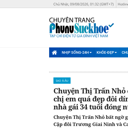
Chủ Nhật, 09/08/2026, 01:32 (GMT+7)
Hotlin
NHỊP SỐNG-24H
KHỎE-ĐẸP
CH
SAO Á-ÂU
Chuyện Thị Trấn Nhỏ 
chị em quá đẹp đôi dín
nhà gái 34 tuổi đóng 
Chuyện Thị Trấn Nhỏ bất ngờ g
Cặp đôi Trương Giai Ninh và Ca