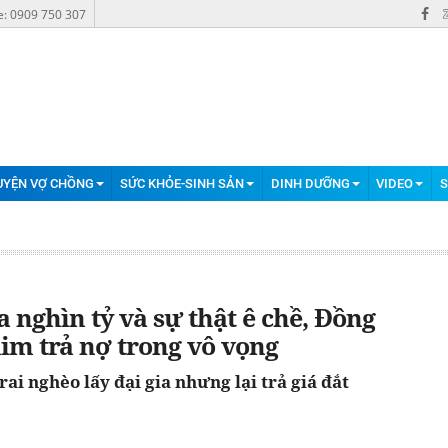
e: 0909 750 307
UYỆN VỢ CHỒNG
SỨC KHỎE-SINH SẢN
DINH DƯỠNG
VIDEO
S
ia nghìn tỷ và sự thật ê chề, Đồng
im trả nợ trong vô vọng
ai nghèo lấy đại gia nhưng lại trả giá đắt