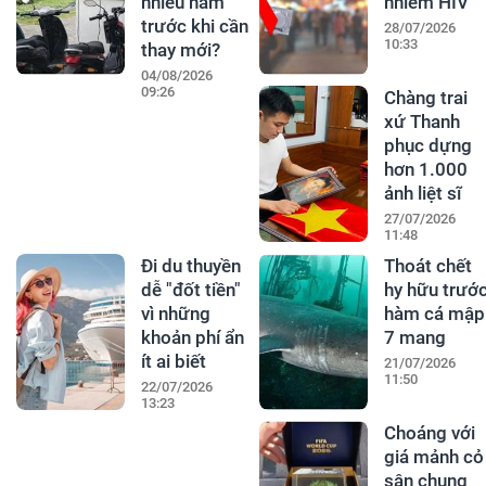
nhiêu năm
nhiễm HIV
trước khi cần
28/07/2026
10:33
thay mới?
04/08/2026
09:26
Chàng trai
xứ Thanh
phục dựng
hơn 1.000
ảnh liệt sĩ
27/07/2026
11:48
Đi du thuyền
Thoát chết
dễ "đốt tiền"
hy hữu trướ
vì những
hàm cá mập
khoản phí ẩn
7 mang
ít ai biết
21/07/2026
11:50
22/07/2026
13:23
Choáng với
giá mảnh cỏ
sân chung