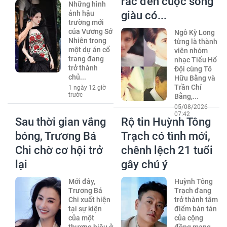
rác đến cuộc sống
Những hình
ảnh hậu
giàu có...
trường mới
của Vương Sở
Ngô Kỳ Long
Nhiên trong
từng là thành
một dự án cổ
viên nhóm
trang đang
nhạc Tiểu Hổ
trở thành
Đội cùng Tô
chủ...
Hữu Bằng và
Trần Chí
1 ngày 12 giờ
trước
Bằng,...
05/08/2026
07:42
Sau thời gian vắng
Rộ tin Huỳnh Tông
bóng, Trương Bá
Trạch có tình mới,
Chi chờ cơ hội trở
chênh lệch 21 tuổi
lại
gây chú ý
Mới đây,
Huỳnh Tông
Trương Bá
Trạch đang
Chi xuất hiện
trở thành tâm
tại sự kiện
điểm bàn tán
của một
của cộng
thương hiệu ở
đồng mạng