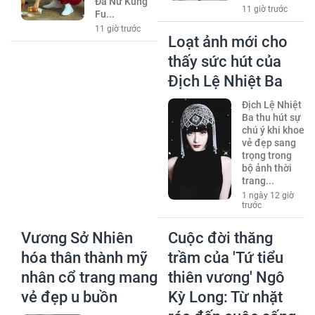
Đá Nữ Kung
11 giờ trước
Fu...
11 giờ trước
Loạt ảnh mới cho
thấy sức hút của
Địch Lệ Nhiệt Ba
Địch Lệ Nhiệt
Ba thu hút sự
chú ý khi khoe
vẻ đẹp sang
trọng trong
bộ ảnh thời
trang...
1 ngày 12 giờ
trước
Vương Sở Nhiên
Cuộc đời thăng
hóa thân thành mỹ
trầm của 'Tứ tiểu
nhân cổ trang mang
thiên vương' Ngô
vẻ đẹp u buồn
Kỳ Long: Từ nhặt