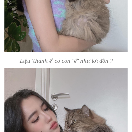
Liệu 'thánh ế' có còn "ế" như lời đồn ?