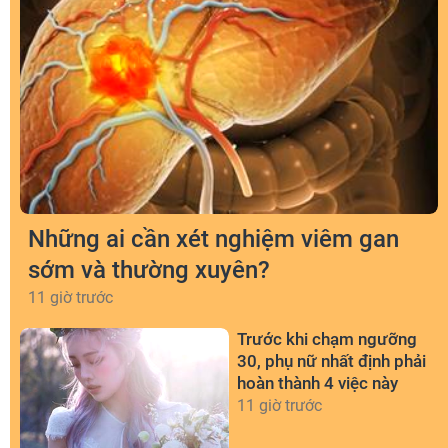
Những ai cần xét nghiệm viêm gan
sớm và thường xuyên?
11 giờ trước
Trước khi chạm ngưỡng
30, phụ nữ nhất định phải
hoàn thành 4 việc này
11 giờ trước