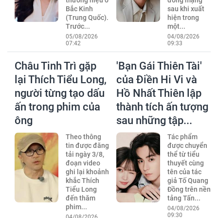
Bắc Kinh
sau khi xuất
(Trung Quốc).
hiện trong
Trước...
một...
05/08/2026
04/08/2026
07:42
09:33
Châu Tinh Trì gặp
'Bạn Gái Thiên Tài'
lại Thích Tiểu Long,
của Điền Hi Vi và
người từng tạo dấu
Hồ Nhất Thiên lập
ấn trong phim của
thành tích ấn tượng
ông
sau những tập...
Theo thông
Tác phẩm
tin được đăng
được chuyển
tải ngày 3/8,
thể từ tiểu
đoạn video
thuyết cùng
ghi lại khoảnh
tên của tác
khắc Thích
giả Tố Quang
Tiểu Long
Đồng trên nền
đến thăm
tảng Tấn...
phim...
04/08/2026
09:30
04/08/2026