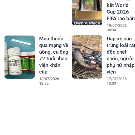
kết World
Cup 2026
FIFA rao bán
19/07/2026
08:34
Mua thuốc
Đạp xe cán
qua mạng về
trúng loài rắ
uống, cụ ông
độc chết
72 tuổi nhập
chóc, người
viện khẩn
phụ nữ nhập
cấp
viện
18/07/2026
17/07/2026
12:55
10:09