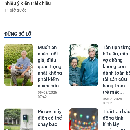
nhiều ý kiến trái chiều
11 giờ trước
ĐỪNG BỎ LỠ
Muốn an
Tằn tiện từn
nhàn tuổi
bữa ăn, cặp
già, điều
vợ chồng
quan trọng
không con
nhất không
dành toàn b
phải kiếm
tài sản cứu
nhiều hơn
hàng trăm
trẻ mắc...
05/08/2026
07:42
05/08/2026
07:42
Pin xe máy
Thái Lan bá
điện có thể
động tình
chạy bao
hình lây