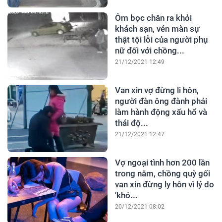
Ôm bọc chăn ra khỏi
khách sạn, vén màn sự
thật tội lỗi của người phụ
nữ đối với chồng...
21/12/2021 12:49
Van xin vợ đừng li hôn,
người đàn ông đành phải
làm hành động xấu hổ và
thái độ...
21/12/2021 12:47
Vợ ngoại tình hơn 200 lần
trong năm, chồng quỳ gối
van xin đừng ly hôn vì lý do
'khó...
20/12/2021 08:02