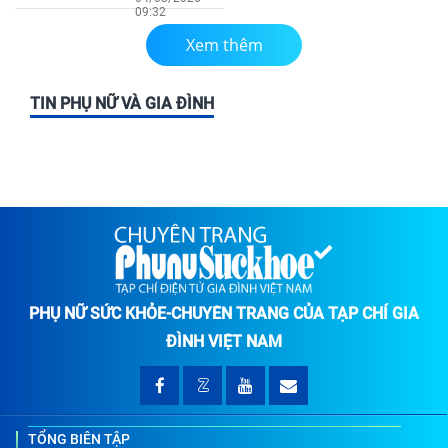
09:32
Xem thêm
TIN PHỤ NỮ VÀ GIA ĐÌNH
PHỤ NỮ SỨC KHỎE-CHUYÊN TRANG CỦA TẠP CHÍ GIA
ĐÌNH VIỆT NAM
TỔNG BIÊN TẬP