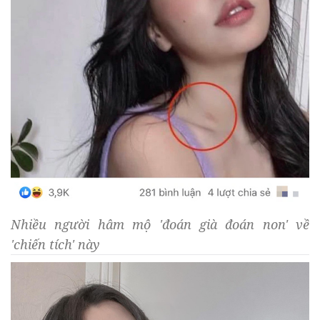
Nhiều người hâm mộ 'đoán già đoán non' về
'chiến tích' này