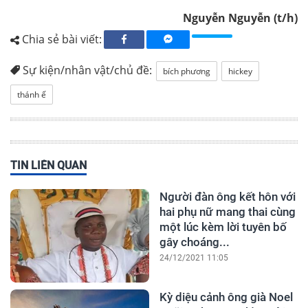
Nguyễn Nguyễn (t/h)
Chia sẻ bài viết:
Sự kiện/nhân vật/chủ đề:
bích phương
hickey
thánh ế
TIN LIÊN QUAN
Người đàn ông kết hôn với
hai phụ nữ mang thai cùng
một lúc kèm lời tuyên bố
gây choáng...
24/12/2021 11:05
Kỳ diệu cảnh ông già Noel