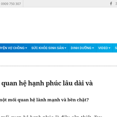
: 0909 750 307
UYỆN VỢ CHỒNG
SỨC KHỎE-SINH SẢN
DINH DƯỠNG
VIDEO
S
i quan hệ hạnh phúc lâu dài và
 một mối quan hệ lành mạnh và bền chặt?