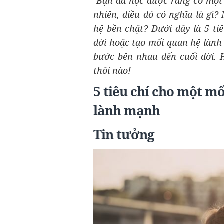
B
ạn đã học được rằng có một 
nhiên, điều đó có nghĩa là g
hệ bền chặt? Dưới đây là 5 ti
đời hoặc tạo mối quan hệ lành
bước bên nhau đến cuối đời.
thôi nào!
5 tiêu chí cho một m
lành mạnh
Tin tưởng