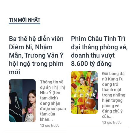
TIN MỚI NHẤT
Ba thế hệ diễn viên
Phim Châu Tinh Trì
Diêm Ni, Nhậm
đại thắng phòng vé,
Mẫn, Trương Vãn Ý
doanh thu vượt
hội ngộ trong phim
8.600 tỷ đồng
mới
Đội bóng đá
nữ Kung Fu
Thông tin về
đang trở
dự án Thị Thị
thành một
Như Ý (tên
trong những
tạm dịch)
hiện tượng
đang nhận
phòng vé
được sự quan
đáng chú ý
tâm của
của...
khán...
12 giờ trước
12 giờ trước