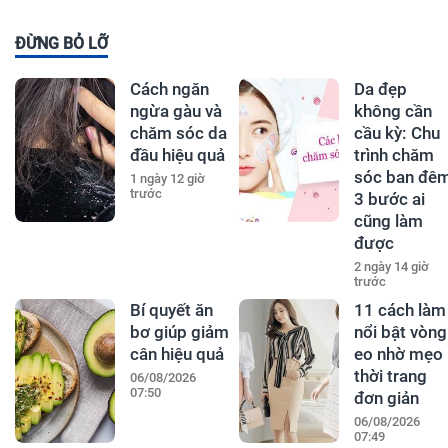
ĐỪNG BỎ LỠ
Cách ngăn
Da đẹp
ngừa gàu và
không cần
chăm sóc da
cầu kỳ: Chu
đầu hiệu quả
trình chăm
sóc ban đê
1 ngày 12 giờ
trước
3 bước ai
cũng làm
được
2 ngày 14 giờ
trước
Bí quyết ăn
11 cách làm
bơ giúp giảm
nổi bật vòng
cân hiệu quả
eo nhờ mẹo
thời trang
06/08/2026
07:50
đơn giản
06/08/2026
07:49