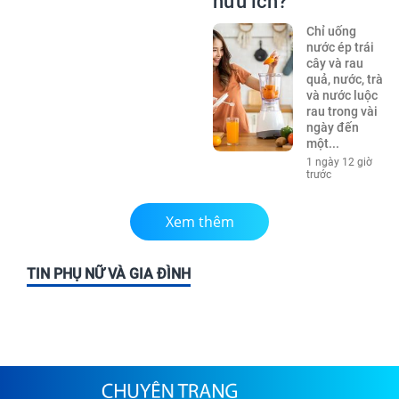
hữu ích?
Chỉ uống
nước ép trái
cây và rau
quả, nước, trà
và nước luộc
rau trong vài
ngày đến
một...
1 ngày 12 giờ
trước
Xem thêm
TIN PHỤ NỮ VÀ GIA ĐÌNH