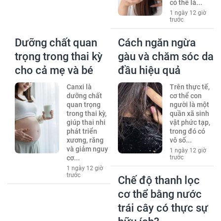
có thể là...
1 ngày 12 giờ
trước
Dưỡng chất quan
Cách ngăn ngừa
trọng trong thai kỳ
gàu và chăm sóc da
cho cả mẹ và bé
đầu hiệu quả
Canxi là
Trên thực tế,
dưỡng chất
cơ thể con
quan trọng
người là một
trong thai kỳ,
quần xã sinh
giúp thai nhi
vật phức tạp,
phát triển
trong đó có
xương, răng
vô số...
và giảm nguy
1 ngày 12 giờ
cơ...
trước
1 ngày 12 giờ
trước
Chế độ thanh lọc
cơ thể bằng nước
trái cây có thực sự