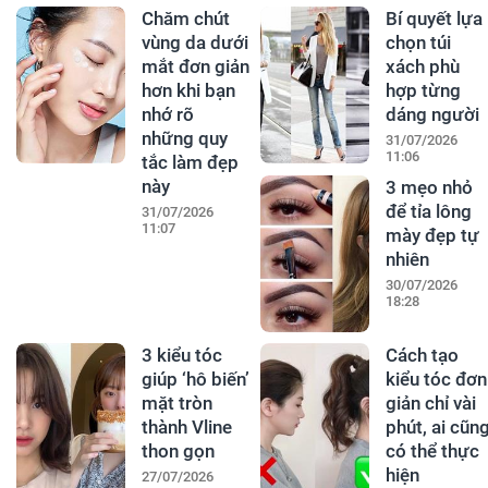
Chăm chút
Bí quyết lựa
vùng da dưới
chọn túi
mắt đơn giản
xách phù
hơn khi bạn
hợp từng
nhớ rõ
dáng người
những quy
31/07/2026
11:06
tắc làm đẹp
này
3 mẹo nhỏ
để tỉa lông
31/07/2026
11:07
mày đẹp tự
nhiên
30/07/2026
18:28
3 kiểu tóc
Cách tạo
giúp ‘hô biến’
kiểu tóc đơn
mặt tròn
giản chỉ vài
thành Vline
phút, ai cũn
thon gọn
có thể thực
hiện
27/07/2026