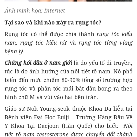
Ảnh minh họa: Internet
Tại sao và khi nào xảy ra
rụng tóc
?
Rụng tóc có thể được chia thành
rụng tóc kiểu
nam, rụng tóc kiểu nữ
và
rụng tóc từng vùng
bệnh lý
.
Chứng hói đầu ở nam giới
là do yếu tố di truyền,
tức là do ảnh hưởng của nội tiết tố nam. Nó phổ
biến đến mức chiếm 80-90% tổng số trường hợp
rụng tóc và phần tóc mái bắt đầu bong ra theo
hình chữ M và vùi vào hai bên trán.
Giáo sư Noh Young-seok thuộc Khoa Da liễu tại
Bệnh viện Đại Học Eulji – Trường Hàng Đầu Về
Y Khoa Tại Daejoon (Hàn Quốc) cho biết:
“Nội
tiết tố nam testosterone được chuyển đổi thành