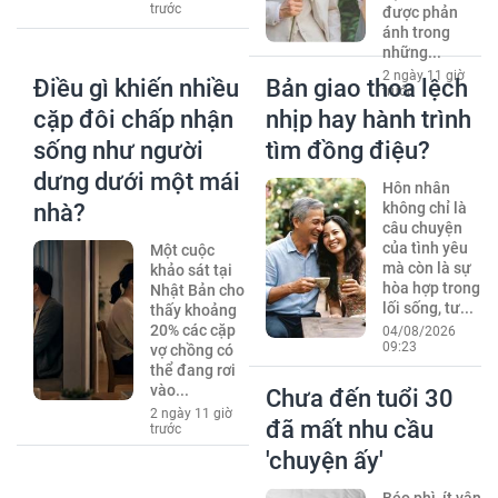
trước
được phản
ánh trong
những...
2 ngày 11 giờ
Điều gì khiến nhiều
Bản giao thoa lệch
trước
cặp đôi chấp nhận
nhịp hay hành trình
sống như người
tìm đồng điệu?
dưng dưới một mái
Hôn nhân
nhà?
không chỉ là
câu chuyện
của tình yêu
Một cuộc
mà còn là sự
khảo sát tại
hòa hợp trong
Nhật Bản cho
lối sống, tư...
thấy khoảng
20% các cặp
04/08/2026
09:23
vợ chồng có
thể đang rơi
vào...
Chưa đến tuổi 30
2 ngày 11 giờ
đã mất nhu cầu
trước
'chuyện ấy'