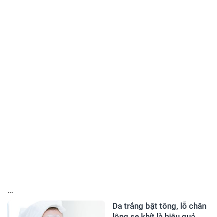
...
Da trắng bật tông, lỗ chân
lông se khít là hiệu quả