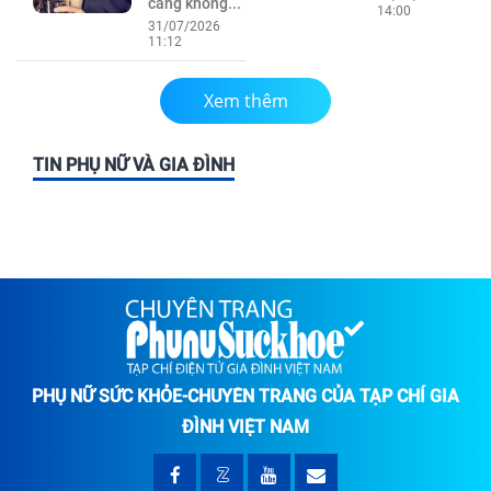
càng không...
14:00
31/07/2026
11:12
Xem thêm
TIN PHỤ NỮ VÀ GIA ĐÌNH
PHỤ NỮ SỨC KHỎE-CHUYÊN TRANG CỦA TẠP CHÍ GIA
ĐÌNH VIỆT NAM