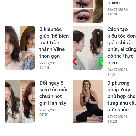
nhiên
30/07/2026
18:28
3 kiểu tóc
Cách tạo
giúp ‘hô biến’
kiểu tóc đơn
mặt tròn
giản chỉ vài
thành Vline
phút, ai cũn
thon gọn
có thể thực
hiện
27/07/2026
12:14
26/07/2026
14:01
Đổi ngay 5
9 phương
kiểu tóc uốn
pháp Yoga
chuẩn hot
phù hợp cho
girl Hàn này
từng nhu cầ
sức khỏe
25/07/2026
07:51
17/07/2026
10:23