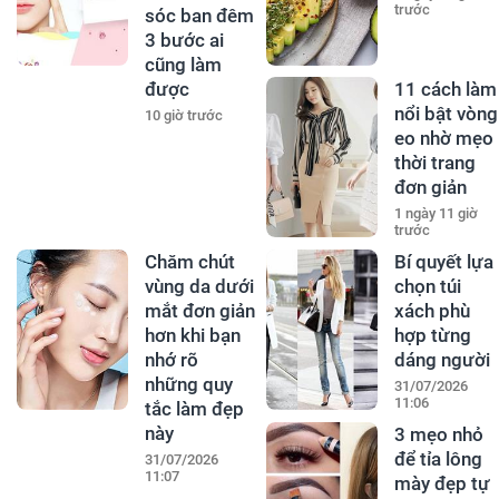
trước
sóc ban đêm
3 bước ai
cũng làm
được
11 cách làm
nổi bật vòng
10 giờ trước
eo nhờ mẹo
thời trang
đơn giản
1 ngày 11 giờ
trước
Chăm chút
Bí quyết lựa
vùng da dưới
chọn túi
mắt đơn giản
xách phù
hơn khi bạn
hợp từng
nhớ rõ
dáng người
những quy
31/07/2026
11:06
tắc làm đẹp
này
3 mẹo nhỏ
để tỉa lông
31/07/2026
11:07
mày đẹp tự