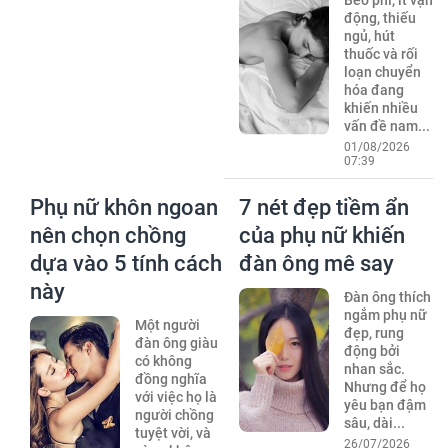
Béo phì, ít vận
động, thiếu
ngủ, hút
thuốc và rối
loạn chuyển
hóa đang
khiến nhiều
vấn đề nam...
01/08/2026
07:39
Phụ nữ khôn ngoan
7 nét đẹp tiềm ẩn
nên chọn chồng
của phụ nữ khiến
dựa vào 5 tính cách
đàn ông mê say
này
Đàn ông thích
ngắm phụ nữ
Một người
đẹp, rung
đàn ông giàu
động bởi
có không
nhan sắc.
đồng nghĩa
Nhưng để họ
với việc họ là
yêu bạn đậm
người chồng
sâu, dài...
tuyệt vời, và
26/07/2026