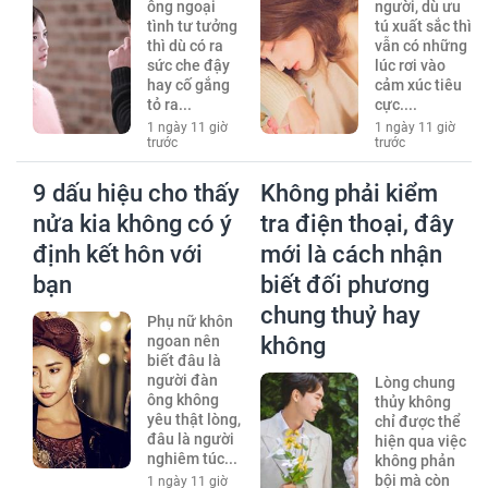
ông ngoại
người, dù ưu
tình tư tưởng
tú xuất sắc thì
thì dù có ra
vẫn có những
sức che đậy
lúc rơi vào
hay cố gắng
cảm xúc tiêu
tỏ ra...
cực....
1 ngày 11 giờ
1 ngày 11 giờ
trước
trước
9 dấu hiệu cho thấy
Không phải kiểm
nửa kia không có ý
tra điện thoại, đây
định kết hôn với
mới là cách nhận
bạn
biết đối phương
chung thuỷ hay
Phụ nữ khôn
ngoan nên
không
biết đâu là
người đàn
Lòng chung
ông không
thủy không
yêu thật lòng,
chỉ được thể
đâu là người
hiện qua việc
nghiêm túc...
không phản
bội mà còn
1 ngày 11 giờ