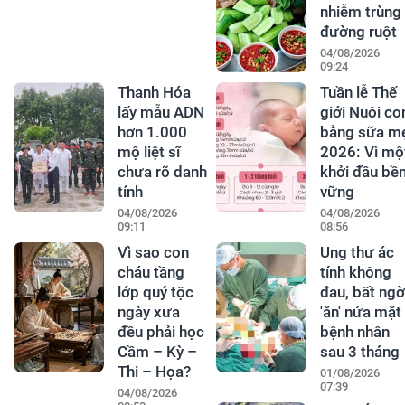
nhiễm trùng
đường ruột
04/08/2026
09:24
Thanh Hóa
Tuần lễ Thế
lấy mẫu ADN
giới Nuôi co
hơn 1.000
bằng sữa m
mộ liệt sĩ
2026: Vì mộ
chưa rõ danh
khởi đầu bề
tính
vững
04/08/2026
04/08/2026
09:11
08:56
Vì sao con
Ung thư ác
cháu tầng
tính không
lớp quý tộc
đau, bất ngờ
ngày xưa
'ăn' nửa mặt
đều phải học
bệnh nhân
Cầm – Kỳ –
sau 3 tháng
Thi – Họa?
01/08/2026
07:39
04/08/2026