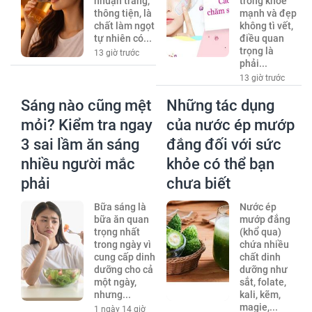
nhuận tràng,
trông khỏe
thông tiện, là
mạnh và đẹp
chất làm ngọt
không tì vết,
tự nhiên có...
điều quan
trọng là
13 giờ trước
phải...
13 giờ trước
Sáng nào cũng mệt
Những tác dụng
mỏi? Kiểm tra ngay
của nước ép mướp
3 sai lầm ăn sáng
đắng đối với sức
nhiều người mắc
khỏe có thể bạn
phải
chưa biết
Bữa sáng là
Nước ép
bữa ăn quan
mướp đắng
trọng nhất
(khổ qua)
trong ngày vì
chứa nhiều
cung cấp dinh
chất dinh
dưỡng cho cả
dưỡng như
một ngày,
sắt, folate,
nhưng...
kali, kẽm,
magie,...
1 ngày 14 giờ