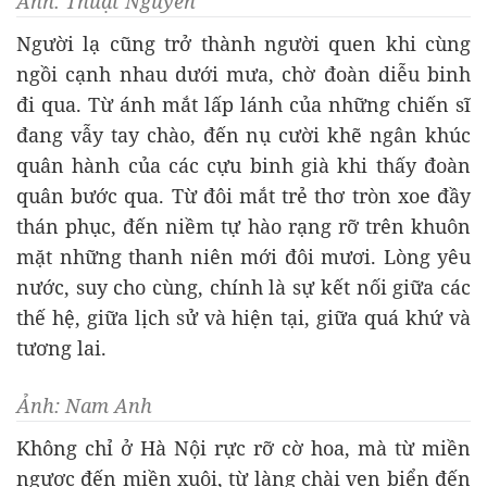
Ảnh: Thuật Nguyễn
Người lạ cũng trở thành người quen khi cùng
ngồi cạnh nhau dưới mưa, chờ đoàn diễu binh
đi qua. Từ ánh mắt lấp lánh của những chiến sĩ
đang vẫy tay chào, đến nụ cười khẽ ngân khúc
quân hành của các cựu binh già khi thấy đoàn
quân bước qua. Từ đôi mắt trẻ thơ tròn xoe đầy
thán phục, đến niềm tự hào rạng rỡ trên khuôn
mặt những thanh niên mới đôi mươi. Lòng yêu
nước, suy cho cùng, chính là sự kết nối giữa các
thế hệ, giữa lịch sử và hiện tại, giữa quá khứ và
tương lai.
Ảnh: Nam Anh
Không chỉ ở Hà Nội rực rỡ cờ hoa, mà từ miền
ngược đến miền xuôi, từ làng chài ven biển đến