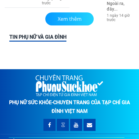
trước
Ngoài ra,
đây...
1 ngày 14 giờ
Xem thêm
trước
TIN PHỤ NỮ VÀ GIA ĐÌNH
PHỤ NỮ SỨC KHỎE-CHUYÊN TRANG CỦA TẠP CHÍ GIA
ĐÌNH VIỆT NAM