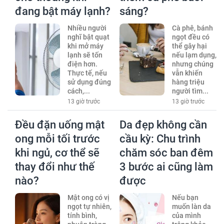
đang bật máy lạnh?
sáng?
Nhiều người
Cà phê, bánh
nghĩ bật quạt
ngọt đều có
khi mở máy
thể gây hại
lạnh sẽ tốn
nếu lạm dụng,
điện hơn.
nhưng chúng
Thực tế, nếu
vẫn khiến
sử dụng đúng
hàng triệu
cách,...
người tìm...
13 giờ trước
13 giờ trước
Đều đặn uống mật
Da đẹp không cần
ong mỗi tối trước
cầu kỳ: Chu trình
khi ngủ, cơ thể sẽ
chăm sóc ban đêm
thay đổi như thế
3 bước ai cũng làm
nào?
được
Mật ong có vị
Nếu bạn
ngọt tự nhiên,
muốn làn da
tính bình,
của mình