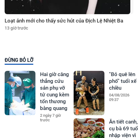
Loạt ảnh mới cho thấy sức hút của Địch Lệ Nhiệt Ba
13 giờ trước
ĐỪNG BỎ LỠ
Hai giờ căng
"Bỏ quê lên
thẳng cứu
phố" tuổi xế
sản phụ vỡ
chiều
tử cung kèm
04/08/2026
09:37
tổn thương
bàng quang
2 ngày 7 giờ
trước
Ăn tiết canh,
cụ bà 69 tuổ
nhập viện vì