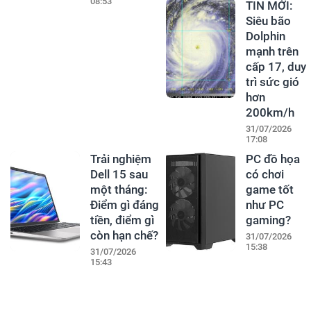
08:53
TIN MỚI:
Siêu bão
Dolphin
mạnh trên
cấp 17, duy
trì sức gió
hơn
200km/h
31/07/2026
17:08
Trải nghiệm
PC đồ họa
Dell 15 sau
có chơi
một tháng:
game tốt
Điểm gì đáng
như PC
tiền, điểm gì
gaming?
còn hạn chế?
31/07/2026
15:38
31/07/2026
15:43