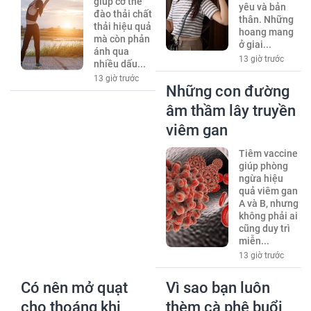
giúp cơ thể
yêu và bản
đào thải chất
thân. Những
thải hiệu quả
hoang mang
mà còn phản
ở giai...
ánh qua
13 giờ trước
nhiều dấu...
13 giờ trước
Những con đường
âm thầm lây truyền
viêm gan
Tiêm vaccine
giúp phòng
ngừa hiệu
quả viêm gan
A và B, nhưng
không phải ai
cũng duy trì
miễn...
13 giờ trước
Có nên mở quạt
Vì sao bạn luôn
cho thoáng khi
thèm cà phê buổi