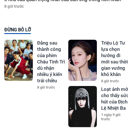
8 giờ trước
ĐỪNG BỎ LỠ
Đằng sau
Triệu Lộ Tư
thành công
lựa chọn
của phim
hướng đi
Châu Tinh Trì
mới sau thời
dù nhận
gian vướng
nhiều ý kiến
khó khăn
trái chiều
8 giờ trước
8 giờ trước
Loạt ảnh mớ
cho thấy sứ
hút của Địch
Lệ Nhiệt Ba
1 ngày 9 giờ
trước