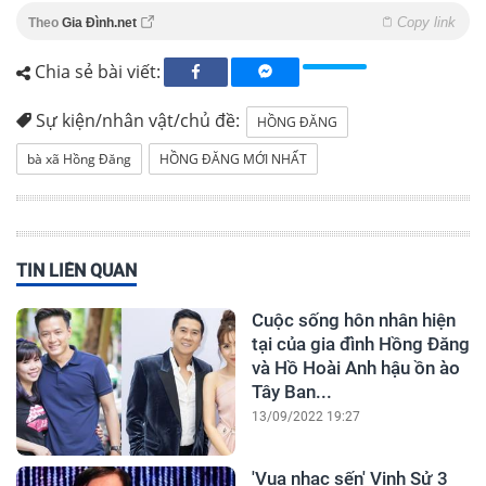
Copy link
Theo
Gia Đình.net
Chia sẻ bài viết:
Sự kiện/nhân vật/chủ đề:
HỒNG ĐĂNG
bà xã Hồng Đăng
HỒNG ĐĂNG MỚI NHẤT
TIN LIÊN QUAN
Cuộc sống hôn nhân hiện
tại của gia đình Hồng Đăng
và Hồ Hoài Anh hậu ồn ào
Tây Ban...
13/09/2022 19:27
'Vua nhạc sến' Vinh Sử 3