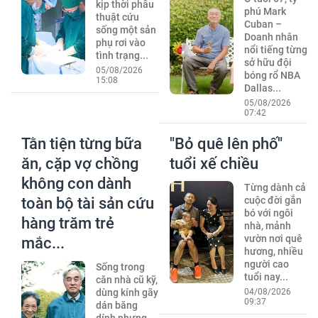
kịp thời phẫu
phú Mark
thuật cứu
Cuban –
sống một sản
Doanh nhân
phụ rơi vào
nổi tiếng từng
tình trạng...
sở hữu đội
05/08/2026
bóng rổ NBA
15:08
Dallas...
05/08/2026
07:42
Tằn tiện từng bữa
"Bỏ quê lên phố"
ăn, cặp vợ chồng
tuổi xế chiều
không con dành
Từng dành cả
toàn bộ tài sản cứu
cuộc đời gắn
bó với ngôi
hàng trăm trẻ
nhà, mảnh
vườn nơi quê
mắc...
hương, nhiều
người cao
Sống trong
tuổi nay...
căn nhà cũ kỹ,
dùng kính gãy
04/08/2026
09:37
dán băng