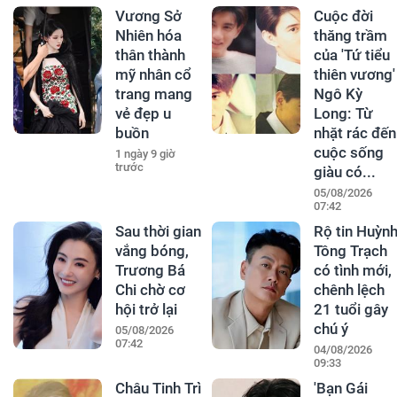
Vương Sở
Cuộc đời
Nhiên hóa
thăng trầm
thân thành
của 'Tứ tiểu
mỹ nhân cổ
thiên vương'
trang mang
Ngô Kỳ
vẻ đẹp u
Long: Từ
buồn
nhặt rác đến
cuộc sống
1 ngày 9 giờ
trước
giàu có...
05/08/2026
07:42
Sau thời gian
Rộ tin Huỳn
vắng bóng,
Tông Trạch
Trương Bá
có tình mới,
Chi chờ cơ
chênh lệch
hội trở lại
21 tuổi gây
chú ý
05/08/2026
07:42
04/08/2026
09:33
Châu Tinh Trì
'Bạn Gái