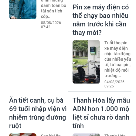
dính nhưng
dành toàn bộ
Pin xe máy điện có
tài sản tích
thể chạy bao nhiêu
cóp...
năm trước khi cần
05/08/2026
07:42
thay mới?
Tuổi thọ pin
xe máy điện
chịu tác động
của nhiều yếu
tố, từ loại pin,
nhiệt độ môi
trường...
04/08/2026
09:26
Ăn tiết canh, cụ bà
Thanh Hóa lấy mẫu
69 tuổi nhập viện vì
ADN hơn 1.000 mộ
nhiễm trùng đường
liệt sĩ chưa rõ danh
ruột
tính