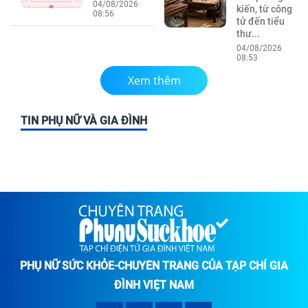
04/08/2026
kiến, từ công
08:56
tử đến tiểu
thư...
04/08/2026
08:53
Xem thêm
TIN PHỤ NỮ VÀ GIA ĐÌNH
PHỤ NỮ SỨC KHỎE-CHUYÊN TRANG CỦA TẠP CHÍ GIA
ĐÌNH VIỆT NAM