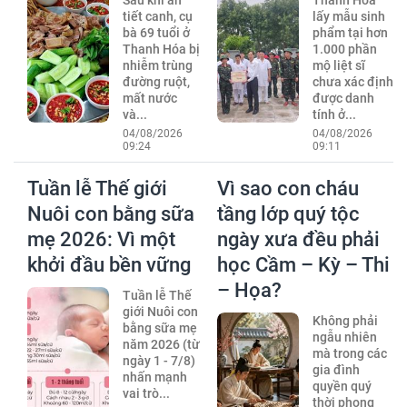
Sau khi ăn
Thanh Hóa
tiết canh, cụ
lấy mẫu sinh
bà 69 tuổi ở
phẩm tại hơn
Thanh Hóa bị
1.000 phần
nhiễm trùng
mộ liệt sĩ
đường ruột,
chưa xác định
mất nước
được danh
và...
tính ở...
04/08/2026
04/08/2026
09:24
09:11
Tuần lễ Thế giới
Vì sao con cháu
Nuôi con bằng sữa
tầng lớp quý tộc
mẹ 2026: Vì một
ngày xưa đều phải
khởi đầu bền vững
học Cầm – Kỳ – Thi
– Họa?
Tuần lễ Thế
giới Nuôi con
Không phải
bằng sữa mẹ
ngẫu nhiên
năm 2026 (từ
mà trong các
ngày 1 - 7/8)
gia đình
nhấn mạnh
quyền quý
vai trò...
thời phong