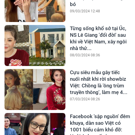
bó
09/03/2024 12:48
Từng sống khổ sở tại Úc,
NS Lê Giang 'đổi đời' sau
khi về Việt Nam, xây ngôi
nhà thứ...
08/03/2024 08:36
Cựu siêu mẫu gây tiếc
nuối nhất khi rời showbiz
Việt: Chồng là 'ông trùm
truyền thông', làm mẹ 4...
07/03/2024 08:26
Facebook 'sập nguồn' đêm
khuya, dàn sao Việt có
1001 biểu cảm khó đỡ: