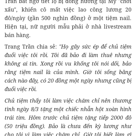
Trần bất ngờ tiết lộ bị đồng hương tại Mỹ "chơi
xấu", khiến cô mất việc lao công lương 20
đô/ngày (gần 500 nghìn đồng) ở một tiệm nail.
Hiện tại, nữ người mẫu phải ở nhà livestream
bán hàng.
Trang Trần chia sẻ:
"Họ gây sức ép để chủ tiệm
đuổi việc tôi rồi. Tôi đã bảo đi làm thuê nhưng
không ai tin. Xong rồi vu khống tôi nói dối, bảo
rằng tiệm nail là của mình. Giờ tôi sống bằng
cách nào đây, có 20 đồng một ngày nhưng cũng bị
đuổi việc rồi.
Chủ tiệm thấy tôi làm việc chăm chỉ nên thương
tình ngày 8/3 tặng một chiếc nhẫn hột xoàn hình
trái tim. Hôm trước chủ tiệm tặng tiếp 2000 đô
(50 triệu đồng). Bảo là chưa đến kỳ lương như
cho tôi vì làm việc chăm chỉ. Giờ tôi biết làm gì