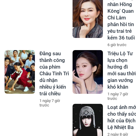
nhân Hồng
Kông' Quan
Chi Lâm
phản hồi tin
yêu trai trẻ
kém 36 tuổi
6 giờ trước
Đằng sau
Triệu Lộ Tư
thành công
lựa chọn
của phim
hướng đi
Châu Tinh Trì
mới sau thời
dù nhận
gian vướng
nhiều ý kiến
khó khăn
trái chiều
1 ngày 7 giờ
trước
1 ngày 7 giờ
trước
Loạt ảnh mớ
cho thấy sứ
hút của Địch
Lệ Nhiệt Ba
2 ngày 8 giờ