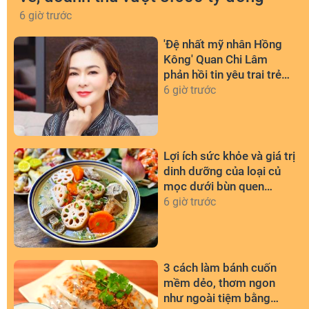
6 giờ trước
'Đệ nhất mỹ nhân Hồng
Kông' Quan Chi Lâm
phản hồi tin yêu trai trẻ
kém 36 tuổi
6 giờ trước
Lợi ích sức khỏe và giá trị
dinh dưỡng của loại củ
mọc dưới bùn quen
thuộc
6 giờ trước
3 cách làm bánh cuốn
mềm dẻo, thơm ngon
như ngoài tiệm bằng