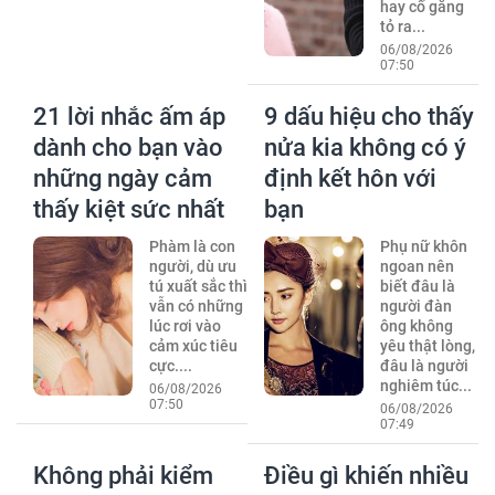
hay cố gắng
tỏ ra...
06/08/2026
07:50
21 lời nhắc ấm áp
9 dấu hiệu cho thấy
dành cho bạn vào
nửa kia không có ý
những ngày cảm
định kết hôn với
thấy kiệt sức nhất
bạn
Phàm là con
Phụ nữ khôn
người, dù ưu
ngoan nên
tú xuất sắc thì
biết đâu là
vẫn có những
người đàn
lúc rơi vào
ông không
cảm xúc tiêu
yêu thật lòng,
cực....
đâu là người
nghiêm túc...
06/08/2026
07:50
06/08/2026
07:49
Không phải kiểm
Điều gì khiến nhiều