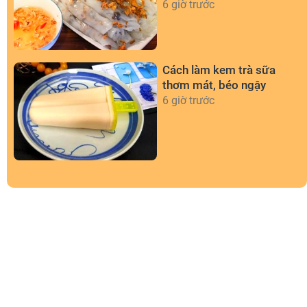
chảo chống dính
6 giờ trước
Cách làm kem trà sữa
thơm mát, béo ngậy
6 giờ trước