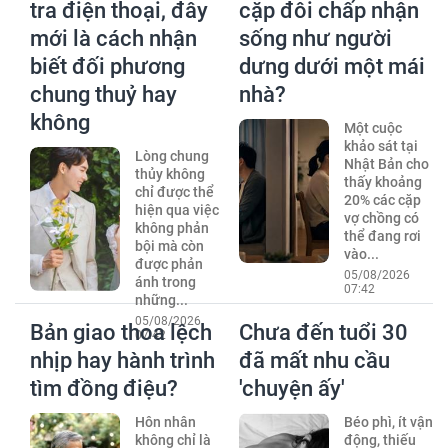
tra điện thoại, đây
cặp đôi chấp nhận
mới là cách nhận
sống như người
biết đối phương
dưng dưới một mái
chung thuỷ hay
nhà?
không
Một cuộc
khảo sát tại
Lòng chung
Nhật Bản cho
thủy không
thấy khoảng
chỉ được thể
20% các cặp
hiện qua việc
vợ chồng có
không phản
thể đang rơi
bội mà còn
vào...
được phản
05/08/2026
ánh trong
07:42
những...
05/08/2026
Bản giao thoa lệch
Chưa đến tuổi 30
07:42
nhịp hay hành trình
đã mất nhu cầu
tìm đồng điệu?
'chuyện ấy'
Hôn nhân
Béo phì, ít vận
không chỉ là
động, thiếu