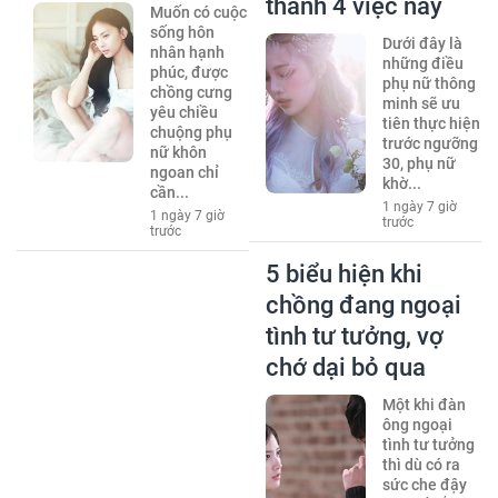
thành 4 việc này
Muốn có cuộc
sống hôn
Dưới đây là
nhân hạnh
những điều
phúc, được
phụ nữ thông
chồng cưng
minh sẽ ưu
yêu chiều
tiên thực hiện
chuộng phụ
trước ngưỡng
nữ khôn
30, phụ nữ
ngoan chỉ
khờ...
cần...
1 ngày 7 giờ
1 ngày 7 giờ
trước
trước
5 biểu hiện khi
chồng đang ngoại
tình tư tưởng, vợ
chớ dại bỏ qua
Một khi đàn
ông ngoại
tình tư tưởng
thì dù có ra
sức che đậy