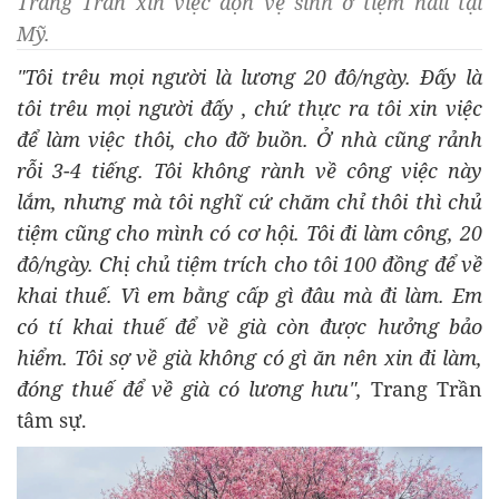
Trang Trần xin việc dọn vệ sinh ở tiệm nail tại
Mỹ.
"Tôi trêu mọi người là lương 20 đô/ngày. Đấy là
tôi trêu mọi người đấy , chứ thực ra tôi xin việc
để làm việc thôi, cho đỡ buồn. Ở nhà cũng rảnh
rỗi 3-4 tiếng. Tôi không rành về công việc này
lắm, nhưng mà tôi nghĩ cứ chăm chỉ thôi thì chủ
tiệm cũng cho mình có cơ hội. Tôi đi làm công, 20
đô/ngày. Chị chủ tiệm trích cho tôi 100 đồng để về
khai thuế. Vì em bằng cấp gì đâu mà đi làm. Em
có tí khai thuế để về già còn được hưởng bảo
hiểm. Tôi sợ về già không có gì ăn nên xin đi làm,
đóng thuế để về già có lương hưu",
Trang Trần
tâm sự.