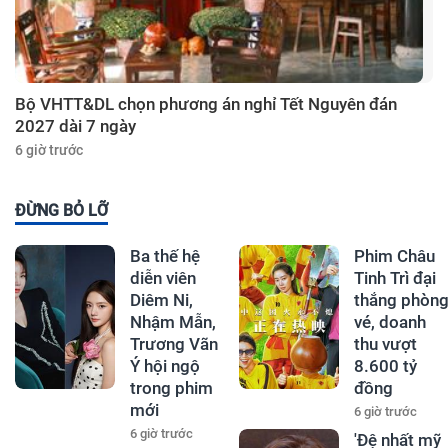
Bộ VHTT&DL chọn phương án nghỉ Tết Nguyên đán
2027 dài 7 ngày
6 giờ trước
ĐỪNG BỎ LỠ
Ba thế hệ
Phim Châu
diễn viên
Tinh Trì đại
Diêm Ni,
thắng phòn
Nhậm Mẫn,
vé, doanh
Trương Vãn
thu vượt
Ý hội ngộ
8.600 tỷ
trong phim
đồng
mới
6 giờ trước
6 giờ trước
'Đệ nhất mỹ