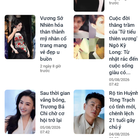
trước
Vương Sở
Cuộc đời
Nhiên hóa
thăng trầm
thân thành
của 'Tứ tiểu
mỹ nhân cổ
thiên vương'
trang mang
Ngô Kỳ
vẻ đẹp u
Long: Từ
buồn
nhặt rác đến
cuộc sống
2 ngày 8 giờ
trước
giàu có...
05/08/2026
07:42
Sau thời gian
Rộ tin Huỳn
vắng bóng,
Tông Trạch
Trương Bá
có tình mới,
Chi chờ cơ
chênh lệch
hội trở lại
21 tuổi gây
chú ý
05/08/2026
07:42
04/08/2026