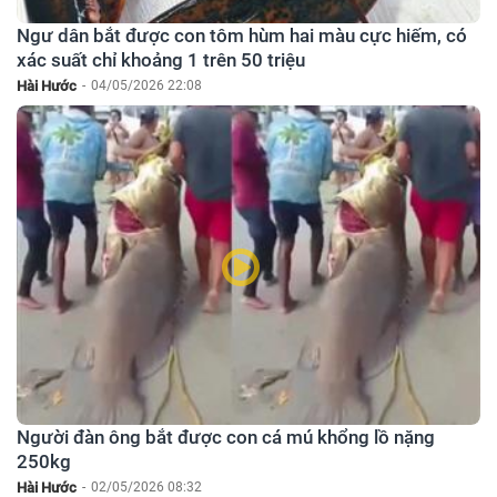
Ngư dân bắt được con tôm hùm hai màu cực hiếm, có
xác suất chỉ khoảng 1 trên 50 triệu
Hài Hước
-
04/05/2026 22:08
Người đàn ông bắt được con cá mú khổng lồ nặng
250kg
Hài Hước
-
02/05/2026 08:32