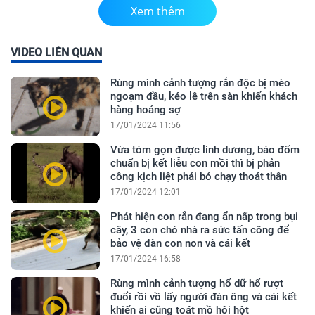
Xem thêm
VIDEO LIÊN QUAN
Rùng mình cảnh tượng rắn độc bị mèo
ngoạm đầu, kéo lê trên sàn khiến khách
hàng hoảng sợ
17/01/2024 11:56
Vừa tóm gọn được linh dương, báo đốm
chuẩn bị kết liễu con mồi thì bị phản
công kịch liệt phải bỏ chạy thoát thân
17/01/2024 12:01
Phát hiện con rắn đang ẩn nấp trong bụi
cây, 3 con chó nhà ra sức tấn công để
bảo vệ đàn con non và cái kết
17/01/2024 16:58
Rùng mình cảnh tượng hổ dữ hổ rượt
đuổi rồi vồ lấy người đàn ông và cái kết
khiến ai cũng toát mồ hôi hột