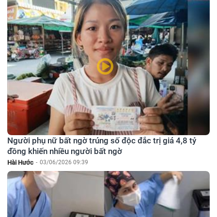
Người phụ nữ bất ngờ trúng số độc đắc trị giá 4,8 tỷ
đồng khiến nhiều người bất ngờ
Hài Hước
-
03/06/2026 09:39