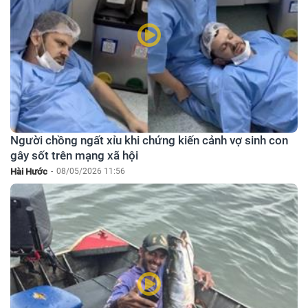
Người chồng ngất xỉu khi chứng kiến cảnh vợ sinh con
gây sốt trên mạng xã hội
Hài Hước
-
08/05/2026 11:56