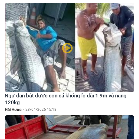
Ngư dân bắt được con cá khổng lồ dài 1,9m và nặng
120kg
Hài Hước
-
28/04/2026 15:18