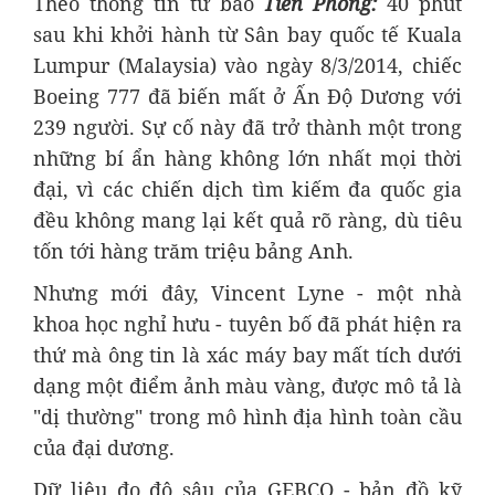
Theo thông tin từ báo
Tiền Phong:
40 phút
sau khi khởi hành từ Sân bay quốc tế Kuala
Lumpur (Malaysia) vào ngày 8/3/2014, chiếc
Boeing 777 đã biến mất ở Ấn Độ Dương với
239 người. Sự cố này đã trở thành một trong
những bí ẩn hàng không lớn nhất mọi thời
đại, vì các chiến dịch tìm kiếm đa quốc gia
đều không mang lại kết quả rõ ràng, dù tiêu
tốn tới hàng trăm triệu bảng Anh.
Nhưng mới đây, Vincent Lyne - một nhà
khoa học nghỉ hưu - tuyên bố đã phát hiện ra
thứ mà ông tin là xác máy bay mất tích dưới
dạng một điểm ảnh màu vàng, được mô tả là
"dị thường" trong mô hình địa hình toàn cầu
của đại dương.
Dữ liệu đo độ sâu của GEBCO - bản đồ kỹ