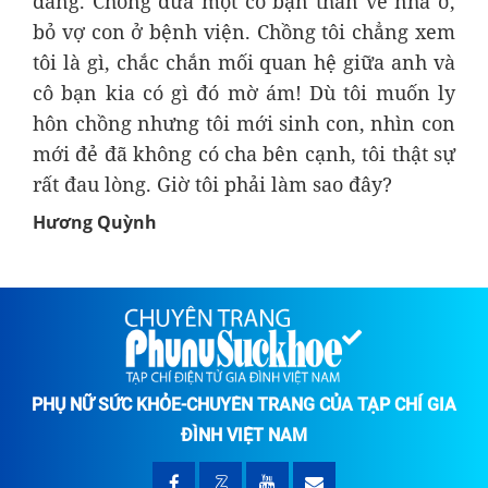
dàng. Chồng đưa một cô bạn thân về nhà ở,
bỏ vợ con ở bệnh viện. Chồng tôi chẳng xem
tôi là gì, chắc chắn mối quan hệ giữa anh và
cô bạn kia có gì đó mờ ám! Dù tôi muốn ly
hôn chồng nhưng tôi mới sinh con, nhìn con
mới đẻ đã không có cha bên cạnh, tôi thật sự
rất đau lòng. Giờ tôi phải làm sao đây?
Hương Quỳnh
PHỤ NỮ SỨC KHỎE-CHUYÊN TRANG CỦA TẠP CHÍ GIA
ĐÌNH VIỆT NAM