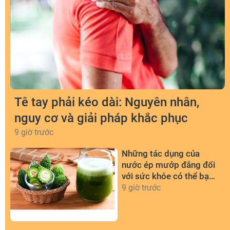
Tê tay phải kéo dài: Nguyên nhân,
nguy cơ và giải pháp khắc phục
9 giờ trước
Những tác dụng của
nước ép mướp đắng đối
với sức khỏe có thể bạn
chưa biết
9 giờ trước