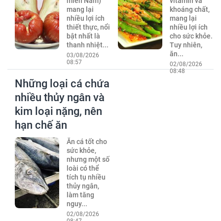
miền Nam)
vitamin và
mang lại
khoáng chất,
nhiều lợi ích
mang lại
thiết thực, nổi
nhiều lợi ích
bật nhất là
cho sức khỏe.
thanh nhiệt...
Tuy nhiên,
ăn...
03/08/2026
08:57
02/08/2026
08:48
Những loại cá chứa
nhiều thủy ngân và
kim loại nặng, nên
hạn chế ăn
Ăn cá tốt cho
sức khỏe,
nhưng một số
loài có thể
tích tụ nhiều
thủy ngân,
làm tăng
nguy...
02/08/2026
08:47