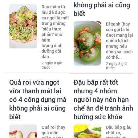
không phải ai cũng
Rau mầm từ
lâu đã được
biết
ca ngợi là một
trong những
Bí xanh (hay
"siêu thực
còn gọi là bí
phẩm" nhờ
đao) mang lại
hàm
nhiều lợi ích
lượng dinh
nhưng nếu
dưỡng dồi
dùng sai cách
dào...
có thể...
2 ngày 8 giờ
2 ngày 8 giờ
trước
trước
Quả roi vừa ngọt
Đậu bắp rất tốt
vừa thanh mát lại
nhưng 4 nhóm
có 4 công dụng mà
người này nên hạn
không phải ai cũng
chế ăn để tránh ảnh
biết
hưởng sức khỏe
Quả roi (hay
Đậu bắp giàu
quả mận
chất xơ,