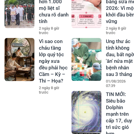
hơn 1.000
bằng sữa m
mộ liệt sĩ
2026: Vì mộ
chưa rõ danh
khởi đầu bề
tính
vững
2 ngày 8 giờ
2 ngày 8 giờ
trước
trước
Vì sao con
Ung thư ác
cháu tầng
tính không
lớp quý tộc
đau, bất ngờ
ngày xưa
'ăn' nửa mặt
đều phải học
bệnh nhân
Cầm – Kỳ –
sau 3 tháng
Thi – Họa?
01/08/2026
07:39
2 ngày 8 giờ
trước
TIN MỚI:
Siêu bão
Dolphin
mạnh trên
cấp 17, duy
trì sức gió
hơn