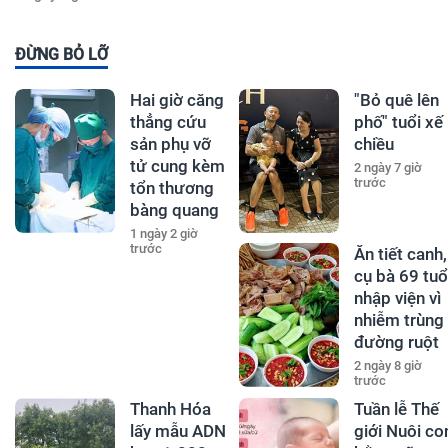
ĐỪNG BỎ LỠ
Hai giờ căng
"Bỏ quê lên
thẳng cứu
phố" tuổi xế
sản phụ vỡ
chiều
tử cung kèm
2 ngày 7 giờ
trước
tổn thương
bàng quang
1 ngày 2 giờ
trước
Ăn tiết canh,
cụ bà 69 tuổ
nhập viện vì
nhiễm trùng
đường ruột
2 ngày 8 giờ
trước
Thanh Hóa
Tuần lễ Thế
lấy mẫu ADN
giới Nuôi co