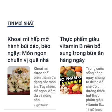
TIN MỚI NHẤT
Khoai mì hấp mỡ
Thực phẩm giàu
hành bùi dẻo, béo
vitamin B nên bổ
ngậy: Món ngon
sung trong bữa ăn
chuẩn vị quê nhà
hàng ngày
Khoai mì
Trong cuộc
được chế
sống hàng
biến thành đa
ngày, chúng
dạng các món
ta đừng để
ăn. Tuy nhiên,
chế độ dinh
để ngon, đậm
dưỡng thiếu
đà và nồng
hụt thực
nàn...
phẩm giàu
vitamin B...
9 giờ trước
11 giờ trước