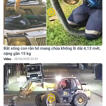
Bắt sống con rắn hổ mang chúa khổng lồ dài 4,13 mét,
nặng gần 15 kg
Video
-
28/06/2026 23:29