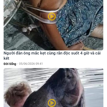
Người đàn ông mắc kẹt cùng rắn độc suốt 4 giờ và cái
kết
Đời Sống
-
05/06/2026 09:41