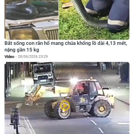
Bắt sống con rắn hổ mang chúa khổng lồ dài 4,13 mét,
nặng gần 15 kg
Video
-
28/06/2026 23:29