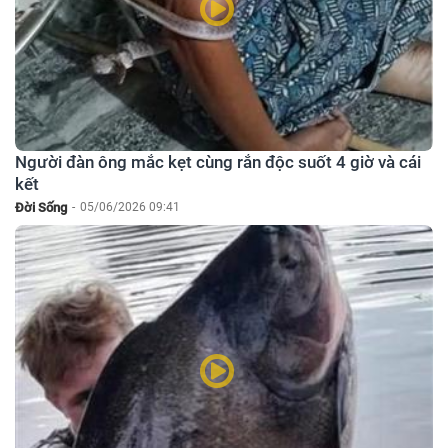
Người đàn ông mắc kẹt cùng rắn độc suốt 4 giờ và cái
kết
Đời Sống
-
05/06/2026 09:41