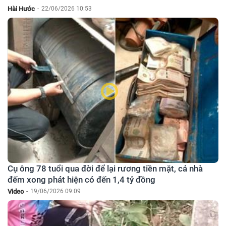
Hài Hước
-
22/06/2026 10:53
Cụ ông 78 tuổi qua đời để lại rương tiền mặt, cả nhà
đếm xong phát hiện có đến 1,4 tỷ đồng
Video
-
19/06/2026 09:09