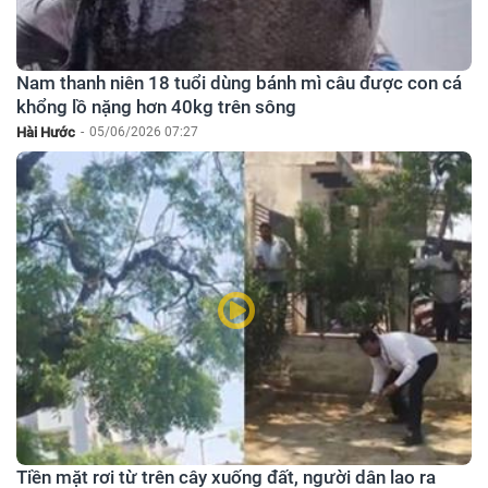
Nam thanh niên 18 tuổi dùng bánh mì câu được con cá
khổng lồ nặng hơn 40kg trên sông
Hài Hước
-
05/06/2026 07:27
Tiền mặt rơi từ trên cây xuống đất, người dân lao ra