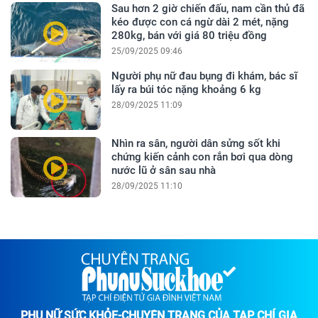
Sau hơn 2 giờ chiến đấu, nam cần thủ đã
kéo được con cá ngừ dài 2 mét, nặng
280kg, bán với giá 80 triệu đồng
25/09/2025 09:46
Người phụ nữ đau bụng đi khám, bác sĩ
lấy ra búi tóc nặng khoảng 6 kg
28/09/2025 11:09
Nhìn ra sân, người dân sửng sốt khi
chứng kiến cảnh con rắn bơi qua dòng
nước lũ ở sân sau nhà
28/09/2025 11:10
PHỤ NỮ SỨC KHỎE-CHUYÊN TRANG CỦA TẠP CHÍ GIA