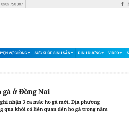
: 0909 750 307
UYỆN VỢ CHỒNG
SỨC KHỎE-SINH SẢN
DINH DƯỠNG
VIDEO
S
 gà ở Đồng Nai
 ghi nhận 3 ca mắc ho gà mới. Địa phương
g qua khỏi có liên quan đến ho gà trong năm