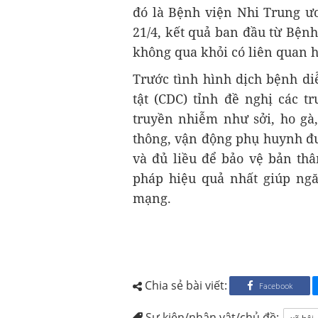
đó là Bệnh viện Nhi Trung ư
21/4, kết quả ban đầu từ Bện
không qua khỏi có liên quan h
Trước tình hình dịch bệnh di
tật (CDC) tỉnh đề nghị các t
truyền nhiễm như sởi, ho gà
thông, vận động phụ huynh đưa
và đủ liều để bảo vệ bản th
pháp hiệu quả nhất giúp ng
mạng.
Chia sẻ bài viết:
Facebook
Sự kiện/nhân vật/chủ đề: