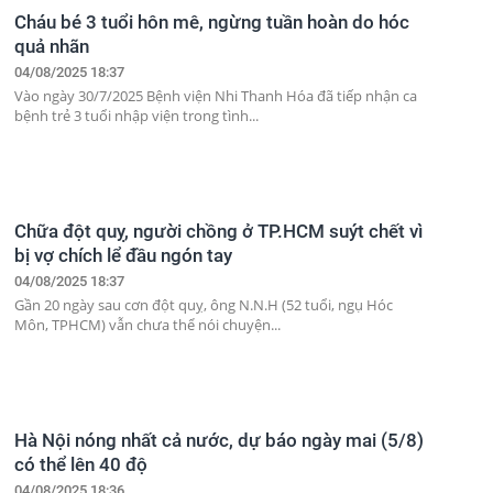
Cháu bé 3 tuổi hôn mê, ngừng tuần hoàn do hóc
quả nhãn
04/08/2025 18:37
Vào ngày 30/7/2025 Bệnh viện Nhi Thanh Hóa đã tiếp nhận ca
bệnh trẻ 3 tuổi nhập viện trong tình...
Chữa đột quỵ, người chồng ở TP.HCM suýt chết vì
bị vợ chích lể đầu ngón tay
04/08/2025 18:37
Gần 20 ngày sau cơn đột quỵ, ông N.N.H (52 tuổi, ngụ Hóc
Môn, TPHCM) vẫn chưa thể nói chuyện...
Hà Nội nóng nhất cả nước, dự báo ngày mai (5/8)
có thể lên 40 độ
04/08/2025 18:36