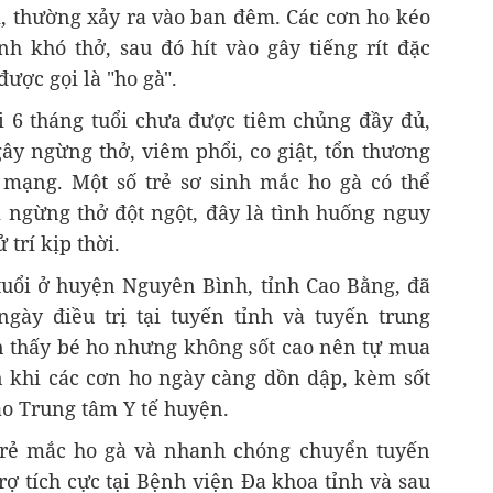
, thường xảy ra vào ban đêm. Các cơn ho kéo
h khó thở, sau đó hít vào gây tiếng rít đặc
được gọi là "ho gà".
ới 6 tháng tuổi chưa được tiêm chủng đầy đủ,
ây ngừng thở, viêm phổi, co giật, tổn thương
 mạng. Một số trẻ sơ sinh mắc ho gà có thể
 ngừng thở đột ngột, đây là tình huống nguy
trí kịp thời.
 tuổi ở huyện Nguyên Bình, tỉnh Cao Bằng, đã
gày điều trị tại tuyến tỉnh và tuyến trung
n thấy bé ho nhưng không sốt cao nên tự mua
ến khi các cơn ho ngày càng dồn dập, kèm sốt
ào Trung tâm Y tế huyện.
 trẻ mắc ho gà và nhanh chóng chuyển tuyến
trợ tích cực tại Bệnh viện Đa khoa tỉnh và sau