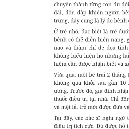
chuyển thành từng cơn dữ dội
dài, dồn dập khiến người bện
trưng, đây cũng là lý do bệnh 
Ở trẻ nhỏ, đặc biệt là trẻ dư
bệnh có thể diễn biến nặng, g
não và thậm chí đe dọa tính
không biểu hiện ho nhưng lại
hiểm cần được nhận biết và xử 
Vừa qua, một bé trai 2 tháng
không qua khỏi sau gần 10 n
ương. Trước đó, gia đình nhậ
thuốc điều trị tại nhà. Chỉ đ
và mệt lả, trẻ mới được đưa v
Tại đây, các bác sĩ nghi ngờ
điều trị tích cực. Dù được hỗ 