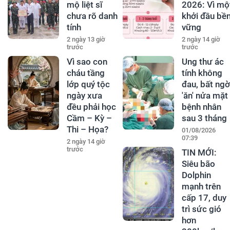
mộ liệt sĩ
2026: Vì mộ
chưa rõ danh
khởi đầu bề
tính
vững
2 ngày 13 giờ
2 ngày 14 giờ
trước
trước
Vì sao con
Ung thư ác
cháu tầng
tính không
lớp quý tộc
đau, bất ngờ
ngày xưa
'ăn' nửa mặt
đều phải học
bệnh nhân
Cầm – Kỳ –
sau 3 tháng
Thi – Họa?
01/08/2026
07:39
2 ngày 14 giờ
trước
TIN MỚI:
Siêu bão
Dolphin
mạnh trên
cấp 17, duy
trì sức gió
hơn