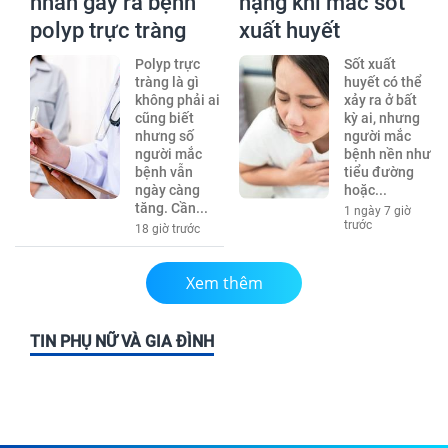
nhân gây ra bệnh
nặng khi mắc sốt
polyp trực tràng
xuất huyết
Polyp trực
Sốt xuất
tràng là gì
huyết có thể
không phải ai
xảy ra ở bất
cũng biết
kỳ ai, nhưng
nhưng số
người mắc
người mắc
bệnh nền như
bệnh vẫn
tiểu đường
ngày càng
hoặc...
tăng. Cần...
1 ngày 7 giờ
trước
18 giờ trước
Xem thêm
TIN PHỤ NỮ VÀ GIA ĐÌNH