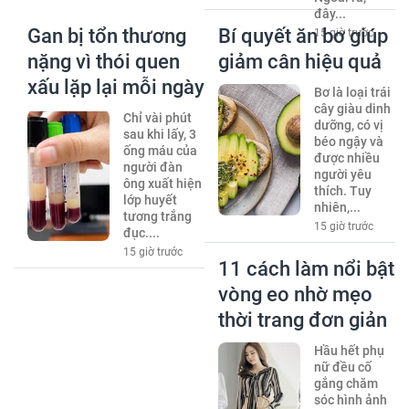
đây...
Gan bị tổn thương
Bí quyết ăn bơ giúp
15 giờ trước
nặng vì thói quen
giảm cân hiệu quả
xấu lặp lại mỗi ngày
Bơ là loại trái
cây giàu dinh
Chỉ vài phút
dưỡng, có vị
sau khi lấy, 3
béo ngậy và
ống máu của
được nhiều
người đàn
người yêu
ông xuất hiện
thích. Tuy
lớp huyết
nhiên,...
tương trắng
15 giờ trước
đục....
15 giờ trước
11 cách làm nổi bật
vòng eo nhờ mẹo
thời trang đơn giản
Hầu hết phụ
nữ đều cố
gắng chăm
sóc hình ảnh