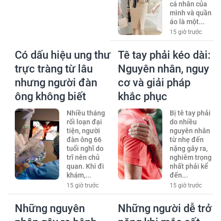
cá nhân của
mình và quần
áo là một...
15 giờ trước
Có dấu hiệu ung thư
Tê tay phải kéo dài:
trực tràng từ lâu
Nguyên nhân, nguy
nhưng người đàn
cơ và giải pháp
ông không biết
khắc phục
Nhiều tháng
Bị tê tay phải
rối loạn đại
do nhiều
tiện, người
nguyên nhân
đàn ông 66
từ nhẹ đến
tuổi nghĩ do
nặng gây ra,
trĩ nên chủ
nghiêm trọng
quan. Khi đi
nhất phải kể
khám,...
đến...
15 giờ trước
15 giờ trước
Những nguyên
Những người dễ trở