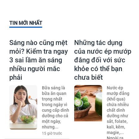
TIN MỚI NHẤT
Sáng nào cũng mệt
Những tác dụng
mỏi? Kiểm tra ngay
của nước ép mướp
3 sai lầm ăn sáng
đắng đối với sức
nhiều người mắc
khỏe có thể bạn
phải
chưa biết
Bữa sáng là
Nước ép
bữa ăn quan
mướp đắng
trọng nhất
(khổ qua)
trong ngày vì
chứa nhiều
cung cấp dinh
chất dinh
dưỡng cho cả
dưỡng như
một ngày,
sắt, folate,
nhưng...
kali, kẽm,
magie,...
15 giờ trước
Ngoài ra,