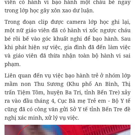
viên có hành vi bạo hành một cháu bé ngay
trong lớp học gây xôn xao dư luận.
Trong đoạn clip được camera lớp học ghi lại,
một nữ giáo viên đã có hành vi xốc ngược cháu
bé rồi bế vào góc khuất nghi để bạo hành. Sau
khi phát hiện sự việc, gia đình đã đến làm việc
và giáo viên đã thừa nhận toàn bộ hành vi sai
phạm.
Liên quan đến vụ việc bạo hành trẻ ở nhóm lớp
mầm non Thu Sương (Khu phố An Bình, Thị
trấn Tiệm Tôm, huyện Ba Tri, tỉnh Bến Tre) xảy
ra vào đầu tháng 4, Cục Bà mẹ Trẻ em - Bộ Y tế
cũng đã có công văn gửi Sở Y tế tỉnh Bến Tre đề
nghị xác minh, xử lý vụ việc.