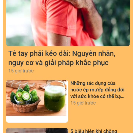
Tê tay phải kéo dài: Nguyên nhân,
nguy cơ và giải pháp khắc phục
15 giờ trước
Những tác dụng của
nước ép mướp đắng đối
với sức khỏe có thể bạn
chưa biết
15 giờ trước
5 biểu hiện khi chồng