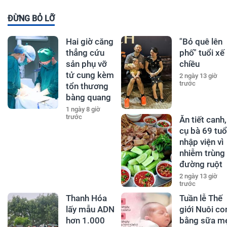
ĐỪNG BỎ LỠ
Hai giờ căng
"Bỏ quê lên
thẳng cứu
phố" tuổi xế
sản phụ vỡ
chiều
tử cung kèm
2 ngày 13 giờ
trước
tổn thương
bàng quang
1 ngày 8 giờ
trước
Ăn tiết canh,
cụ bà 69 tuổ
nhập viện vì
nhiễm trùng
đường ruột
2 ngày 13 giờ
trước
Thanh Hóa
Tuần lễ Thế
lấy mẫu ADN
giới Nuôi co
hơn 1.000
bằng sữa m