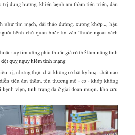
ều trị đúng hướng, khiến bệnh âm thầm tiến triển, dẫn
ính như tim mạch, đái tháo đường, xương khớp…, hậu
người bệnh chủ quan hoặc tin vào "thuốc ngoại xách
hoặc suy tim uống phải thuốc giả có thể làm nặng tình
n đột quỵ nguy hiểm tính mạng.
ều trị, nhưng thực chất không có bất kỳ hoạt chất nào
 diễn tiến âm thầm, tổn thương mô - cơ - khớp không
i bệnh viện, tình trạng đã ở giai đoạn muộn, khó cứu