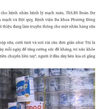
iệp cho bệnh nhân bệnh lý mạch máu, ThS.BS Đoàn Dư
m mạch và Đột quỵ, Bệnh viện Đa khoa Phương Đông
ới thiệu đang làm truyền thông cho một nhãn hàng sữa
hộp sữa, cười tươi và nói vài câu đơn giản như: Tôi là
ày mỗi ngày để tăng cường sức đề kháng, trí não khỏe
tiền chuyển liền tay", người ở đầu dây bên kia cố gắng