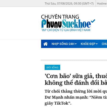
Thứ Sáu, 07/08/2026, 09:30 (GMT+7)
Hotline
NHỊP SỐNG-24H
KHỎE-ĐẸP
CH
ĐỜI SỐNG
'Cơn bão' sữa giả, thu
không thể đánh đổi bằ
Từ chối thẳng thừng lời mời qu
Dư Mạnh nhấn mạnh: “Niềm tin
giây TikTok”.