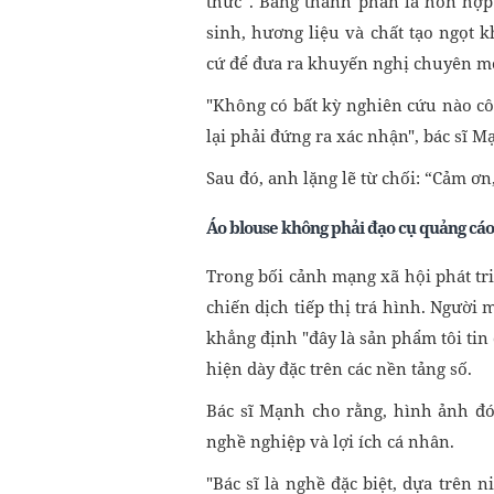
thức”. Bảng thành phần là hỗn hợp 
sinh, hương liệu và chất tạo ngọt
cứ để đưa ra khuyến nghị chuyên m
"Không có bất kỳ nghiên cứu nào cô
lại phải đứng ra xác nhận", bác sĩ M
Sau đó, anh lặng lẽ từ chối: “Cảm ơ
Áo blouse không phải đạo cụ quảng cáo
Trong bối cảnh mạng xã hội phát tri
chiến dịch tiếp thị trá hình. Người
khẳng định "đây là sản phẩm tôi ti
hiện dày đặc trên các nền tảng số.
Bác sĩ Mạnh cho rằng, hình ảnh đ
nghề nghiệp và lợi ích cá nhân.
"Bác sĩ là nghề đặc biệt, dựa trên 