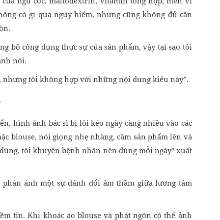
của ngũ cốc, maltodextrin, vitamin tổng hợp, men vi
 không có gì quá nguy hiểm, nhưng cũng không đủ căn
ôn.
ng bố công dụng thực sự của sản phẩm, vậy tại sao tôi
ạnh nói.
n, nhưng tôi không hợp với những nội dung kiểu này”.
ển, hình ảnh bác sĩ bị lôi kéo ngày càng nhiều vào các
 mặc blouse, nói giọng nhẹ nhàng, cầm sản phẩm lên và
n dùng, tôi khuyên bệnh nhân nên dùng mỗi ngày" xuất
ó phản ánh một sự đánh đổi âm thầm giữa lương tâm
niềm tin. Khi khoác áo blouse và phát ngôn có thể ảnh