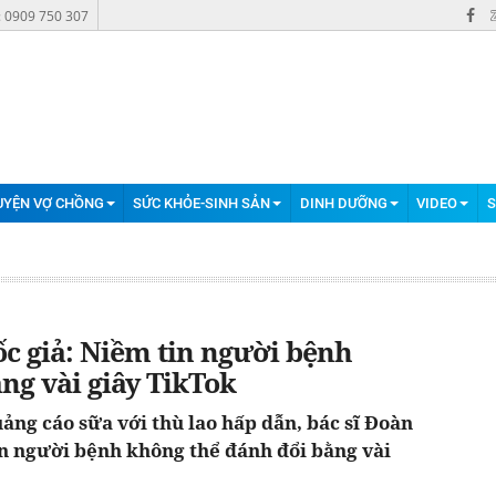
: 0909 750 307
UYỆN VỢ CHỒNG
SỨC KHỎE-SINH SẢN
DINH DƯỠNG
VIDEO
S
ốc giả: Niềm tin người bệnh
ng vài giây TikTok
ảng cáo sữa với thù lao hấp dẫn, bác sĩ Đoàn
 người bệnh không thể đánh đổi bằng vài