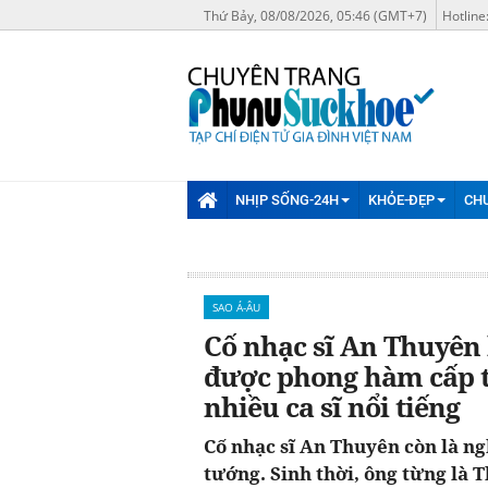
Thứ Bảy, 08/08/2026, 05:46 (GMT+7)
Hotline
NHỊP SỐNG-24H
KHỎE-ĐẸP
CH
SAO Á-ÂU
Cố nhạc sĩ An Thuyên 
được phong hàm cấp t
nhiều ca sĩ nổi tiếng
Cố nhạc sĩ An Thuyên còn là n
tướng. Sinh thời, ông từng là