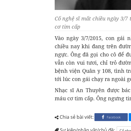
Cố nghệ sĩ mất chiều ngày 3/7 
cơ tim cấp
Vào ngày 3/7/2015, con gái 
chiều nay khi đang trên đườn
ngực. Ông đã gọi cho cô để đ
vẫn còn vui tươi, chỉ trỏ đườ
bệnh viện Quân y 108, tình t
tới lúc con gái chạy ra ngoài g
Nhạc sĩ An Thuyên được bác 
máu cơ tim cấp. Ông ngưng tim
Chia sẻ bài viết:
Facebook
Sự kiện/nhân vật/chủ đề:
Cố nhạ