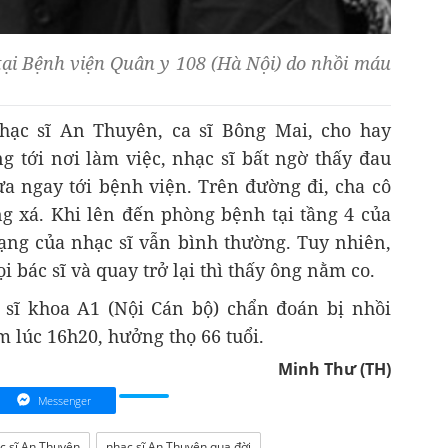
tại Bệnh viện Quân y 108 (Hà Nội) do nhồi máu
nhạc sĩ An Thuyên, ca sĩ Bông Mai, cho hay
g tới nơi làm việc, nhạc sĩ bất ngờ thấy đau
ưa ngay tới bệnh viện. Trên đường đi, cha cô
ng xá. Khi lên đến phòng bệnh tại tầng 4 của
rạng của nhạc sĩ vẫn bình thường. Tuy nhiên,
ọi bác sĩ và quay trở lại thì thấy ông nằm co.
sĩ khoa A1 (Nội Cán bộ) chẩn đoán bị nhồi
 lúc 16h20, hưởng thọ 66 tuổi.
Minh Thư (TH)
Messenger
c sĩ An Thuyên
nhạc sĩ An Thuyên qua đời