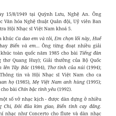
y 15/8/1949 tại Quỳnh Lưu, Nghệ An. Ông
c Văn hóa Nghệ thuật Quân đội, Uỷ viên Ban
ra Hội Nhạc sĩ Việt Nam khoá 5.
ca khúc
Ca dao em và tôi
,
Em chọn lối này
,
Huế
hay
Biển và em
... Ông từng đoạt nhiều giải
a khúc toàn quốc năm 1985 cho bài
Tiếng đàn
 thơ Quang Huy); Giải thưởng của Bộ Quốc
 lên Tây Bắc
(1984),
Thơ tình của núi
(1994);
 Thông tin và Hội Nhạc sĩ Việt Nam cho ca
uan họ
(1985),
Mẹ Việt Nam anh hùng
(1995);
 cho bài
Chín bậc tình yêu
(1992).
một số vở nhạc kịch - được dàn dựng ở nhiều
 Chi, Đôi đũa kim giao, Biển tình cay đắng
.
hí nhạc như Concerto cho flute và dàn nhạc