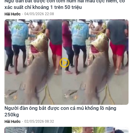
Ngư dân bắt được con tôm hùm hai màu cực hiếm, có
xác suất chỉ khoảng 1 trên 50 triệu
Hài Hước
-
04/05/2026 22:08
Người đàn ông bắt được con cá mú khổng lồ nặng
250kg
Hài Hước
-
02/05/2026 08:32