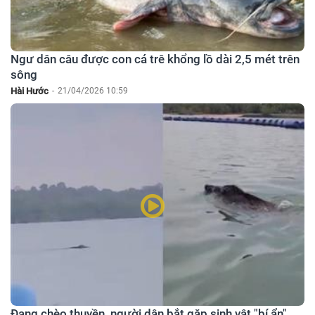
Ngư dân câu được con cá trê khổng lồ dài 2,5 mét trên
sông
Hài Hước
-
21/04/2026 10:59
Đang chèo thuyền, người dân bắt gặp sinh vật "bí ẩn"