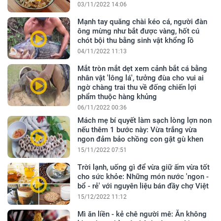
03/11/2022 14:06
Mạnh tay quăng chài kéo cá, người đàn
ông mừng như bắt được vàng, hốt cú
chót bội thu bằng sinh vật khổng lồ
04/11/2022 11:13
Mắt tròn mắt dẹt xem cảnh bắt cá bằng
nhân vật 'lông lá', tưởng đùa cho vui ai
ngờ chàng trai thu về đống chiến lợi
phẩm thuộc hàng khủng
06/11/2022 00:36
Mách mẹ bí quyết làm sạch lòng lợn non
nếu thêm 1 bước này: Vừa trắng vừa
ngon đảm bảo chồng con gật gù khen
15/11/2022 07:51
Trời lạnh, uống gì để vừa giữ ấm vừa tốt
cho sức khỏe: Những món nước 'ngon -
bổ - rẻ' với nguyên liệu bán đầy chợ Việt
15/12/2022 11:12
Mì ăn liền - kẻ chê người mê: Ăn không