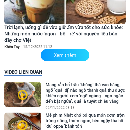
Trời lạnh, uống gì để vừa giữ ấm vừa tốt cho sức khỏe:
Những món nước 'ngon - bổ - rẻ' với nguyên liệu bán
đầy chợ Việt
Khéo Tay
-
15/12/2022 11:12
Xem thêm
VIDEO LIÊN QUAN
Mang rắn hổ trâu ‘khủng’ thả vào hàng,
ngỡ 'quái dị' nào ngờ thành quả thu được
khiến người xem 'ngỡ ngàng - ngơ ngác
đến bật ngửa', quả là tuyệt chiêu vàng
02/11/2022 08:18
Mê phim Nhật chớ bỏ qua món cơm trộn
trứng sống, thơm ngon, béo ngậy tha hồ
'đu' oppa 'bảnh tỏn'