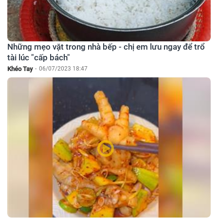
Những mẹo vặt trong nhà bếp - chị em lưu ngay để trổ
tài lúc "cấp bách"
Khéo Tay
-
06/07/2023 18:47