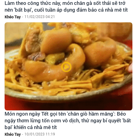
Làm theo công thức này, món chân gà sốt thái sẽ trở
nên 'bất bại', cuối tuần áp dụng đảm bảo cả nhà mê tít
Khéo Tay
-
11/02/2023 04:21
Món ngon ngày Tết gọi tên 'chân giò hầm măng': Béo
ngậy thơm lừng tốn cơm vô dịch, thử ngay bí quyết 'bất
bại' khiến cả nhà mê tít
Khéo Tay
-
10/01/2023 11:19