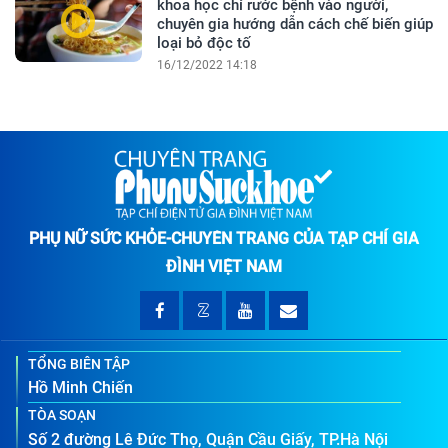
khoa học chỉ rước bệnh vào người,
chuyên gia hướng dẫn cách chế biến giúp
loại bỏ độc tố
16/12/2022 14:18
PHỤ NỮ SỨC KHỎE-CHUYÊN TRANG CỦA TẠP CHÍ GIA
ĐÌNH VIỆT NAM
TỔNG BIÊN TẬP
Hồ Minh Chiến
TÒA SOẠN
Số 2 đường Lê Đức Thọ, Quận Cầu Giấy, TP.Hà Nội