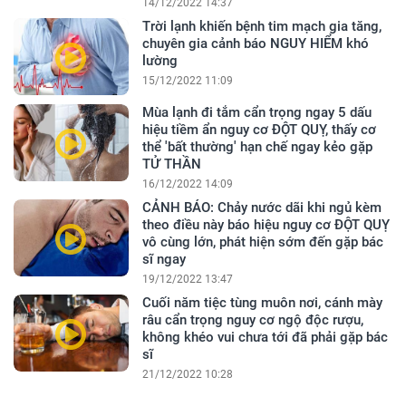
14/12/2022 14:37
Trời lạnh khiến bệnh tim mạch gia tăng,
chuyên gia cảnh báo NGUY HIỂM khó
lường
15/12/2022 11:09
Mùa lạnh đi tắm cẩn trọng ngay 5 dấu
hiệu tiềm ẩn nguy cơ ĐỘT QUỴ, thấy cơ
thể 'bất thường' hạn chế ngay kẻo gặp
TỬ THẦN
16/12/2022 14:09
CẢNH BÁO: Chảy nước dãi khi ngủ kèm
theo điều này báo hiệu nguy cơ ĐỘT QUỴ
vô cùng lớn, phát hiện sớm đến gặp bác
sĩ ngay
19/12/2022 13:47
Cuối năm tiệc tùng muôn nơi, cánh mày
râu cẩn trọng nguy cơ ngộ độc rượu,
không khéo vui chưa tới đã phải gặp bác
sĩ
21/12/2022 10:28